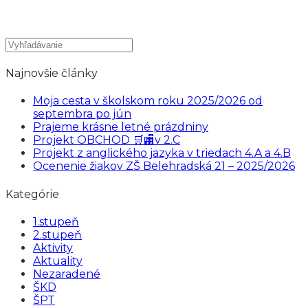
Najnovšie články
Moja cesta v školskom roku 2025/2026 od
septembra po jún
Prajeme krásne letné prázdniny
Projekt OBCHOD 🛒🏬v 2.C
Projekt z anglického jazyka v triedach 4.A a 4.B
Ocenenie žiakov ZŠ Belehradská 21 – 2025/2026
Kategórie
1.stupeň
2.stupeň
Aktivity
Aktuality
Nezaradené
ŠKD
ŠPT