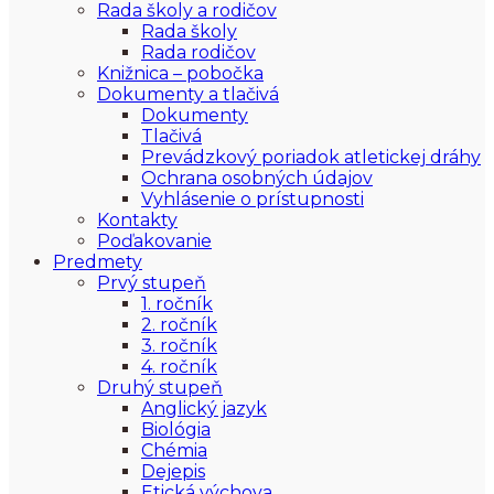
Rada školy a rodičov
Rada školy
Rada rodičov
Knižnica – pobočka
Dokumenty a tlačivá
Dokumenty
Tlačivá
Prevádzkový poriadok atletickej dráhy
Ochrana osobných údajov
Vyhlásenie o prístupnosti
Kontakty
Poďakovanie
Predmety
Prvý stupeň
1. ročník
2. ročník
3. ročník
4. ročník
Druhý stupeň
Anglický jazyk
Biológia
Chémia
Dejepis
Etická výchova