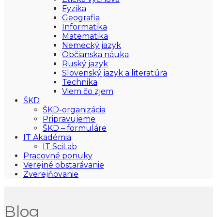
Fyzika
Geografia
Informatika
Matematika
Nemecký jazyk
Občianska náuka
Ruský jazyk
Slovenský jazyk a literatúra
Technika
Viem čo zjem
ŠKD
ŠKD-organizácia
Pripravujeme
ŠKD – formuláre
IT Akadémia
IT SciLab
Pracovné ponuky
Verejné obstarávanie
Zverejňovanie
Blog