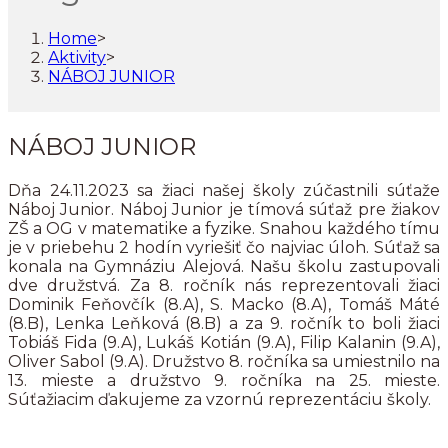
Home
>
Aktivity
>
NÁBOJ JUNIOR
NÁBOJ JUNIOR
Dňa 24.11.2023 sa žiaci našej školy zúčastnili súťaže
Náboj Junior. Náboj Junior je tímová súťaž pre žiakov
ZŠ a OG v matematike a fyzike. Snahou každého tímu
je v priebehu 2 hodín vyriešiť čo najviac úloh. Súťaž sa
konala na Gymnáziu Alejová. Našu školu zastupovali
dve družstvá. Za 8. ročník nás reprezentovali žiaci
Dominik Feňovčík (8.A), S. Macko (8.A), Tomáš Máté
(8.B), Lenka Leňková (8.B) a za 9. ročník to boli žiaci
Tobiáš Fida (9.A), Lukáš Kotián (9.A), Filip Kalanin (9.A),
Oliver Sabol (9.A). Družstvo 8. ročníka sa umiestnilo na
13. mieste a družstvo 9. ročníka na 25. mieste.
Súťažiacim ďakujeme za vzornú reprezentáciu školy.