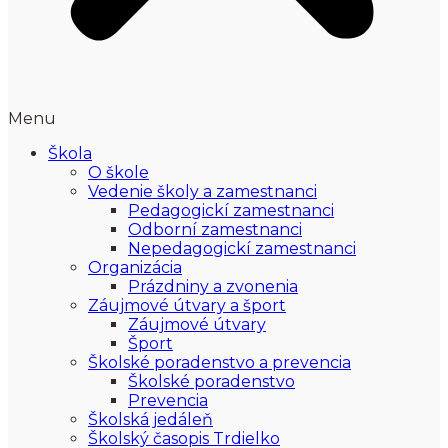
Menu
Škola
O škole
Vedenie školy a zamestnanci
Pedagogickí zamestnanci
Odborní zamestnanci
Nepedagogickí zamestnanci
Organizácia
Prázdniny a zvonenia
Záujmové útvary a šport
Záujmové útvary
Šport
Školské poradenstvo a prevencia
Školské poradenstvo
Prevencia
Školská jedáleň
Školský časopis Trdielko