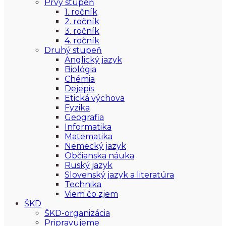
Prvý stupeň
1. ročník
2. ročník
3. ročník
4. ročník
Druhý stupeň
Anglický jazyk
Biológia
Chémia
Dejepis
Etická výchova
Fyzika
Geografia
Informatika
Matematika
Nemecký jazyk
Občianska náuka
Ruský jazyk
Slovenský jazyk a literatúra
Technika
Viem čo zjem
ŠKD
ŠKD-organizácia
Pripravujeme