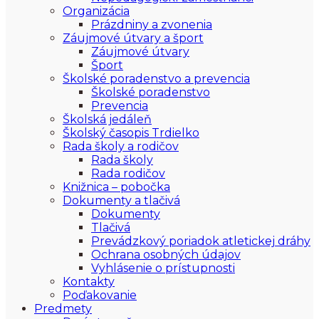
Organizácia
Prázdniny a zvonenia
Záujmové útvary a šport
Záujmové útvary
Šport
Školské poradenstvo a prevencia
Školské poradenstvo
Prevencia
Školská jedáleň
Školský časopis Trdielko
Rada školy a rodičov
Rada školy
Rada rodičov
Knižnica – pobočka
Dokumenty a tlačivá
Dokumenty
Tlačivá
Prevádzkový poriadok atletickej dráhy
Ochrana osobných údajov
Vyhlásenie o prístupnosti
Kontakty
Poďakovanie
Predmety