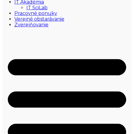
IT Akadémia
IT SciLab
Pracovné ponuky
Verejné obstarávanie
Zverejňovanie