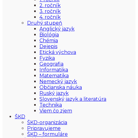
2. ročník
3. ročník
4. ročník
Druhý stupeň
Anglický jazyk
Biológia
Chémia
Dejepis
Etická výchova
Fyzika
Geografia
Informatika
Matematika
Nemecký jazyk
Občianska náuka
Ruský jazyk
Slovenský jazyk a literatúra
Technika
Viem čo zjem
ŠKD
ŠKD-organizácia
Pripravujeme
ŠKD – formuláre