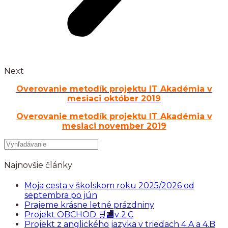
Next
Overovanie metodík projektu IT Akadémia v
mesiaci október 2019
Overovanie metodík projektu IT Akadémia v
mesiaci november 2019
Najnovšie články
Moja cesta v školskom roku 2025/2026 od
septembra po jún
Prajeme krásne letné prázdniny
Projekt OBCHOD 🛒🏬v 2.C
Projekt z anglického jazyka v triedach 4.A a 4.B