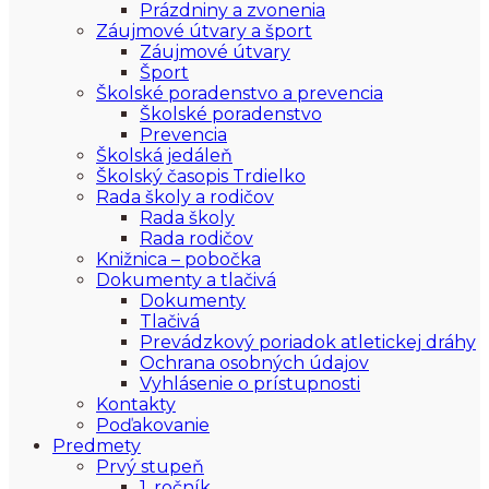
Prázdniny a zvonenia
Záujmové útvary a šport
Záujmové útvary
Šport
Školské poradenstvo a prevencia
Školské poradenstvo
Prevencia
Školská jedáleň
Školský časopis Trdielko
Rada školy a rodičov
Rada školy
Rada rodičov
Knižnica – pobočka
Dokumenty a tlačivá
Dokumenty
Tlačivá
Prevádzkový poriadok atletickej dráhy
Ochrana osobných údajov
Vyhlásenie o prístupnosti
Kontakty
Poďakovanie
Predmety
Prvý stupeň
1. ročník