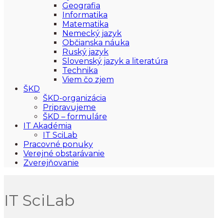
Geografia
Informatika
Matematika
Nemecký jazyk
Občianska náuka
Ruský jazyk
Slovenský jazyk a literatúra
Technika
Viem čo zjem
ŠKD
ŠKD-organizácia
Pripravujeme
ŠKD – formuláre
IT Akadémia
IT SciLab
Pracovné ponuky
Verejné obstarávanie
Zverejňovanie
IT SciLab