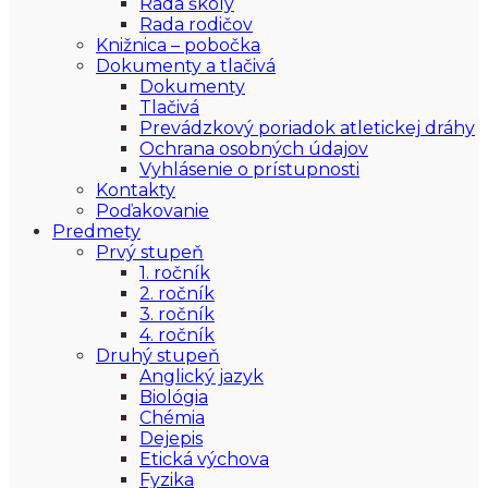
Rada školy
Rada rodičov
Knižnica – pobočka
Dokumenty a tlačivá
Dokumenty
Tlačivá
Prevádzkový poriadok atletickej dráhy
Ochrana osobných údajov
Vyhlásenie o prístupnosti
Kontakty
Poďakovanie
Predmety
Prvý stupeň
1. ročník
2. ročník
3. ročník
4. ročník
Druhý stupeň
Anglický jazyk
Biológia
Chémia
Dejepis
Etická výchova
Fyzika