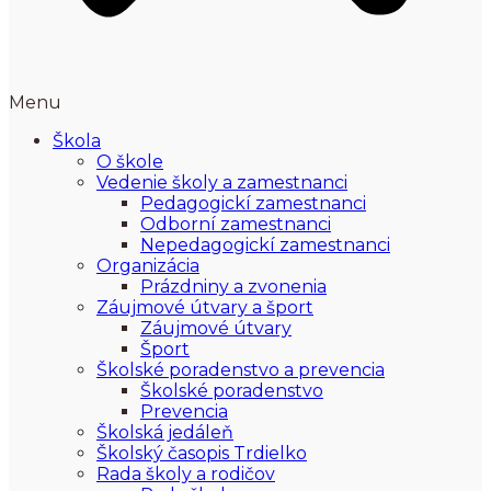
Menu
Škola
O škole
Vedenie školy a zamestnanci
Pedagogickí zamestnanci
Odborní zamestnanci
Nepedagogickí zamestnanci
Organizácia
Prázdniny a zvonenia
Záujmové útvary a šport
Záujmové útvary
Šport
Školské poradenstvo a prevencia
Školské poradenstvo
Prevencia
Školská jedáleň
Školský časopis Trdielko
Rada školy a rodičov