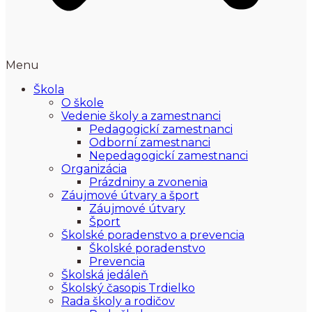
Menu
Škola
O škole
Vedenie školy a zamestnanci
Pedagogickí zamestnanci
Odborní zamestnanci
Nepedagogickí zamestnanci
Organizácia
Prázdniny a zvonenia
Záujmové útvary a šport
Záujmové útvary
Šport
Školské poradenstvo a prevencia
Školské poradenstvo
Prevencia
Školská jedáleň
Školský časopis Trdielko
Rada školy a rodičov