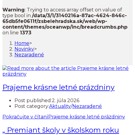
Warning
: Trying to access array offset on value of
type bool in
/data/3/1/3140216a-87ac-4624-846c-
65db5fe0611f/zsbelehradska.sk/web/wp-
content/themes/oceanwp/inc/breadcrumbs.php
on line
1373
Home
>
Novinky
>
Nezaradené
Prajeme krásne letné prázdniny
Post published:
2. júla 2026
Post category:
Aktuality
/
Nezaradené
Pokračujte v čítaní
Prajeme krásne letné prázdniny
„ Premiant školy v školskom roku