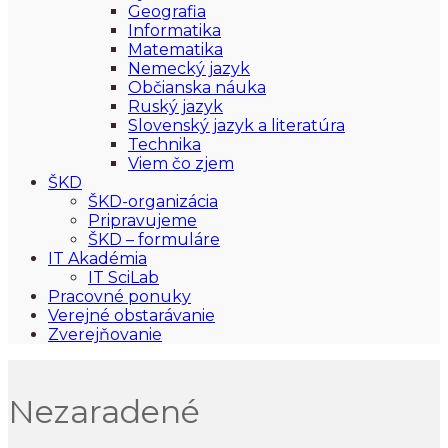
Geografia
Informatika
Matematika
Nemecký jazyk
Občianska náuka
Ruský jazyk
Slovenský jazyk a literatúra
Technika
Viem čo zjem
ŠKD
ŠKD-organizácia
Pripravujeme
ŠKD – formuláre
IT Akadémia
IT SciLab
Pracovné ponuky
Verejné obstarávanie
Zverejňovanie
Nezaradené