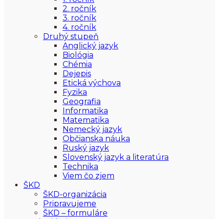
2. ročník
3. ročník
4. ročník
Druhý stupeň
Anglický jazyk
Biológia
Chémia
Dejepis
Etická výchova
Fyzika
Geografia
Informatika
Matematika
Nemecký jazyk
Občianska náuka
Ruský jazyk
Slovenský jazyk a literatúra
Technika
Viem čo zjem
ŠKD
ŠKD-organizácia
Pripravujeme
ŠKD – formuláre