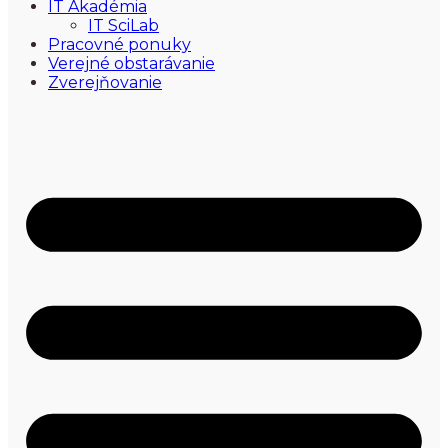
IT Akadémia
IT SciLab
Pracovné ponuky
Verejné obstarávanie
Zverejňovanie