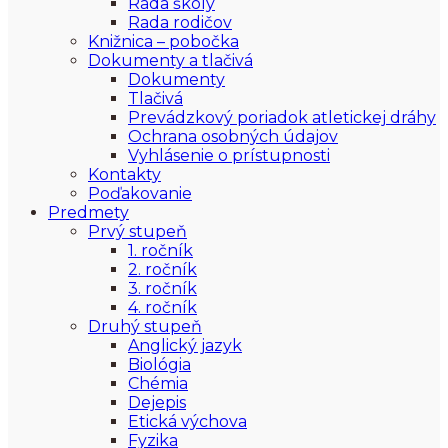
Rada školy
Rada rodičov
Knižnica – pobočka
Dokumenty a tlačivá
Dokumenty
Tlačivá
Prevádzkový poriadok atletickej dráhy
Ochrana osobných údajov
Vyhlásenie o prístupnosti
Kontakty
Poďakovanie
Predmety
Prvý stupeň
1. ročník
2. ročník
3. ročník
4. ročník
Druhý stupeň
Anglický jazyk
Biológia
Chémia
Dejepis
Etická výchova
Fyzika