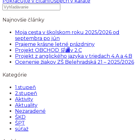
Pokračujte v čítaní
Úspech v karate
Najnovšie články
Moja cesta v školskom roku 2025/2026 od
septembra po jún
Prajeme krásne letné prázdniny
Projekt OBCHOD 🛒🏬v 2.C
Projekt z anglického jazyka v triedach 4.A a 4.B
Ocenenie žiakov ZŠ Belehradská 21 – 2025/2026
Kategórie
1.stupeň
2.stupeň
Aktivity
Aktuality
Nezaradené
ŠKD
ŠPT
súťaž