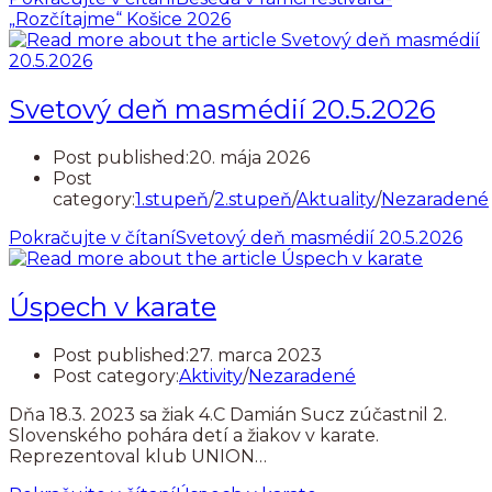
„Rozčítajme“ Košice 2026
Svetový deň masmédií 20.5.2026
Post published:
20. mája 2026
Post
category:
1.stupeň
/
2.stupeň
/
Aktuality
/
Nezaradené
Pokračujte v čítaní
Svetový deň masmédií 20.5.2026
Úspech v karate
Post published:
27. marca 2023
Post category:
Aktivity
/
Nezaradené
Dňa 18.3. 2023 sa žiak 4.C Damián Sucz zúčastnil 2.
Slovenského pohára detí a žiakov v karate.
Reprezentoval klub UNION…