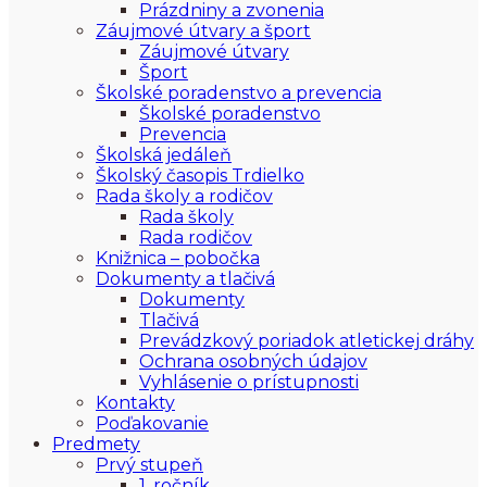
Prázdniny a zvonenia
Záujmové útvary a šport
Záujmové útvary
Šport
Školské poradenstvo a prevencia
Školské poradenstvo
Prevencia
Školská jedáleň
Školský časopis Trdielko
Rada školy a rodičov
Rada školy
Rada rodičov
Knižnica – pobočka
Dokumenty a tlačivá
Dokumenty
Tlačivá
Prevádzkový poriadok atletickej dráhy
Ochrana osobných údajov
Vyhlásenie o prístupnosti
Kontakty
Poďakovanie
Predmety
Prvý stupeň
1. ročník