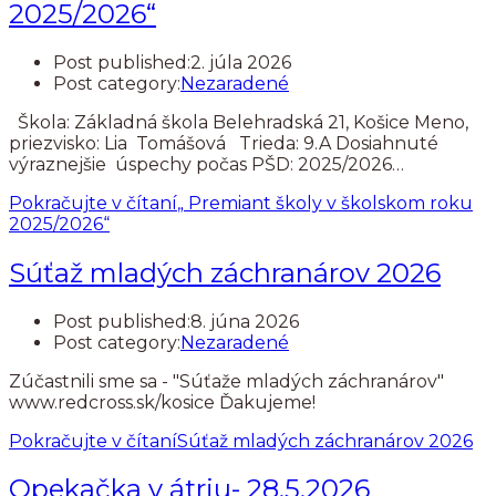
2025/2026“
Post published:
2. júla 2026
Post category:
Nezaradené
Škola: Základná škola Belehradská 21, Košice Meno,
priezvisko: Lia Tomášová Trieda: 9.A Dosiahnuté
výraznejšie úspechy počas PŠD: 2025/2026…
Pokračujte v čítaní
„ Premiant školy v školskom roku
2025/2026“
Súťaž mladých záchranárov 2026
Post published:
8. júna 2026
Post category:
Nezaradené
Zúčastnili sme sa - "Súťaže mladých záchranárov"
www.redcross.sk/kosice Ďakujeme!
Pokračujte v čítaní
Súťaž mladých záchranárov 2026
Opekačka v átriu- 28.5.2026