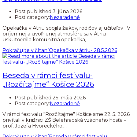
Post published:
3. júna 2026
Post category:
Nezaradené
Opekačka v Atriu spojila žiakov, rodičov aj učiteľov V
príjemnej a uvoľnenej atmosfére sa v Átriu
uskutočnila komunitná opekačka,…
Pokračujte v čítaní
Opekačka v átriu- 28.5.2026
Beseda v rámci festivalu-
„Rozčítajme“ Košice 2026
Post published:
25. mája 2026
Post category:
Nezaradené
V rámci festivalu "Rozčítajme" Košice sme 22. 5. 2026
privítali v knižnici ZŠ Belehradská vzácneho hosťa –
prof. Jozefa Hvoreckého.…
Pokračujte v čítaní
Beseda v rámci festivalu-