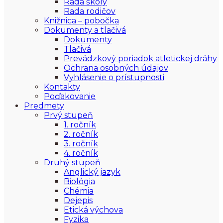
Rada školy
Rada rodičov
Knižnica – pobočka
Dokumenty a tlačivá
Dokumenty
Tlačivá
Prevádzkový poriadok atletickej dráhy
Ochrana osobných údajov
Vyhlásenie o prístupnosti
Kontakty
Poďakovanie
Predmety
Prvý stupeň
1. ročník
2. ročník
3. ročník
4. ročník
Druhý stupeň
Anglický jazyk
Biológia
Chémia
Dejepis
Etická výchova
Fyzika