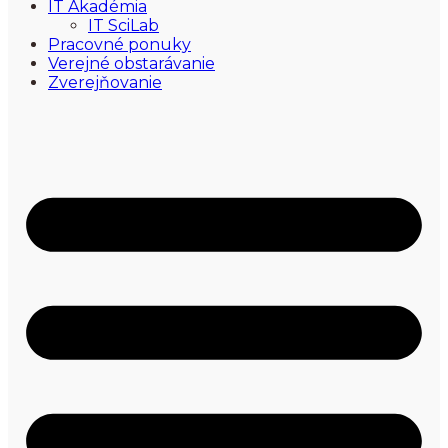
IT Akadémia
IT SciLab
Pracovné ponuky
Verejné obstarávanie
Zverejňovanie