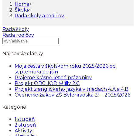
Home
>
Škola
>
Rada školy a rodičov
Rada školy
Rada rodičov
Najnovšie články
Moja cesta v školskom roku 2025/2026 od
septembra po jún
Prajeme krásne letné prázdniny
Projekt OBCHOD 🛒🏬v 2.C
Projekt z anglického jazyka v triedach 4.A a 4.B
Ocenenie žiakov ZŠ Belehradská 21 – 2025/2026
Kategórie
1.stupeň
2.stupeň
Aktivity