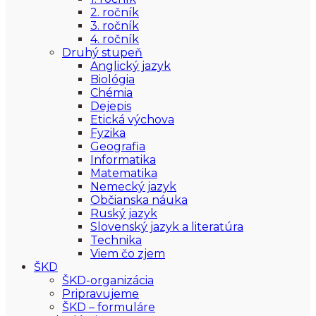
2. ročník
3. ročník
4. ročník
Druhý stupeň
Anglický jazyk
Biológia
Chémia
Dejepis
Etická výchova
Fyzika
Geografia
Informatika
Matematika
Nemecký jazyk
Občianska náuka
Ruský jazyk
Slovenský jazyk a literatúra
Technika
Viem čo zjem
ŠKD
ŠKD-organizácia
Pripravujeme
ŠKD – formuláre