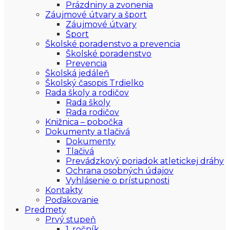
Prázdniny a zvonenia
Záujmové útvary a šport
Záujmové útvary
Šport
Školské poradenstvo a prevencia
Školské poradenstvo
Prevencia
Školská jedáleň
Školský časopis Trdielko
Rada školy a rodičov
Rada školy
Rada rodičov
Knižnica – pobočka
Dokumenty a tlačivá
Dokumenty
Tlačivá
Prevádzkový poriadok atletickej dráhy
Ochrana osobných údajov
Vyhlásenie o prístupnosti
Kontakty
Poďakovanie
Predmety
Prvý stupeň
1. ročník