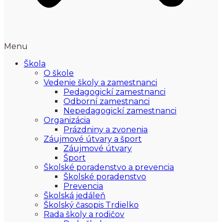
Menu
Škola
O škole
Vedenie školy a zamestnanci
Pedagogickí zamestnanci
Odborní zamestnanci
Nepedagogickí zamestnanci
Organizácia
Prázdniny a zvonenia
Záujmové útvary a šport
Záujmové útvary
Šport
Školské poradenstvo a prevencia
Školské poradenstvo
Prevencia
Školská jedáleň
Školský časopis Trdielko
Rada školy a rodičov