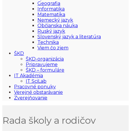
Geografia
Informatika
Matematika
Nemecký jazyk
Občianska náuka
Ruský jazyk
Slovenský jazyk a literatúra
Technika
Viem čo zjem
ŠKD
ŠKD-organizácia
Pripravujeme
ŠKD – formuláre
IT Akadémia
IT SciLab
Pracovné ponuky
Verejné obstarávanie
Zverejňovanie
Rada školy a rodičov