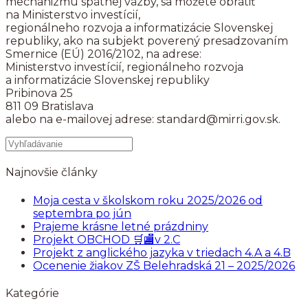
mechanizmu spätnej väzby, sa môžete obrátiť
na Ministerstvo investícií,
regionálneho rozvoja a informatizácie Slovenskej
republiky, ako na subjekt poverený presadzovaním
Smernice (EÚ) 2016/2102, na adrese:
Ministerstvo investícií, regionálneho rozvoja
a informatizácie Slovenskej republiky
Pribinova 25
811 09 Bratislava
alebo na e-mailovej adrese: standard@mirri.gov.sk.
Najnovšie články
Moja cesta v školskom roku 2025/2026 od
septembra po jún
Prajeme krásne letné prázdniny
Projekt OBCHOD 🛒🏬v 2.C
Projekt z anglického jazyka v triedach 4.A a 4.B
Ocenenie žiakov ZŠ Belehradská 21 – 2025/2026
Kategórie