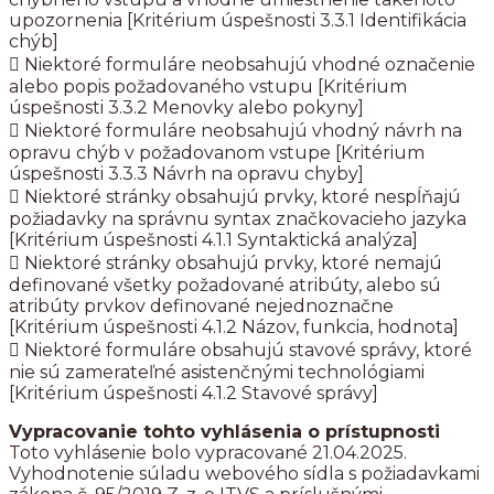
upozornenia [Kritérium úspešnosti 3.3.1 Identifikácia
chýb]
 Niektoré formuláre neobsahujú vhodné označenie
alebo popis požadovaného vstupu [Kritérium
úspešnosti 3.3.2 Menovky alebo pokyny]
 Niektoré formuláre neobsahujú vhodný návrh na
opravu chýb v požadovanom vstupe [Kritérium
úspešnosti 3.3.3 Návrh na opravu chyby]
 Niektoré stránky obsahujú prvky, ktoré nespĺňajú
požiadavky na správnu syntax značkovacieho jazyka
[Kritérium úspešnosti 4.1.1 Syntaktická analýza]
 Niektoré stránky obsahujú prvky, ktoré nemajú
definované všetky požadované atribúty, alebo sú
atribúty prvkov definované nejednoznačne
[Kritérium úspešnosti 4.1.2 Názov, funkcia, hodnota]
 Niektoré formuláre obsahujú stavové správy, ktoré
nie sú zamerateľné asistenčnými technológiami
[Kritérium úspešnosti 4.1.2 Stavové správy]
Vypracovanie tohto vyhlásenia o prístupnosti
Toto vyhlásenie bolo vypracované 21.04.2025.
Vyhodnotenie súladu webového sídla s požiadavkami