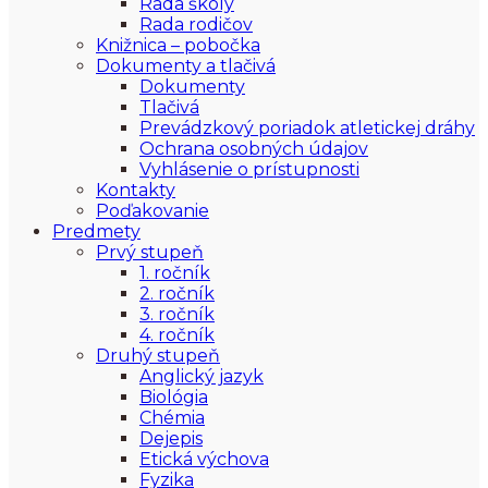
Rada školy
Rada rodičov
Knižnica – pobočka
Dokumenty a tlačivá
Dokumenty
Tlačivá
Prevádzkový poriadok atletickej dráhy
Ochrana osobných údajov
Vyhlásenie o prístupnosti
Kontakty
Poďakovanie
Predmety
Prvý stupeň
1. ročník
2. ročník
3. ročník
4. ročník
Druhý stupeň
Anglický jazyk
Biológia
Chémia
Dejepis
Etická výchova
Fyzika