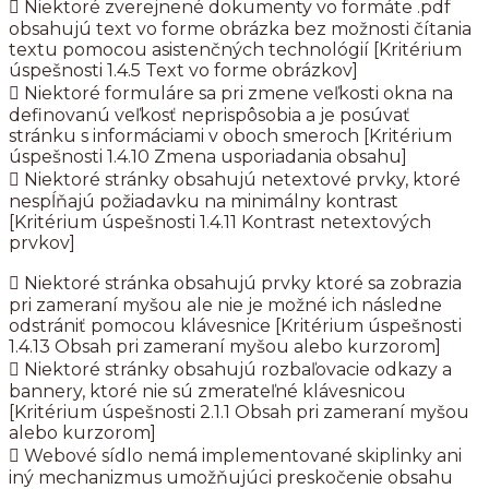
 Niektoré zverejnené dokumenty vo formáte .pdf
obsahujú text vo forme obrázka bez možnosti čítania
textu pomocou asistenčných technológií [Kritérium
úspešnosti 1.4.5 Text vo forme obrázkov]
 Niektoré formuláre sa pri zmene veľkosti okna na
definovanú veľkosť neprispôsobia a je posúvať
stránku s informáciami v oboch smeroch [Kritérium
úspešnosti 1.4.10 Zmena usporiadania obsahu]
 Niektoré stránky obsahujú netextové prvky, ktoré
nespĺňajú požiadavku na minimálny kontrast
[Kritérium úspešnosti 1.4.11 Kontrast netextových
prvkov]
 Niektoré stránka obsahujú prvky ktoré sa zobrazia
pri zameraní myšou ale nie je možné ich následne
odstrániť pomocou klávesnice [Kritérium úspešnosti
1.4.13 Obsah pri zameraní myšou alebo kurzorom]
 Niektoré stránky obsahujú rozbaľovacie odkazy a
bannery, ktoré nie sú zmerateľné klávesnicou
[Kritérium úspešnosti 2.1.1 Obsah pri zameraní myšou
alebo kurzorom]
 Webové sídlo nemá implementované skiplinky ani
iný mechanizmus umožňujúci preskočenie obsahu