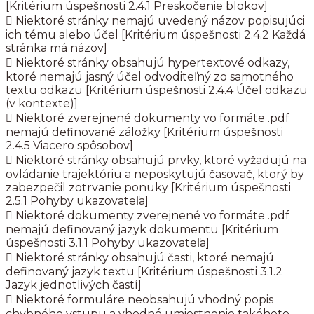
[Kritérium úspešnosti 2.4.1 Preskočenie blokov]
 Niektoré stránky nemajú uvedený názov popisujúci
ich tému alebo účel [Kritérium úspešnosti 2.4.2 Každá
stránka má názov]
 Niektoré stránky obsahujú hypertextové odkazy,
ktoré nemajú jasný účel odvoditeľný zo samotného
textu odkazu [Kritérium úspešnosti 2.4.4 Účel odkazu
(v kontexte)]
 Niektoré zverejnené dokumenty vo formáte .pdf
nemajú definované záložky [Kritérium úspešnosti
2.4.5 Viacero spôsobov]
 Niektoré stránky obsahujú prvky, ktoré vyžadujú na
ovládanie trajektóriu a neposkytujú časovač, ktorý by
zabezpečil zotrvanie ponuky [Kritérium úspešnosti
2.5.1 Pohyby ukazovateľa]
 Niektoré dokumenty zverejnené vo formáte .pdf
nemajú definovaný jazyk dokumentu [Kritérium
úspešnosti 3.1.1 Pohyby ukazovateľa]
 Niektoré stránky obsahujú časti, ktoré nemajú
definovaný jazyk textu [Kritérium úspešnosti 3.1.2
Jazyk jednotlivých častí]
 Niektoré formuláre neobsahujú vhodný popis
chybného vstupu a vhodné umiestnenie takéhoto