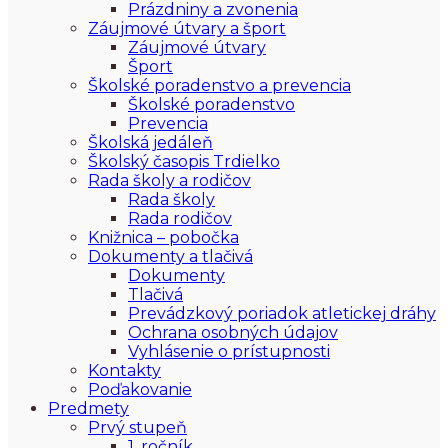
Prázdniny a zvonenia
Záujmové útvary a šport
Záujmové útvary
Šport
Školské poradenstvo a prevencia
Školské poradenstvo
Prevencia
Školská jedáleň
Školský časopis Trdielko
Rada školy a rodičov
Rada školy
Rada rodičov
Knižnica – pobočka
Dokumenty a tlačivá
Dokumenty
Tlačivá
Prevádzkový poriadok atletickej dráhy
Ochrana osobných údajov
Vyhlásenie o prístupnosti
Kontakty
Poďakovanie
Predmety
Prvý stupeň
1. ročník