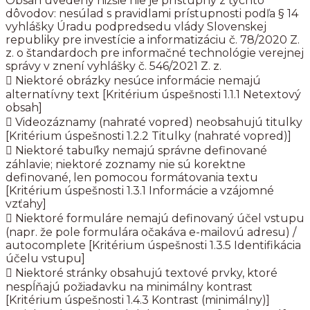
Obsah uvedený nižšie nie je prístupný z týchto
dôvodov: nesúlad s pravidlami prístupnosti podľa § 14
vyhlášky Úradu podpredsedu vlády Slovenskej
republiky pre investície a informatizáciu č. 78/2020 Z.
z. o štandardoch pre informačné technológie verejnej
správy v znení vyhlášky č. 546/2021 Z. z.
 Niektoré obrázky nesúce informácie nemajú
alternatívny text [Kritérium úspešnosti 1.1.1 Netextový
obsah]
 Videozáznamy (nahraté vopred) neobsahujú titulky
[Kritérium úspešnosti 1.2.2 Titulky (nahraté vopred)]
 Niektoré tabuľky nemajú správne definované
záhlavie; niektoré zoznamy nie sú korektne
definované, len pomocou formátovania textu
[Kritérium úspešnosti 1.3.1 Informácie a vzájomné
vzťahy]
 Niektoré formuláre nemajú definovaný účel vstupu
(napr. že pole formulára očakáva e-mailovú adresu) /
autocomplete [Kritérium úspešnosti 1.3.5 Identifikácia
účelu vstupu]
 Niektoré stránky obsahujú textové prvky, ktoré
nespĺňajú požiadavku na minimálny kontrast
[Kritérium úspešnosti 1.4.3 Kontrast (minimálny)]