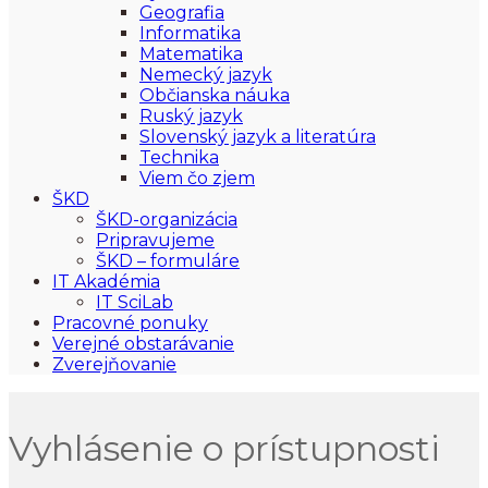
Geografia
Informatika
Matematika
Nemecký jazyk
Občianska náuka
Ruský jazyk
Slovenský jazyk a literatúra
Technika
Viem čo zjem
ŠKD
ŠKD-organizácia
Pripravujeme
ŠKD – formuláre
IT Akadémia
IT SciLab
Pracovné ponuky
Verejné obstarávanie
Zverejňovanie
Vyhlásenie o prístupnosti