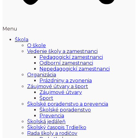
Menu
Škola
O škole
Vedenie školy a zamestnanci
Pedagogickí zamestnanci
Odborní zamestnanci
Nepedagogickí zamestnanci
Organizácia
Prázdniny a zvonenia
Záujmové útvary a šport
Záujmové útvary
Šport
Školské poradenstvo a prevencia
Školské poradenstvo
Prevencia
Školská jedáleň
Školský časopis Trdielko
Rada školy a rodičov