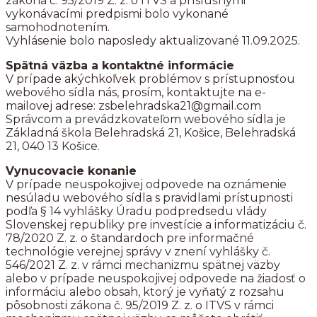
zákona č. 95/2019 Z. z. o ITVS a príslušnými
vykonávacími predpismi bolo vykonané
samohodnotením.
Vyhlásenie bolo naposledy aktualizované 11.09.2025.
Spätná väzba a kontaktné informácie
V prípade akýchkoľvek problémov s prístupnosťou
webového sídla nás, prosím, kontaktujte na e-
mailovej adrese: zsbelehradska21@gmail.com
Správcom a prevádzkovateľom webového sídla je
Základná škola Belehradská 21, Košice, Belehradská
21, 040 13 Košice.
Vynucovacie konanie
V prípade neuspokojivej odpovede na oznámenie
nesúladu webového sídla s pravidlami prístupnosti
podľa § 14 vyhlášky Úradu podpredsedu vlády
Slovenskej republiky pre investície a informatizáciu č.
78/2020 Z. z. o štandardoch pre informačné
technológie verejnej správy v znení vyhlášky č.
546/2021 Z. z. v rámci mechanizmu spätnej väzby
alebo v prípade neuspokojivej odpovede na žiadosť o
informáciu alebo obsah, ktorý je vyňatý z rozsahu
pôsobnosti zákona č. 95/2019 Z. z. o ITVS v rámci