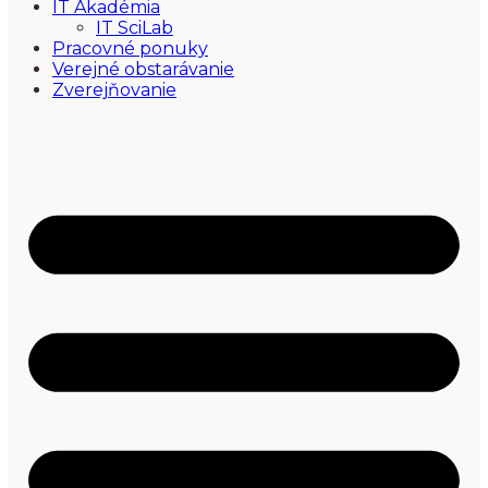
IT Akadémia
IT SciLab
Pracovné ponuky
Verejné obstarávanie
Zverejňovanie