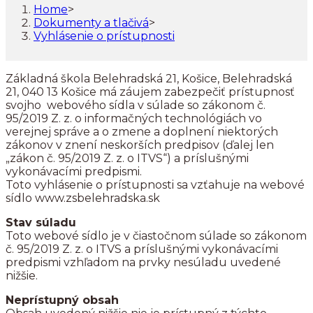
Home
>
Dokumenty a tlačivá
>
Vyhlásenie o prístupnosti
Základná škola Belehradská 21, Košice, Belehradská
21, 040 13 Košice má záujem zabezpečiť prístupnosť
svojho webového sídla v súlade so zákonom č.
95/2019 Z. z. o informačných technológiách vo
verejnej správe a o zmene a doplnení niektorých
zákonov v znení neskorších predpisov (ďalej len
„zákon č. 95/2019 Z. z. o ITVS“) a príslušnými
vykonávacími predpismi.
Toto vyhlásenie o prístupnosti sa vzťahuje na webové
sídlo www.zsbelehradska.sk
Stav súladu
Toto webové sídlo je v čiastočnom súlade so zákonom
č. 95/2019 Z. z. o ITVS a príslušnými vykonávacími
predpismi vzhľadom na prvky nesúladu uvedené
nižšie.
Neprístupný obsah