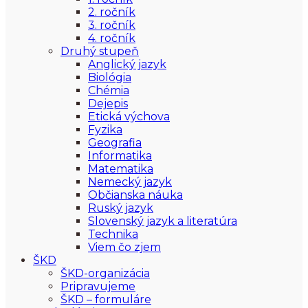
2. ročník
3. ročník
4. ročník
Druhý stupeň
Anglický jazyk
Biológia
Chémia
Dejepis
Etická výchova
Fyzika
Geografia
Informatika
Matematika
Nemecký jazyk
Občianska náuka
Ruský jazyk
Slovenský jazyk a literatúra
Technika
Viem čo zjem
ŠKD
ŠKD-organizácia
Pripravujeme
ŠKD – formuláre