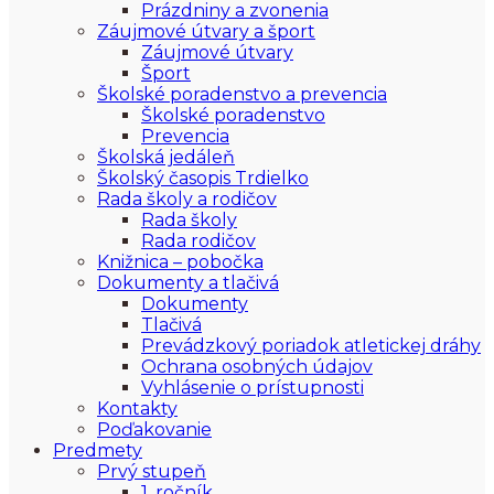
Prázdniny a zvonenia
Záujmové útvary a šport
Záujmové útvary
Šport
Školské poradenstvo a prevencia
Školské poradenstvo
Prevencia
Školská jedáleň
Školský časopis Trdielko
Rada školy a rodičov
Rada školy
Rada rodičov
Knižnica – pobočka
Dokumenty a tlačivá
Dokumenty
Tlačivá
Prevádzkový poriadok atletickej dráhy
Ochrana osobných údajov
Vyhlásenie o prístupnosti
Kontakty
Poďakovanie
Predmety
Prvý stupeň
1. ročník