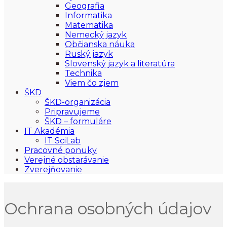
Geografia
Informatika
Matematika
Nemecký jazyk
Občianska náuka
Ruský jazyk
Slovenský jazyk a literatúra
Technika
Viem čo zjem
ŠKD
ŠKD-organizácia
Pripravujeme
ŠKD – formuláre
IT Akadémia
IT SciLab
Pracovné ponuky
Verejné obstarávanie
Zverejňovanie
Ochrana osobných údajov