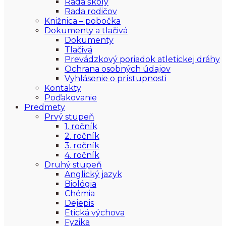
Rada školy
Rada rodičov
Knižnica – pobočka
Dokumenty a tlačivá
Dokumenty
Tlačivá
Prevádzkový poriadok atletickej dráhy
Ochrana osobných údajov
Vyhlásenie o prístupnosti
Kontakty
Poďakovanie
Predmety
Prvý stupeň
1. ročník
2. ročník
3. ročník
4. ročník
Druhý stupeň
Anglický jazyk
Biológia
Chémia
Dejepis
Etická výchova
Fyzika