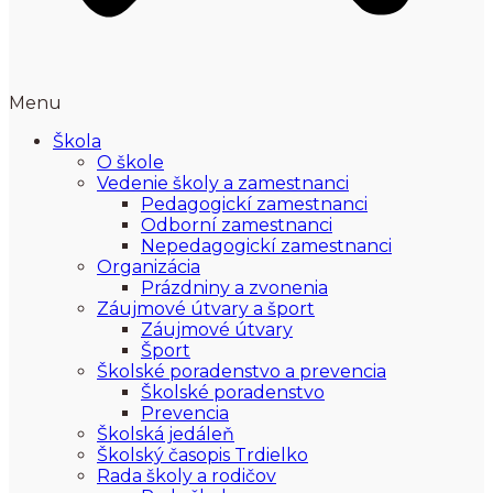
Menu
Škola
O škole
Vedenie školy a zamestnanci
Pedagogickí zamestnanci
Odborní zamestnanci
Nepedagogickí zamestnanci
Organizácia
Prázdniny a zvonenia
Záujmové útvary a šport
Záujmové útvary
Šport
Školské poradenstvo a prevencia
Školské poradenstvo
Prevencia
Školská jedáleň
Školský časopis Trdielko
Rada školy a rodičov