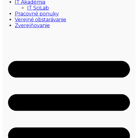
IT Akadémia
IT SciLab
Pracovné ponuky
Verejné obstarávanie
Zverejňovanie