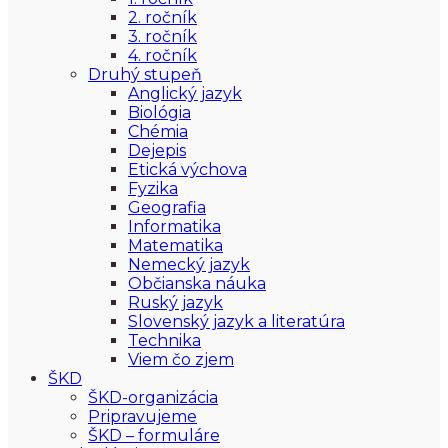
2. ročník
3. ročník
4. ročník
Druhý stupeň
Anglický jazyk
Biológia
Chémia
Dejepis
Etická výchova
Fyzika
Geografia
Informatika
Matematika
Nemecký jazyk
Občianska náuka
Ruský jazyk
Slovenský jazyk a literatúra
Technika
Viem čo zjem
ŠKD
ŠKD-organizácia
Pripravujeme
ŠKD – formuláre