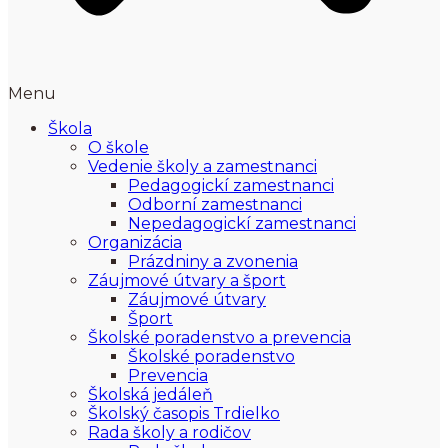
Menu
Škola
O škole
Vedenie školy a zamestnanci
Pedagogickí zamestnanci
Odborní zamestnanci
Nepedagogickí zamestnanci
Organizácia
Prázdniny a zvonenia
Záujmové útvary a šport
Záujmové útvary
Šport
Školské poradenstvo a prevencia
Školské poradenstvo
Prevencia
Školská jedáleň
Školský časopis Trdielko
Rada školy a rodičov