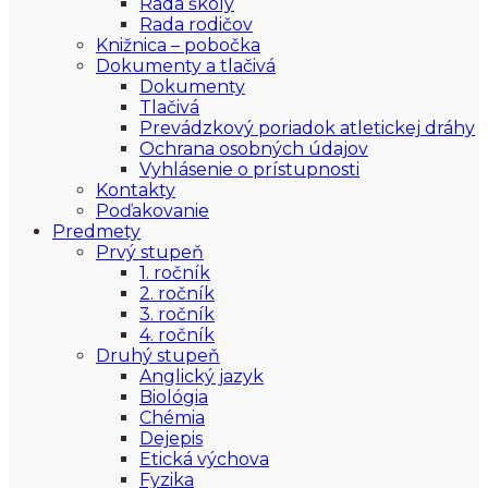
Rada školy
Rada rodičov
Knižnica – pobočka
Dokumenty a tlačivá
Dokumenty
Tlačivá
Prevádzkový poriadok atletickej dráhy
Ochrana osobných údajov
Vyhlásenie o prístupnosti
Kontakty
Poďakovanie
Predmety
Prvý stupeň
1. ročník
2. ročník
3. ročník
4. ročník
Druhý stupeň
Anglický jazyk
Biológia
Chémia
Dejepis
Etická výchova
Fyzika