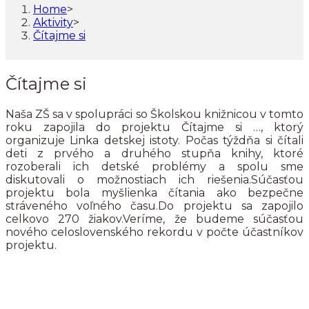
Home
>
Aktivity
>
Čítajme si
Čítajme si
Naša ZŠ sa v spolupráci so Školskou knižnicou v tomto
roku zapojila do projektu Čítajme si …, ktorý
organizuje Linka detskej istoty. Počas týždňa si čítali
deti z prvého a druhého stupňa knihy, ktoré
rozoberali ich detské problémy a spolu sme
diskutovali o možnostiach ich riešenia.Súčasťou
projektu bola myšlienka čítania ako bezpečne
stráveného voľného času.Do projektu sa zapojilo
celkovo 270 žiakov.Veríme, že budeme súčasťou
nového celoslovenského rekordu v počte účastníkov
projektu.