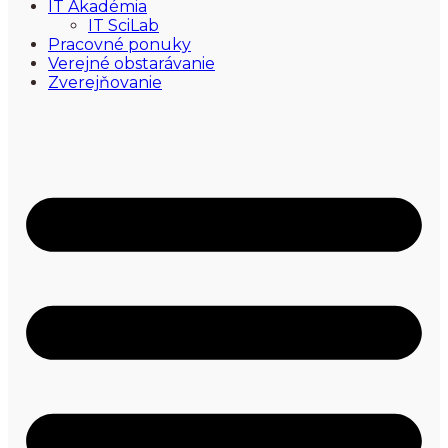
IT Akadémia
IT SciLab
Pracovné ponuky
Verejné obstarávanie
Zverejňovanie