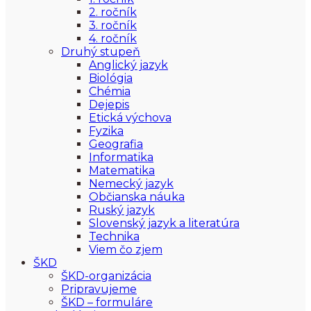
2. ročník
3. ročník
4. ročník
Druhý stupeň
Anglický jazyk
Biológia
Chémia
Dejepis
Etická výchova
Fyzika
Geografia
Informatika
Matematika
Nemecký jazyk
Občianska náuka
Ruský jazyk
Slovenský jazyk a literatúra
Technika
Viem čo zjem
ŠKD
ŠKD-organizácia
Pripravujeme
ŠKD – formuláre