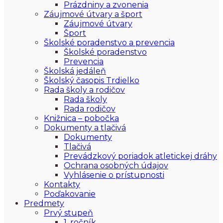
Prázdniny a zvonenia
Záujmové útvary a šport
Záujmové útvary
Šport
Školské poradenstvo a prevencia
Školské poradenstvo
Prevencia
Školská jedáleň
Školský časopis Trdielko
Rada školy a rodičov
Rada školy
Rada rodičov
Knižnica – pobočka
Dokumenty a tlačivá
Dokumenty
Tlačivá
Prevádzkový poriadok atletickej dráhy
Ochrana osobných údajov
Vyhlásenie o prístupnosti
Kontakty
Poďakovanie
Predmety
Prvý stupeň
1. ročník