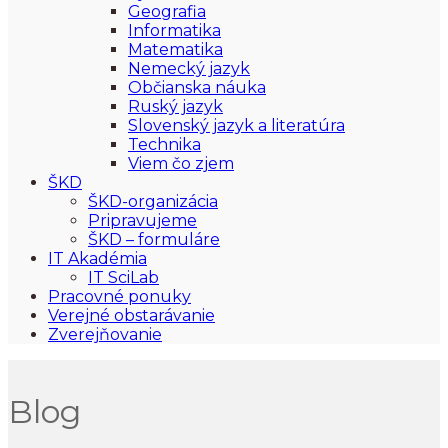
Geografia
Informatika
Matematika
Nemecký jazyk
Občianska náuka
Ruský jazyk
Slovenský jazyk a literatúra
Technika
Viem čo zjem
ŠKD
ŠKD-organizácia
Pripravujeme
ŠKD – formuláre
IT Akadémia
IT SciLab
Pracovné ponuky
Verejné obstarávanie
Zverejňovanie
Blog