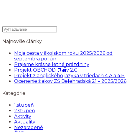
Najnovšie články
Moja cesta v školskom roku 2025/2026 od
septembra po jún
Prajeme krásne letné prázdniny
Projekt OBCHOD 🛒🏬v 2.C
Projekt z anglického jazyka v triedach 4.A a 4.B
Ocenenie žiakov ZŠ Belehradská 21 – 2025/2026
Kategórie
1.stupeň
2.stupeň
Aktivity
Aktuality
Nezaradené