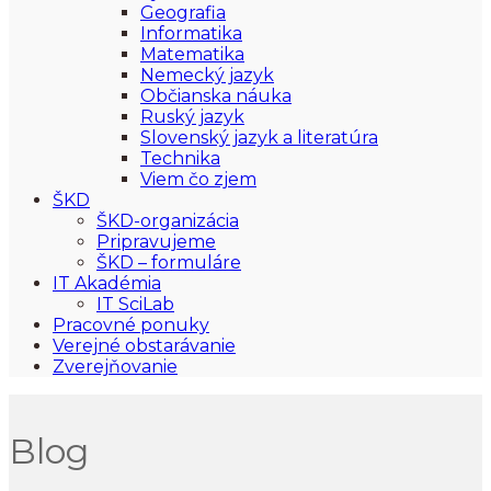
Geografia
Informatika
Matematika
Nemecký jazyk
Občianska náuka
Ruský jazyk
Slovenský jazyk a literatúra
Technika
Viem čo zjem
ŠKD
ŠKD-organizácia
Pripravujeme
ŠKD – formuláre
IT Akadémia
IT SciLab
Pracovné ponuky
Verejné obstarávanie
Zverejňovanie
Blog