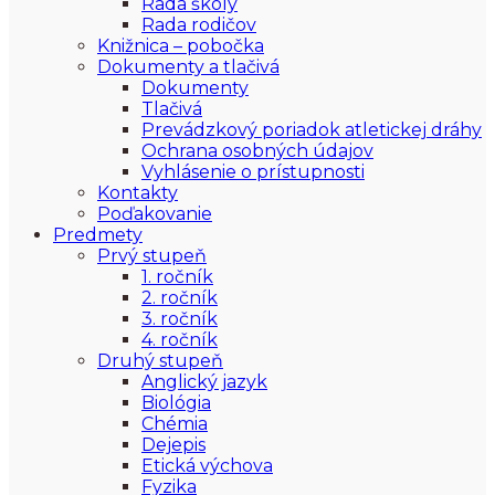
Rada školy
Rada rodičov
Knižnica – pobočka
Dokumenty a tlačivá
Dokumenty
Tlačivá
Prevádzkový poriadok atletickej dráhy
Ochrana osobných údajov
Vyhlásenie o prístupnosti
Kontakty
Poďakovanie
Predmety
Prvý stupeň
1. ročník
2. ročník
3. ročník
4. ročník
Druhý stupeň
Anglický jazyk
Biológia
Chémia
Dejepis
Etická výchova
Fyzika