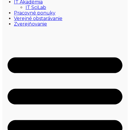
IT Akadémia
IT SciLab
Pracovné ponuky
Verejné obstarávanie
Zverejňovanie