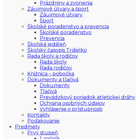
Prázdniny a zvonenia
Záujmové útvary a šport
Záujmové útvary
Šport
Školské poradenstvo a prevencia
Školské poradenstvo
Prevencia
Školská jedáleň
Školský časopis Trdielko
Rada školy a rodičov
Rada školy
Rada rodičov
Knižnica – pobočka
Dokumenty a tlačivá
Dokumenty
Tlačivá
Prevádzkový poriadok atletickej dráhy
Ochrana osobných údajov
Vyhlásenie o prístupnosti
Kontakty
Poďakovanie
Predmety
Prvý stupeň
1. ročník