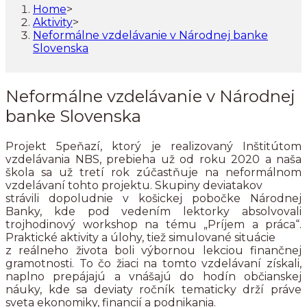
Home
>
Aktivity
>
Neformálne vzdelávanie v Národnej banke
Slovenska
Neformálne vzdelávanie v Národnej
banke Slovenska
Projekt 5peňazí, ktorý je realizovaný Inštitútom
vzdelávania NBS, prebieha už od roku 2020 a naša
škola sa už tretí rok zúčastňuje na neformálnom
vzdelávaní tohto projektu. Skupiny deviatakov
strávili dopoludnie v košickej pobočke Národnej
Banky, kde pod vedením lektorky absolvovali
trojhodinový workshop na tému „Príjem a práca“.
Praktické aktivity a úlohy, tiež simulované situácie
z reálneho života boli výbornou lekciou finančnej
gramotnosti. To čo žiaci na tomto vzdelávaní získali,
naplno prepájajú a vnášajú do hodín občianskej
náuky, kde sa deviaty ročník tematicky drží práve
sveta ekonomiky, financií a podnikania.