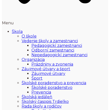
Menu
Škola
O škole
Vedenie školy a zamestnanci
Pedagogickí zamestnanci
Odborní zamestnanci
Nepedagogickí zamestnanci
Organizácia
Prázdniny a zvonenia
Záujmové útvary a šport
Záujmové útvary
Šport
Školské poradenstvo a prevencia
Školské poradenstvo
Prevencia
Školská jedáleň
Školský časopis Trdielko
Rada školy a rodičov