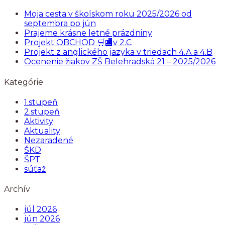
Moja cesta v školskom roku 2025/2026 od
septembra po jún
Prajeme krásne letné prázdniny
Projekt OBCHOD 🛒🏬v 2.C
Projekt z anglického jazyka v triedach 4.A a 4.B
Ocenenie žiakov ZŠ Belehradská 21 – 2025/2026
Kategórie
1.stupeň
2.stupeň
Aktivity
Aktuality
Nezaradené
ŠKD
ŠPT
súťaž
Archív
júl 2026
jún 2026