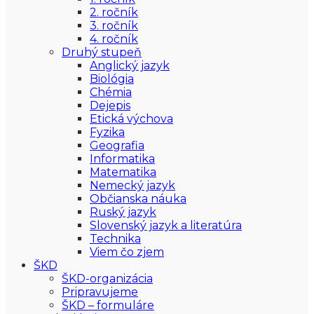
2. ročník
3. ročník
4. ročník
Druhý stupeň
Anglický jazyk
Biológia
Chémia
Dejepis
Etická výchova
Fyzika
Geografia
Informatika
Matematika
Nemecký jazyk
Občianska náuka
Ruský jazyk
Slovenský jazyk a literatúra
Technika
Viem čo zjem
ŠKD
ŠKD-organizácia
Pripravujeme
ŠKD – formuláre