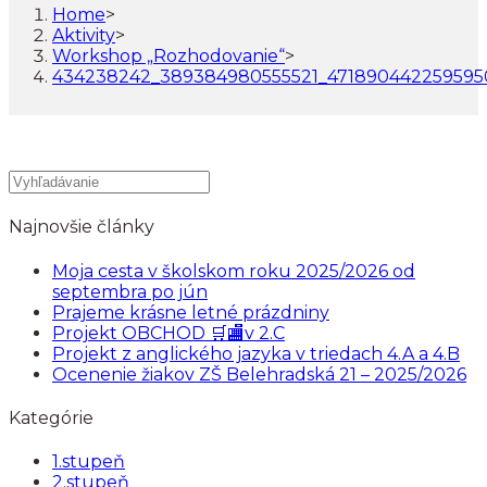
Home
>
Aktivity
>
Workshop „Rozhodovanie“
>
434238242_389384980555521_47189044225959
Najnovšie články
Moja cesta v školskom roku 2025/2026 od
septembra po jún
Prajeme krásne letné prázdniny
Projekt OBCHOD 🛒🏬v 2.C
Projekt z anglického jazyka v triedach 4.A a 4.B
Ocenenie žiakov ZŠ Belehradská 21 – 2025/2026
Kategórie
1.stupeň
2.stupeň