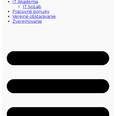
IT Akadémia
IT SciLab
Pracovné ponuky
Verejné obstarávanie
Zverejňovanie