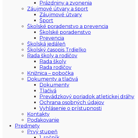
Prázdniny a zvonenia
Záujmové útvary a šport
Záujmové útvary
Šport
Školské poradenstvo a prevencia
Školské poradenstvo
Prevencia
Školská jedáleň
Školský časopis Trdielko
Rada školy a rodičov
Rada školy
Rada rodičov
Knižnica – pobočka
Dokumenty a tlačivá
Dokumenty
Tlačivá
Prevádzkový poriadok atletickej dráhy
Ochrana osobných údajov
Vyhlásenie o prístupnosti
Kontakty
Poďakovanie
Predmety
Prvý stupeň
1. ročník