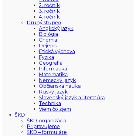
2. ročník
3. ročník
4. ročník
Druhý stupeň
Anglický jazyk
Biológia
Chémia
Dejepis
Etická výchova
Fyzika
Geografia
Informatika
Matematika
Nemecký jazyk
Občianska náuka
Ruský jazyk
Slovenský jazyk a literatúra
Technika
Viem čo zjem
ŠKD
ŠKD-organizácia
Pripravujeme
ŠKD – formuláre