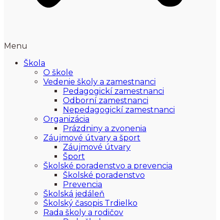
Menu
Škola
O škole
Vedenie školy a zamestnanci
Pedagogickí zamestnanci
Odborní zamestnanci
Nepedagogickí zamestnanci
Organizácia
Prázdniny a zvonenia
Záujmové útvary a šport
Záujmové útvary
Šport
Školské poradenstvo a prevencia
Školské poradenstvo
Prevencia
Školská jedáleň
Školský časopis Trdielko
Rada školy a rodičov