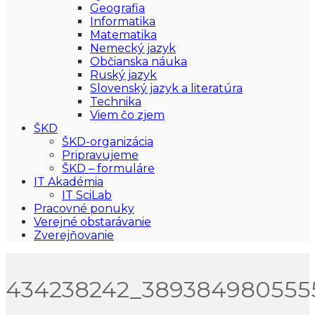
Geografia
Informatika
Matematika
Nemecký jazyk
Občianska náuka
Ruský jazyk
Slovenský jazyk a literatúra
Technika
Viem čo zjem
ŠKD
ŠKD-organizácia
Pripravujeme
ŠKD – formuláre
IT Akadémia
IT SciLab
Pracovné ponuky
Verejné obstarávanie
Zverejňovanie
434238242_389384980555