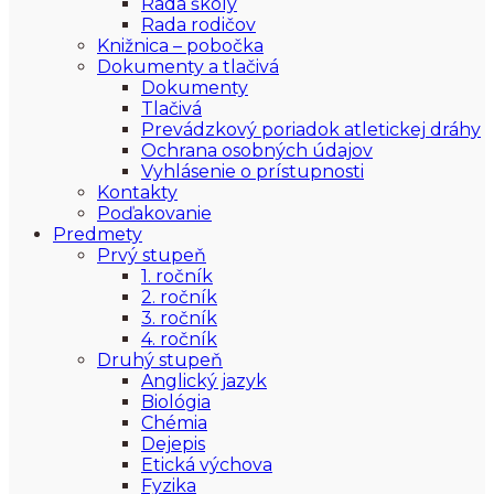
Rada školy
Rada rodičov
Knižnica – pobočka
Dokumenty a tlačivá
Dokumenty
Tlačivá
Prevádzkový poriadok atletickej dráhy
Ochrana osobných údajov
Vyhlásenie o prístupnosti
Kontakty
Poďakovanie
Predmety
Prvý stupeň
1. ročník
2. ročník
3. ročník
4. ročník
Druhý stupeň
Anglický jazyk
Biológia
Chémia
Dejepis
Etická výchova
Fyzika