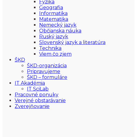
Fyzika
Geografia
Informatika
Matematika
Nemecký jazyk
Občianska náuka
Ruský jazyk
Slovenský jazyk a literatúra
Technika
Viem čo zjem
ŠKD
ŠKD-organizácia
Pripravujeme
ŠKD – formuláre
IT Akadémia
IT SciLab
Pracovné ponuky
Verejné obstarávanie
Zverejňovanie