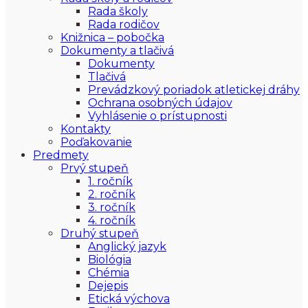
Rada školy
Rada rodičov
Knižnica – pobočka
Dokumenty a tlačivá
Dokumenty
Tlačivá
Prevádzkový poriadok atletickej dráhy
Ochrana osobných údajov
Vyhlásenie o prístupnosti
Kontakty
Poďakovanie
Predmety
Prvý stupeň
1. ročník
2. ročník
3. ročník
4. ročník
Druhý stupeň
Anglický jazyk
Biológia
Chémia
Dejepis
Etická výchova