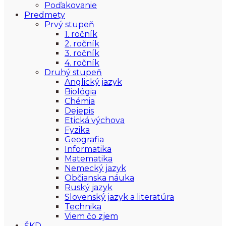
Poďakovanie
Predmety
Prvý stupeň
1. ročník
2. ročník
3. ročník
4. ročník
Druhý stupeň
Anglický jazyk
Biológia
Chémia
Dejepis
Etická výchova
Fyzika
Geografia
Informatika
Matematika
Nemecký jazyk
Občianska náuka
Ruský jazyk
Slovenský jazyk a literatúra
Technika
Viem čo zjem
ŠKD