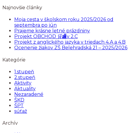
Najnovšie články
Moja cesta v školskom roku 2025/2026 od
septembra po jún
Prajeme krásne letné prázdniny
Projekt OBCHOD 🛒🏬v 2.C
Projekt z anglického jazyka v triedach 4.A a 4.B
Ocenenie žiakov ZŠ Belehradská 21 – 2025/2026
Kategórie
1.stupeň
2.stupeň
Aktivity
Aktuality
Nezaradené
ŠKD
ŠPT
súťaž
Archív