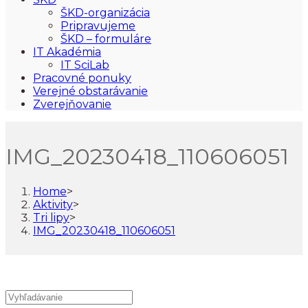
ŠKD-organizácia
Pripravujeme
ŠKD – formuláre
IT Akadémia
IT SciLab
Pracovné ponuky
Verejné obstarávanie
Zverejňovanie
IMG_20230418_110606051
Home
>
Aktivity
>
Tri lipy
>
IMG_20230418_110606051