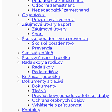
Pedagogickí zamestnanci
Odborní zamestnanci
Nepedagogickí zamestnanci
Organizácia
Prázdniny a zvonenia
Záujmové útvary a šport
Záujmové útvary
Šport
Školské poradenstvo a prevencia
Školské poradenstvo
Prevencia
Školská jedáleň
Školský časopis Trdielko
Rada školy a rodičov
Rada školy
Rada rodičov
Knižnica – pobočka
Dokumenty a tlačivá
Dokumenty
Tlačivá
Prevádzkový poriadok atletickej dráhy
Ochrana osobných údajov
Vyhlásenie o prístupnosti
Kontakty