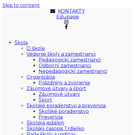
Skip to content
KONTAKTY
Edupage
Škola
O škole
Vedenie školy a zamestnanci
Pedagogickí zamestnanci
Odborní zamestnanci
Nepedagogickí zamestnanci
Organizácia
Prázdniny a zvonenia
Záujmové útvary a šport
Záujmové útvary
Šport
Školské poradenstvo a prevencia
Školské poradenstvo
Prevencia
Školská jedáleň
Školský časopis Trdielko
Rada školy a rodičov