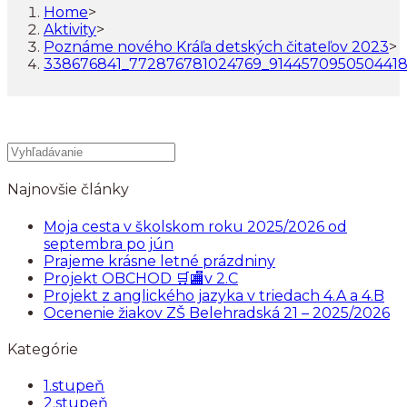
Home
>
Aktivity
>
Poznáme nového Kráľa detských čitateľov 2023
>
338676841_772876781024769_914457095050441
Najnovšie články
Moja cesta v školskom roku 2025/2026 od
septembra po jún
Prajeme krásne letné prázdniny
Projekt OBCHOD 🛒🏬v 2.C
Projekt z anglického jazyka v triedach 4.A a 4.B
Ocenenie žiakov ZŠ Belehradská 21 – 2025/2026
Kategórie
1.stupeň
2.stupeň