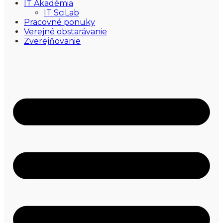
IT Akadémia
IT SciLab
Pracovné ponuky
Verejné obstarávanie
Zverejňovanie