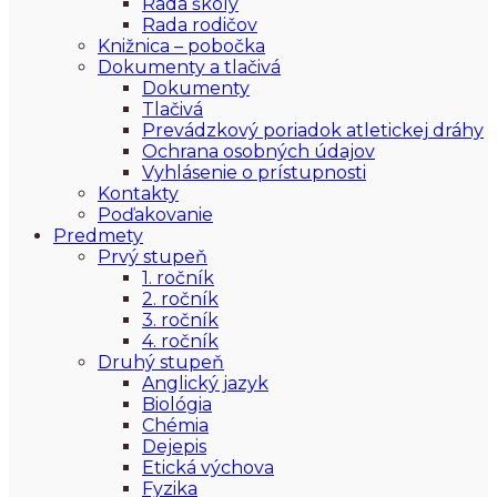
Rada školy
Rada rodičov
Knižnica – pobočka
Dokumenty a tlačivá
Dokumenty
Tlačivá
Prevádzkový poriadok atletickej dráhy
Ochrana osobných údajov
Vyhlásenie o prístupnosti
Kontakty
Poďakovanie
Predmety
Prvý stupeň
1. ročník
2. ročník
3. ročník
4. ročník
Druhý stupeň
Anglický jazyk
Biológia
Chémia
Dejepis
Etická výchova
Fyzika