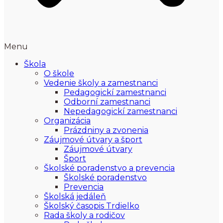
Menu
Škola
O škole
Vedenie školy a zamestnanci
Pedagogickí zamestnanci
Odborní zamestnanci
Nepedagogickí zamestnanci
Organizácia
Prázdniny a zvonenia
Záujmové útvary a šport
Záujmové útvary
Šport
Školské poradenstvo a prevencia
Školské poradenstvo
Prevencia
Školská jedáleň
Školský časopis Trdielko
Rada školy a rodičov