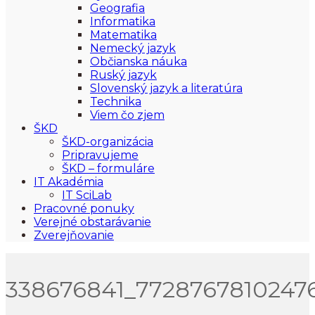
Geografia
Informatika
Matematika
Nemecký jazyk
Občianska náuka
Ruský jazyk
Slovenský jazyk a literatúra
Technika
Viem čo zjem
ŠKD
ŠKD-organizácia
Pripravujeme
ŠKD – formuláre
IT Akadémia
IT SciLab
Pracovné ponuky
Verejné obstarávanie
Zverejňovanie
338676841_7728767810247