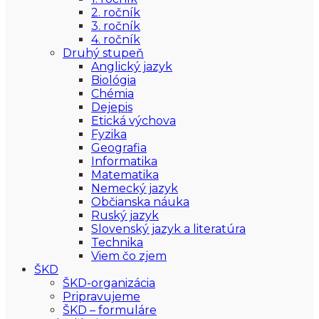
2. ročník
3. ročník
4. ročník
Druhý stupeň
Anglický jazyk
Biológia
Chémia
Dejepis
Etická výchova
Fyzika
Geografia
Informatika
Matematika
Nemecký jazyk
Občianska náuka
Ruský jazyk
Slovenský jazyk a literatúra
Technika
Viem čo zjem
ŠKD
ŠKD-organizácia
Pripravujeme
ŠKD – formuláre