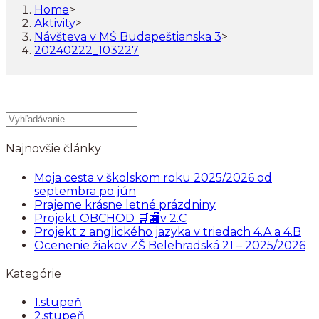
Home
>
Aktivity
>
Návšteva v MŠ Budapeštianska 3
>
20240222_103227
Najnovšie články
Moja cesta v školskom roku 2025/2026 od
septembra po jún
Prajeme krásne letné prázdniny
Projekt OBCHOD 🛒🏬v 2.C
Projekt z anglického jazyka v triedach 4.A a 4.B
Ocenenie žiakov ZŠ Belehradská 21 – 2025/2026
Kategórie
1.stupeň
2.stupeň