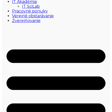
IT Akadémia
IT SciLab
Pracovné ponuky
Verejné obstarávanie
Zverejňovanie