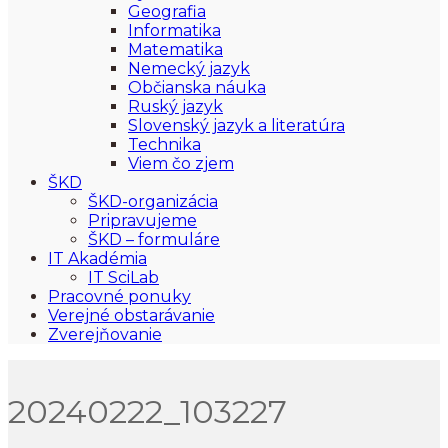
Geografia
Informatika
Matematika
Nemecký jazyk
Občianska náuka
Ruský jazyk
Slovenský jazyk a literatúra
Technika
Viem čo zjem
ŠKD
ŠKD-organizácia
Pripravujeme
ŠKD – formuláre
IT Akadémia
IT SciLab
Pracovné ponuky
Verejné obstarávanie
Zverejňovanie
20240222_103227