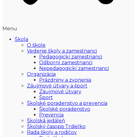
Menu
Škola
O škole
Vedenie školy a zamestnanci
Pedagogickí zamestnanci
Odborní zamestnanci
Nepedagogickí zamestnanci
Organizácia
Prázdniny a zvonenia
Záujmové útvary a šport
Záujmové útvary
Šport
Školské poradenstvo a prevencia
Školské poradenstvo
Prevencia
Školská jedáleň
Školský časopis Trdielko
Rada školy a rodičov