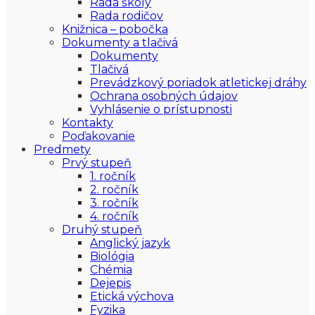
Rada školy
Rada rodičov
Knižnica – pobočka
Dokumenty a tlačivá
Dokumenty
Tlačivá
Prevádzkový poriadok atletickej dráhy
Ochrana osobných údajov
Vyhlásenie o prístupnosti
Kontakty
Poďakovanie
Predmety
Prvý stupeň
1. ročník
2. ročník
3. ročník
4. ročník
Druhý stupeň
Anglický jazyk
Biológia
Chémia
Dejepis
Etická výchova
Fyzika