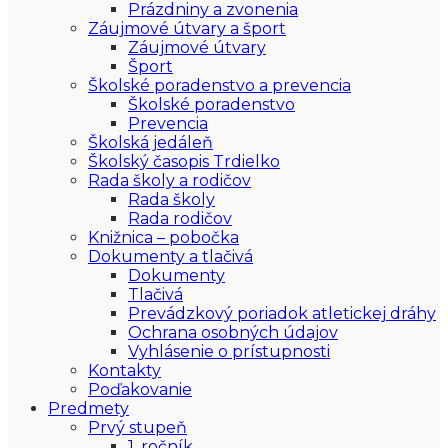
Prázdniny a zvonenia
Záujmové útvary a šport
Záujmové útvary
Šport
Školské poradenstvo a prevencia
Školské poradenstvo
Prevencia
Školská jedáleň
Školský časopis Trdielko
Rada školy a rodičov
Rada školy
Rada rodičov
Knižnica – pobočka
Dokumenty a tlačivá
Dokumenty
Tlačivá
Prevádzkový poriadok atletickej dráhy
Ochrana osobných údajov
Vyhlásenie o prístupnosti
Kontakty
Poďakovanie
Predmety
Prvý stupeň
1. ročník