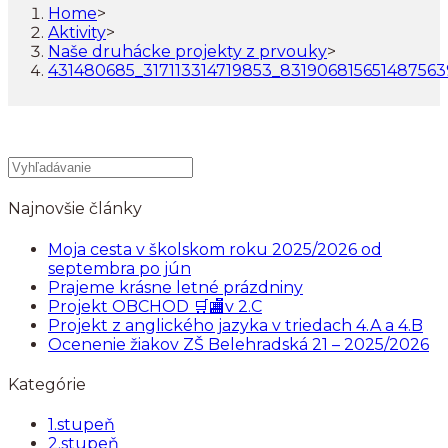
Home
>
Aktivity
>
Naše druhácke projekty z prvouky
>
431480685_317113314719853_831906815651487563
Najnovšie články
Moja cesta v školskom roku 2025/2026 od
septembra po jún
Prajeme krásne letné prázdniny
Projekt OBCHOD 🛒🏬v 2.C
Projekt z anglického jazyka v triedach 4.A a 4.B
Ocenenie žiakov ZŠ Belehradská 21 – 2025/2026
Kategórie
1.stupeň
2.stupeň