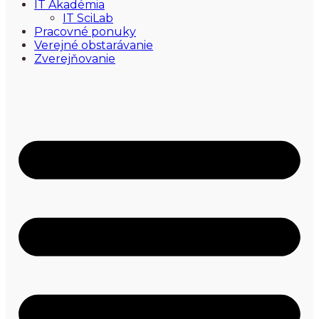
IT Akadémia
IT SciLab
Pracovné ponuky
Verejné obstarávanie
Zverejňovanie