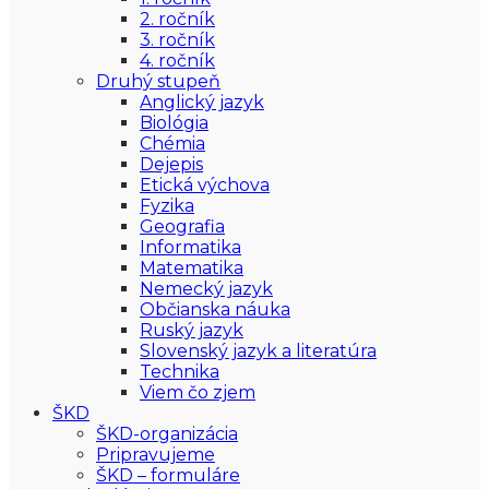
2. ročník
3. ročník
4. ročník
Druhý stupeň
Anglický jazyk
Biológia
Chémia
Dejepis
Etická výchova
Fyzika
Geografia
Informatika
Matematika
Nemecký jazyk
Občianska náuka
Ruský jazyk
Slovenský jazyk a literatúra
Technika
Viem čo zjem
ŠKD
ŠKD-organizácia
Pripravujeme
ŠKD – formuláre