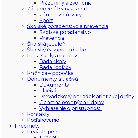
Prázdniny a zvonenia
Záujmové útvary a šport
Záujmové útvary
Šport
Školské poradenstvo a prevencia
Školské poradenstvo
Prevencia
Školská jedáleň
Školský časopis Trdielko
Rada školy a rodičov
Rada školy
Rada rodičov
Knižnica – pobočka
Dokumenty a tlačivá
Dokumenty
Tlačivá
Prevádzkový poriadok atletickej dráhy
Ochrana osobných údajov
Vyhlásenie o prístupnosti
Kontakty
Poďakovanie
Predmety
Prvý stupeň
1. ročník