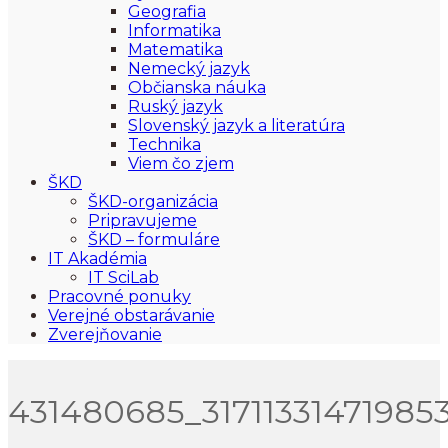
Geografia
Informatika
Matematika
Nemecký jazyk
Občianska náuka
Ruský jazyk
Slovenský jazyk a literatúra
Technika
Viem čo zjem
ŠKD
ŠKD-organizácia
Pripravujeme
ŠKD – formuláre
IT Akadémia
IT SciLab
Pracovné ponuky
Verejné obstarávanie
Zverejňovanie
431480685_31711331471985