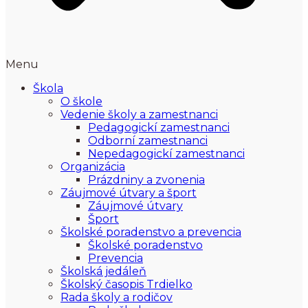
Menu
Škola
O škole
Vedenie školy a zamestnanci
Pedagogickí zamestnanci
Odborní zamestnanci
Nepedagogickí zamestnanci
Organizácia
Prázdniny a zvonenia
Záujmové útvary a šport
Záujmové útvary
Šport
Školské poradenstvo a prevencia
Školské poradenstvo
Prevencia
Školská jedáleň
Školský časopis Trdielko
Rada školy a rodičov