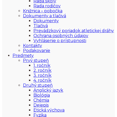
Rada školy
Rada rodičov
Knižnica – pobočka
Dokumenty a tlačivá
Dokumenty
Tlačivá
Prevádzkový poriadok atletickej dráhy
Ochrana osobných údajov
Vyhlásenie o prístupnosti
Kontakty
Poďakovanie
Predmety
Prvý stupeň
1. ročník
2. ročník
3. ročník
4. ročník
Druhý stupeň
Anglický jazyk
Biológia
Chémia
Dejepis
Etická výchova
Fyzika