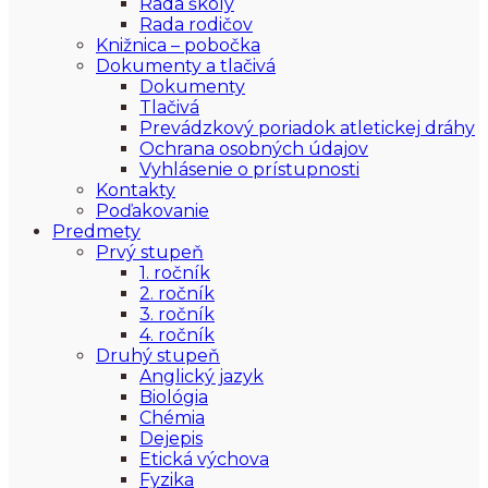
Rada školy
Rada rodičov
Knižnica – pobočka
Dokumenty a tlačivá
Dokumenty
Tlačivá
Prevádzkový poriadok atletickej dráhy
Ochrana osobných údajov
Vyhlásenie o prístupnosti
Kontakty
Poďakovanie
Predmety
Prvý stupeň
1. ročník
2. ročník
3. ročník
4. ročník
Druhý stupeň
Anglický jazyk
Biológia
Chémia
Dejepis
Etická výchova
Fyzika