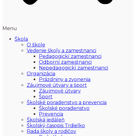
Menu
Škola
O škole
Vedenie školy a zamestnanci
Pedagogickí zamestnanci
Odborní zamestnanci
Nepedagogickí zamestnanci
Organizácia
Prázdniny a zvonenia
Záujmové útvary a šport
Záujmové útvary
Šport
Školské poradenstvo a prevencia
Školské poradenstvo
Prevencia
Školská jedáleň
Školský časopis Trdielko
Rada školy a rodičov