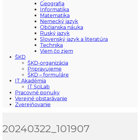
Geografia
Informatika
Matematika
Nemecký jazyk
Občianska náuka
Ruský jazyk
Slovenský jazyk a literatúra
Technika
Viem čo zjem
ŠKD
ŠKD-organizácia
Pripravujeme
ŠKD – formuláre
IT Akadémia
IT SciLab
Pracovné ponuky
Verejné obstarávanie
Zverejňovanie
20240322_101907