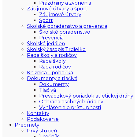
Prázdniny a zvonenia
Záujmové útvary a šport
Záujmové útvary
Šport
Školské poradenstvo a prevencia
Školské poradenstvo
Prevencia
Školská jedáleň
Školský časopis Trdielko
Rada školy a rodičov
Rada školy
Rada rodičov
Knižnica – pobočka
Dokumenty a tlačivá
Dokumenty
Tlačivá
Prevádzkový poriadok atletickej dráhy
Ochrana osobných údajov
Vyhlásenie o prístupnosti
Kontakty
Poďakovanie
Predmety
Prvý stupeň
1. ročník