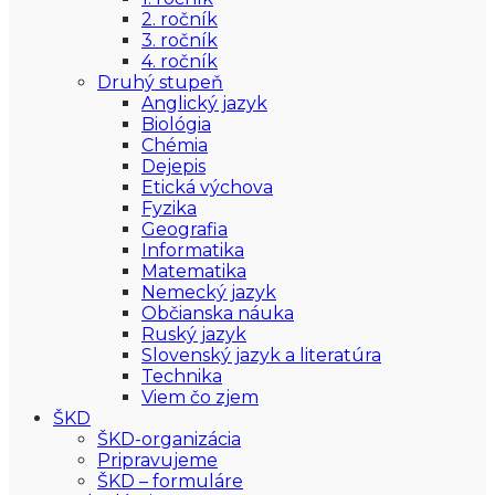
2. ročník
3. ročník
4. ročník
Druhý stupeň
Anglický jazyk
Biológia
Chémia
Dejepis
Etická výchova
Fyzika
Geografia
Informatika
Matematika
Nemecký jazyk
Občianska náuka
Ruský jazyk
Slovenský jazyk a literatúra
Technika
Viem čo zjem
ŠKD
ŠKD-organizácia
Pripravujeme
ŠKD – formuláre