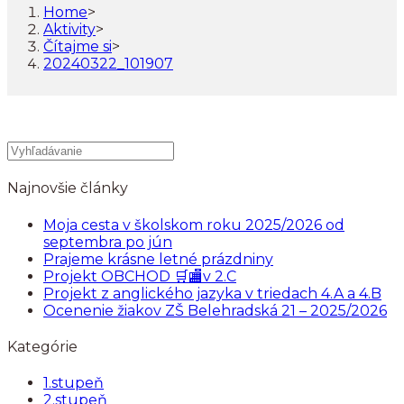
Home
>
Aktivity
>
Čítajme si
>
20240322_101907
Najnovšie články
Moja cesta v školskom roku 2025/2026 od
septembra po jún
Prajeme krásne letné prázdniny
Projekt OBCHOD 🛒🏬v 2.C
Projekt z anglického jazyka v triedach 4.A a 4.B
Ocenenie žiakov ZŠ Belehradská 21 – 2025/2026
Kategórie
1.stupeň
2.stupeň