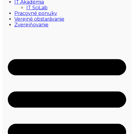
IT Akadémia
IT SciLab
Pracovné ponuky
Verejné obstarávanie
Zverejňovanie