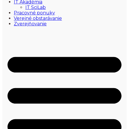
IT Akadémia
IT SciLab
Pracovné ponuky
Verejné obstarávanie
Zverejňovanie