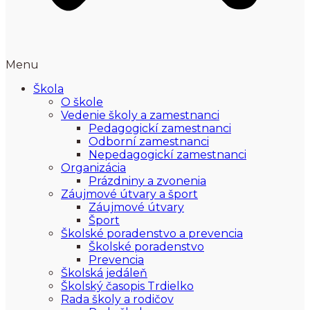
Menu
Škola
O škole
Vedenie školy a zamestnanci
Pedagogickí zamestnanci
Odborní zamestnanci
Nepedagogickí zamestnanci
Organizácia
Prázdniny a zvonenia
Záujmové útvary a šport
Záujmové útvary
Šport
Školské poradenstvo a prevencia
Školské poradenstvo
Prevencia
Školská jedáleň
Školský časopis Trdielko
Rada školy a rodičov