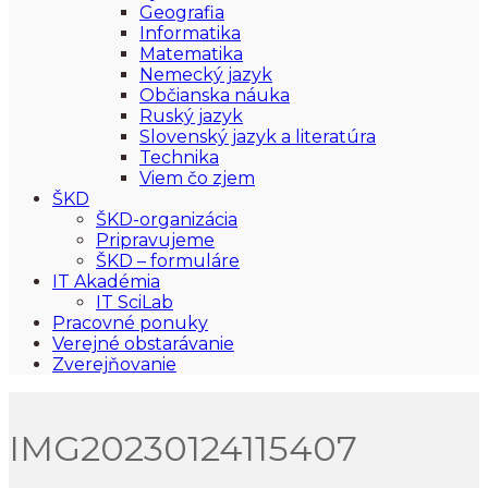
Geografia
Informatika
Matematika
Nemecký jazyk
Občianska náuka
Ruský jazyk
Slovenský jazyk a literatúra
Technika
Viem čo zjem
ŠKD
ŠKD-organizácia
Pripravujeme
ŠKD – formuláre
IT Akadémia
IT SciLab
Pracovné ponuky
Verejné obstarávanie
Zverejňovanie
IMG20230124115407