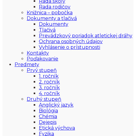
Rada školy
Rada rodičov
Knižnica – pobočka
Dokumenty a tlačivá
Dokumenty
Tlačivá
Prevádzkový poriadok atletickej dráhy
Ochrana osobných údajov
Vyhlásenie o prístupnosti
Kontakty
Poďakovanie
Predmety
Prvý stupeň
1. ročník
2. ročník
3. ročník
4. ročník
Druhý stupeň
Anglický jazyk
Biológia
Chémia
Dejepis
Etická výchova
Fyzika