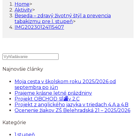
Home
>
Aktivity
>
Beseda – zdravý životný štýl a prevencia
tabakizmu pre I. stupeň
>
IMG20230124115407
Najnovšie články
Moja cesta v školskom roku 2025/2026 od
septembra po jún
Prajeme krásne letné prázdniny
Projekt OBCHOD 🛒🏬v 2.C
Projekt z anglického jazyka v triedach 4.A a 4.B
Ocenenie žiakov ZŠ Belehradská 21 – 2025/2026
Kategórie
1.stupeň