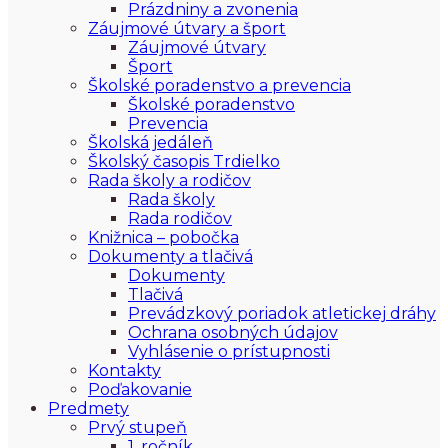
Prázdniny a zvonenia
Záujmové útvary a šport
Záujmové útvary
Šport
Školské poradenstvo a prevencia
Školské poradenstvo
Prevencia
Školská jedáleň
Školský časopis Trdielko
Rada školy a rodičov
Rada školy
Rada rodičov
Knižnica – pobočka
Dokumenty a tlačivá
Dokumenty
Tlačivá
Prevádzkový poriadok atletickej dráhy
Ochrana osobných údajov
Vyhlásenie o prístupnosti
Kontakty
Poďakovanie
Predmety
Prvý stupeň
1. ročník