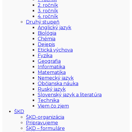
2. ročník
3. ročník
4. ročník
Druhý stupeň
Anglický jazyk
Biológia
Chémia
Dejepis
Etická výchova
Fyzika
Geografia
Informatika
Matematika
Nemecký jazyk
Občianska náuka
Ruský jazyk
Slovenský jazyk a literatúra
Technika
Viem čo zjem
ŠKD
ŠKD-organizácia
Pripravujeme
ŠKD – formuláre