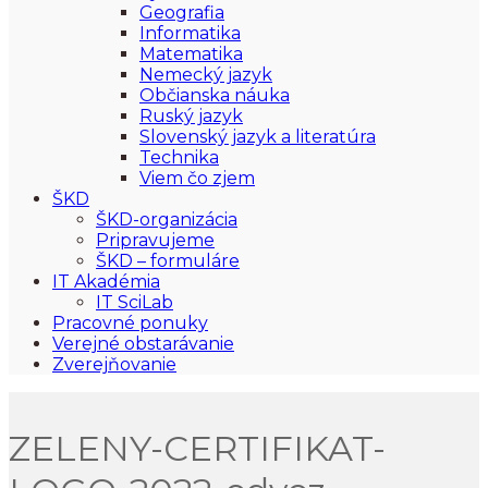
Geografia
Informatika
Matematika
Nemecký jazyk
Občianska náuka
Ruský jazyk
Slovenský jazyk a literatúra
Technika
Viem čo zjem
ŠKD
ŠKD-organizácia
Pripravujeme
ŠKD – formuláre
IT Akadémia
IT SciLab
Pracovné ponuky
Verejné obstarávanie
Zverejňovanie
ZELENY-CERTIFIKAT-