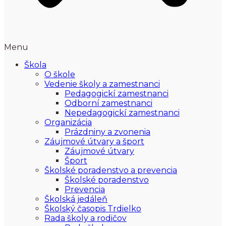
Menu
Škola
O škole
Vedenie školy a zamestnanci
Pedagogickí zamestnanci
Odborní zamestnanci
Nepedagogickí zamestnanci
Organizácia
Prázdniny a zvonenia
Záujmové útvary a šport
Záujmové útvary
Šport
Školské poradenstvo a prevencia
Školské poradenstvo
Prevencia
Školská jedáleň
Školský časopis Trdielko
Rada školy a rodičov