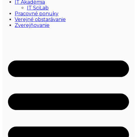
IT Akadémia
IT SciLab
Pracovné ponuky
Verejné obstarávanie
Zverejňovanie