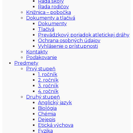
Rada školy
Rada rodičov
Knižnica – pobočka
Dokumenty a tlačivá
Dokumenty
Tlačivá
Prevádzkový poriadok atletickej dráhy
Ochrana osobných údajov
Vyhlásenie o prístupnosti
Kontakty
Poďakovanie
Predmety
Prvý stupeň
1. ročník
2. ročník
3. ročník
4. ročník
Druhý stupeň
Anglický jazyk
Biológia
Chémia
Dejepis
Etická výchova
Fyzika