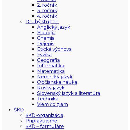
2. ročník
3. ročník
4. ročník
Druhý stupeň
Anglický jazyk
Biológia
Chémia
Dejepis
Etická výchova
Fyzika
Geografia
Informatika
Matematika
Nemecký jazyk
Občianska náuka
Ruský jazyk
Slovenský jazyk a literatúra
Technika
Viem čo zjem
ŠKD
ŠKD-organizácia
Pripravujeme
ŠKD – formuláre