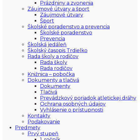
Prázdniny a zvonenia
Záujmové útvary a šport
Záujmové útvary
Šport
Školské poradenstvo a prevencia
Školské poradenstvo
Prevencia
Školská jedáleň
Školský časopis Trdielko
Rada školy a rodičov
Rada školy
Rada rodičov
Knižnica – pobočka
Dokumenty a tlačivá
Dokumenty
Tlačivá
Prevádzkový poriadok atletickej dráhy
Ochrana osobných údajov
Vyhlásenie o prístupnosti
Kontakty
Poďakovanie
Predmety
Prvý stupeň
1. ročník