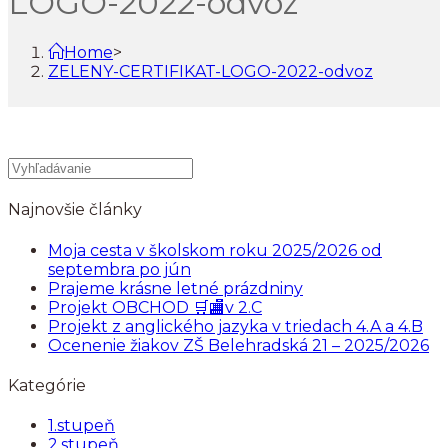
LOGO-2022-odvoz
Home
>
ZELENY-CERTIFIKAT-LOGO-2022-odvoz
Najnovšie články
Moja cesta v školskom roku 2025/2026 od
septembra po jún
Prajeme krásne letné prázdniny
Projekt OBCHOD 🛒🏬v 2.C
Projekt z anglického jazyka v triedach 4.A a 4.B
Ocenenie žiakov ZŠ Belehradská 21 – 2025/2026
Kategórie
1.stupeň
2.stupeň