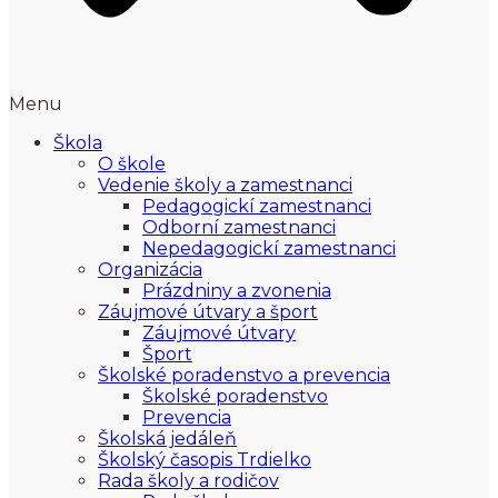
Menu
Škola
O škole
Vedenie školy a zamestnanci
Pedagogickí zamestnanci
Odborní zamestnanci
Nepedagogickí zamestnanci
Organizácia
Prázdniny a zvonenia
Záujmové útvary a šport
Záujmové útvary
Šport
Školské poradenstvo a prevencia
Školské poradenstvo
Prevencia
Školská jedáleň
Školský časopis Trdielko
Rada školy a rodičov