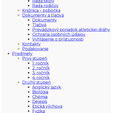
Rada školy
Rada rodičov
Knižnica – pobočka
Dokumenty a tlačivá
Dokumenty
Tlačivá
Prevádzkový poriadok atletickej dráhy
Ochrana osobných údajov
Vyhlásenie o prístupnosti
Kontakty
Poďakovanie
Predmety
Prvý stupeň
1. ročník
2. ročník
3. ročník
4. ročník
Druhý stupeň
Anglický jazyk
Biológia
Chémia
Dejepis
Etická výchova
Fyzika