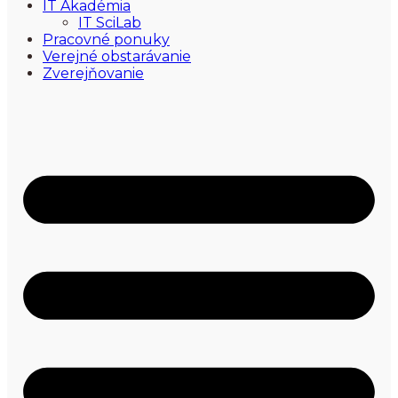
IT Akadémia
IT SciLab
Pracovné ponuky
Verejné obstarávanie
Zverejňovanie