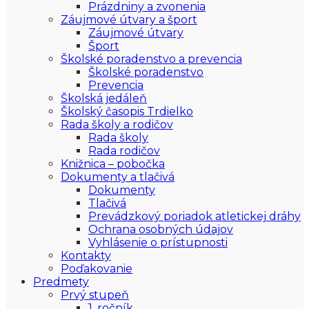
Prázdniny a zvonenia
Záujmové útvary a šport
Záujmové útvary
Šport
Školské poradenstvo a prevencia
Školské poradenstvo
Prevencia
Školská jedáleň
Školský časopis Trdielko
Rada školy a rodičov
Rada školy
Rada rodičov
Knižnica – pobočka
Dokumenty a tlačivá
Dokumenty
Tlačivá
Prevádzkový poriadok atletickej dráhy
Ochrana osobných údajov
Vyhlásenie o prístupnosti
Kontakty
Poďakovanie
Predmety
Prvý stupeň
1. ročník