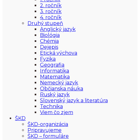
2. ročník
3. ročník
4. ročník
Druhý stupeň
Anglický jazyk
Biológia
Chémia
Dejepis
Etická výchova
Fyzika
Geografia
Informatika
Matematika
Nemecký jazyk
Občianska náuka
Ruský jazyk
Slovenský jazyk a literatúra
Technika
Viem čo zjem
ŠKD
ŠKD-organizácia
Pripravujeme
ŠKD – formuláre