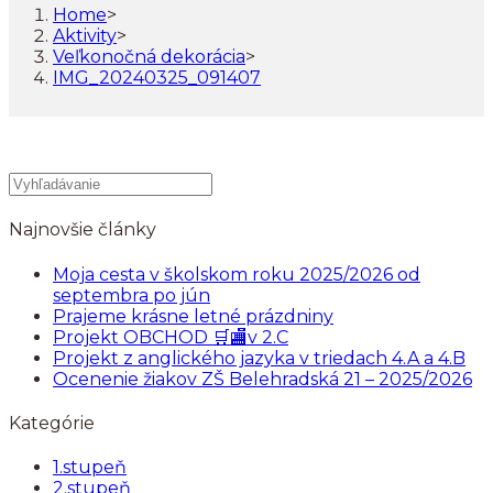
Home
>
Aktivity
>
Veľkonočná dekorácia
>
IMG_20240325_091407
Najnovšie články
Moja cesta v školskom roku 2025/2026 od
septembra po jún
Prajeme krásne letné prázdniny
Projekt OBCHOD 🛒🏬v 2.C
Projekt z anglického jazyka v triedach 4.A a 4.B
Ocenenie žiakov ZŠ Belehradská 21 – 2025/2026
Kategórie
1.stupeň
2.stupeň