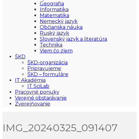
Geografia
Informatika
Matematika
Nemecký jazyk
Občianska náuka
Ruský jazyk
Slovenský jazyk a literatúra
Technika
Viem čo zjem
ŠKD
ŠKD-organizácia
Pripravujeme
ŠKD – formuláre
IT Akadémia
IT SciLab
Pracovné ponuky
Verejné obstarávanie
Zverejňovanie
IMG_20240325_091407