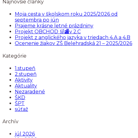
Najnovšie články
Moja cesta v školskom roku 2025/2026 od
septembra po jún
Prajeme krásne letné prázdniny
Projekt OBCHOD 🛒🏬v 2.C
Projekt z anglického jazyka v triedach 4.A a 4.B
Ocenenie žiakov ZŠ Belehradská 21 – 2025/2026
Kategórie
1.stupeň
2.stupeň
Aktivity
Aktuality
Nezaradené
ŠKD
ŠPT
súťaž
Archív
júl 2026