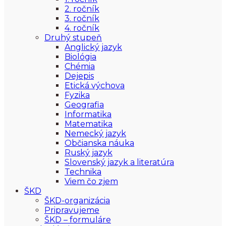
2. ročník
3. ročník
4. ročník
Druhý stupeň
Anglický jazyk
Biológia
Chémia
Dejepis
Etická výchova
Fyzika
Geografia
Informatika
Matematika
Nemecký jazyk
Občianska náuka
Ruský jazyk
Slovenský jazyk a literatúra
Technika
Viem čo zjem
ŠKD
ŠKD-organizácia
Pripravujeme
ŠKD – formuláre