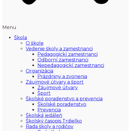
Menu
Škola
O škole
Vedenie školy a zamestnanci
Pedagogickí zamestnanci
Odborní zamestnanci
Nepedagogickí zamestnanci
Organizácia
Prázdniny a zvonenia
Záujmové útvary a šport
Záujmové útvary
Šport
Školské poradenstvo a prevencia
Školské poradenstvo
Prevencia
Školská jedáleň
Školský časopis Trdielko
Rada školy a rodičov