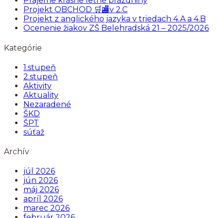
Prajeme krásne letné prázdniny
Projekt OBCHOD 🛒🏬v 2.C
Projekt z anglického jazyka v triedach 4.A a 4.B
Ocenenie žiakov ZŠ Belehradská 21 – 2025/2026
Kategórie
1.stupeň
2.stupeň
Aktivity
Aktuality
Nezaradené
ŠKD
ŠPT
súťaž
Archív
júl 2026
jún 2026
máj 2026
apríl 2026
marec 2026
február 2026