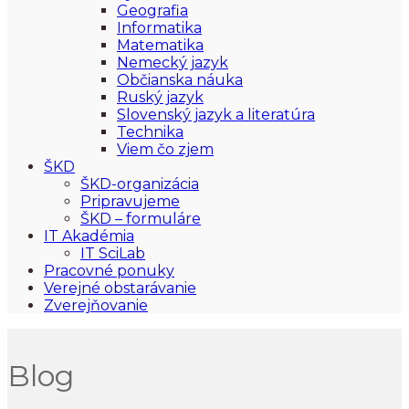
Geografia
Informatika
Matematika
Nemecký jazyk
Občianska náuka
Ruský jazyk
Slovenský jazyk a literatúra
Technika
Viem čo zjem
ŠKD
ŠKD-organizácia
Pripravujeme
ŠKD – formuláre
IT Akadémia
IT SciLab
Pracovné ponuky
Verejné obstarávanie
Zverejňovanie
Blog