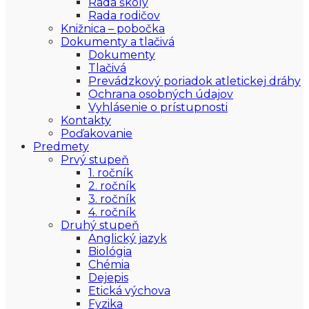
Rada školy
Rada rodičov
Knižnica – pobočka
Dokumenty a tlačivá
Dokumenty
Tlačivá
Prevádzkový poriadok atletickej dráhy
Ochrana osobných údajov
Vyhlásenie o prístupnosti
Kontakty
Poďakovanie
Predmety
Prvý stupeň
1. ročník
2. ročník
3. ročník
4. ročník
Druhý stupeň
Anglický jazyk
Biológia
Chémia
Dejepis
Etická výchova
Fyzika