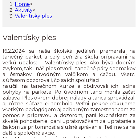
Home
>
Aktivity
>
Valentísky ples
Valentísky ples
16.2.2024 sa naša školská jedáleň premenila na
tanečný parket a celý deň žila škola prípravami na
veľkú udalosť – Valentínsky ples. Ako býva dobrým
zvykom, tak i náš ples otvorili tanečné páry siedmakov
a ôsmakov úvodným valčíkom a čačou. Všetci
s úžasom pozorovali, čo sa ich spolužiaci
naučili na tanečnom kurze a obdivovali ich ladné
pohyby na parkete. Po úvodnom tanci mohla začať
zábava. Ples okrem dobrej nálady a tanca sprevádzali
aj rôzne súťaže či tombola. Veľmi pekne ďakujeme
všetkým pedagógom aj odborným zamestnancom za
pomoc s prípravou a dozorom, pani kuchárkam za
skvelé pohostenie, pani upratovačkám za upratanie a
žiakom za prítomnosť a slušné správanie. Tešíme sa na
ďalšie spoločné akcie.