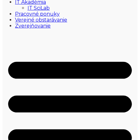
IT Akadémia
IT SciLab
Pracovné ponuky
Verejné obstarávanie
Zverejňovanie