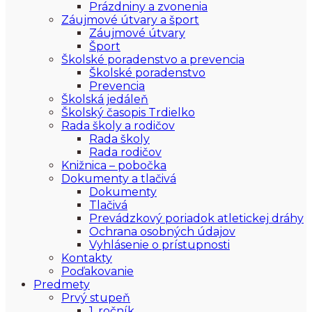
Prázdniny a zvonenia
Záujmové útvary a šport
Záujmové útvary
Šport
Školské poradenstvo a prevencia
Školské poradenstvo
Prevencia
Školská jedáleň
Školský časopis Trdielko
Rada školy a rodičov
Rada školy
Rada rodičov
Knižnica – pobočka
Dokumenty a tlačivá
Dokumenty
Tlačivá
Prevádzkový poriadok atletickej dráhy
Ochrana osobných údajov
Vyhlásenie o prístupnosti
Kontakty
Poďakovanie
Predmety
Prvý stupeň
1. ročník