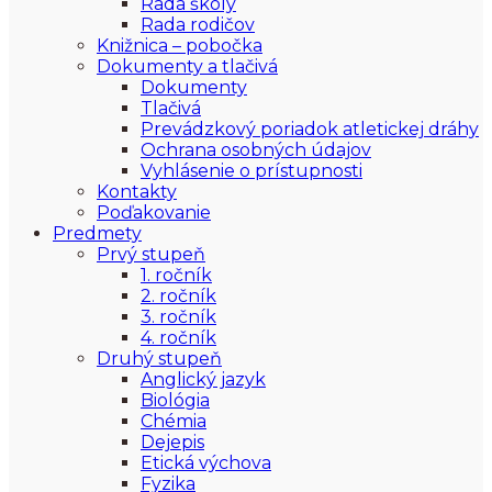
Rada školy
Rada rodičov
Knižnica – pobočka
Dokumenty a tlačivá
Dokumenty
Tlačivá
Prevádzkový poriadok atletickej dráhy
Ochrana osobných údajov
Vyhlásenie o prístupnosti
Kontakty
Poďakovanie
Predmety
Prvý stupeň
1. ročník
2. ročník
3. ročník
4. ročník
Druhý stupeň
Anglický jazyk
Biológia
Chémia
Dejepis
Etická výchova
Fyzika