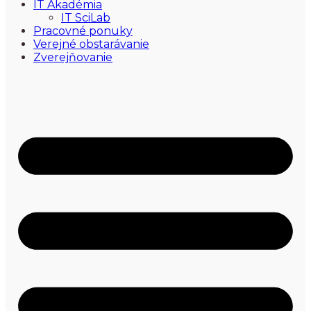
IT Akadémia
IT SciLab
Pracovné ponuky
Verejné obstarávanie
Zverejňovanie