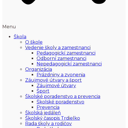
Menu
Škola
O škole
Vedenie školy a zamestnanci
Pedagogickí zamestnanci
Odborní zamestnanci
Nepedagogickí zamestnanci
Organizácia
Prázdniny a zvonenia
Záujmové útvary a šport
Záujmové útvary
Šport
Školské poradenstvo a prevencia
Školské poradenstvo
Prevencia
Školská jedáleň
Školský časopis Trdielko
Rada školy a rodičov