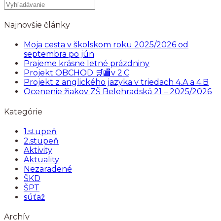
Najnovšie články
Moja cesta v školskom roku 2025/2026 od
septembra po jún
Prajeme krásne letné prázdniny
Projekt OBCHOD 🛒🏬v 2.C
Projekt z anglického jazyka v triedach 4.A a 4.B
Ocenenie žiakov ZŠ Belehradská 21 – 2025/2026
Kategórie
1.stupeň
2.stupeň
Aktivity
Aktuality
Nezaradené
ŠKD
ŠPT
súťaž
Archív