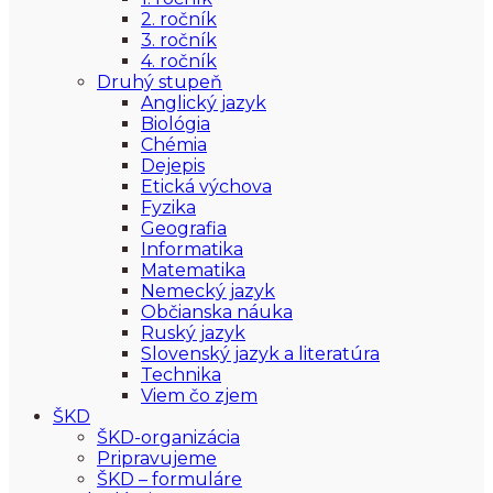
2. ročník
3. ročník
4. ročník
Druhý stupeň
Anglický jazyk
Biológia
Chémia
Dejepis
Etická výchova
Fyzika
Geografia
Informatika
Matematika
Nemecký jazyk
Občianska náuka
Ruský jazyk
Slovenský jazyk a literatúra
Technika
Viem čo zjem
ŠKD
ŠKD-organizácia
Pripravujeme
ŠKD – formuláre