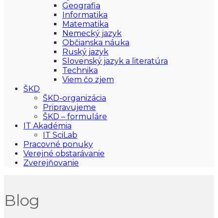
Geografia
Informatika
Matematika
Nemecký jazyk
Občianska náuka
Ruský jazyk
Slovenský jazyk a literatúra
Technika
Viem čo zjem
ŠKD
ŠKD-organizácia
Pripravujeme
ŠKD – formuláre
IT Akadémia
IT SciLab
Pracovné ponuky
Verejné obstarávanie
Zverejňovanie
Blog