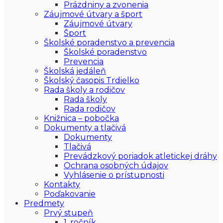
Prázdniny a zvonenia
Záujmové útvary a šport
Záujmové útvary
Šport
Školské poradenstvo a prevencia
Školské poradenstvo
Prevencia
Školská jedáleň
Školský časopis Trdielko
Rada školy a rodičov
Rada školy
Rada rodičov
Knižnica – pobočka
Dokumenty a tlačivá
Dokumenty
Tlačivá
Prevádzkový poriadok atletickej dráhy
Ochrana osobných údajov
Vyhlásenie o prístupnosti
Kontakty
Poďakovanie
Predmety
Prvý stupeň
1. ročník