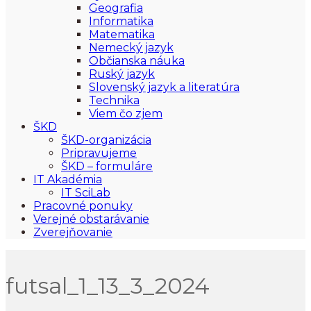
Geografia
Informatika
Matematika
Nemecký jazyk
Občianska náuka
Ruský jazyk
Slovenský jazyk a literatúra
Technika
Viem čo zjem
ŠKD
ŠKD-organizácia
Pripravujeme
ŠKD – formuláre
IT Akadémia
IT SciLab
Pracovné ponuky
Verejné obstarávanie
Zverejňovanie
futsal_1_13_3_2024