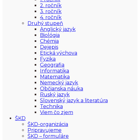
2. ročník
3. ročník
4. ročník
Druhý stupeň
Anglický jazyk
Biológia
Chémia
Dejepis
Etická výchova
Fyzika
Geografia
Informatika
Matematika
Nemecký jazyk
Občianska náuka
Ruský jazyk
Slovenský jazyk a literatúra
Technika
Viem čo zjem
ŠKD
ŠKD-organizácia
Pripravujeme
ŠKD – formuláre