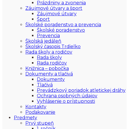
Prázdniny a zvonenia
Záujmové útvary a šport
Záujmové útvary
Šport
Školské poradenstvo a prevencia
Školské poradenstvo
Prevencia
Školská jedáleň
Školský časopis Trdielko
Rada školy a rodičov
Rada školy
Rada rodičov
Knižnica – pobočka
Dokumenty a tlačivá
Dokumenty
Tlačivá
Prevádzkový poriadok atletickej dráhy
Ochrana osobných údajov
Vyhlásenie o prístupnosti
Kontakty
Poďakovanie
Predmety
Prvý stupeň
1. ročník