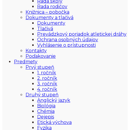
Rada školy
Rada rodičov
Knižnica – pobočka
Dokumenty a tlačivá
Dokumenty
Tlačivá
Prevádzkový poriadok atletickej dráhy
Ochrana osobných údajov
Vyhlásenie o prístupnosti
Kontakty
Poďakovanie
Predmety
Prvý stupeň
1. ročník
2. ročník
3. ročník
4. ročník
Druhý stupeň
Anglický jazyk
Biológia
Chémia
Dejepis
Etická výchova
Fyzika