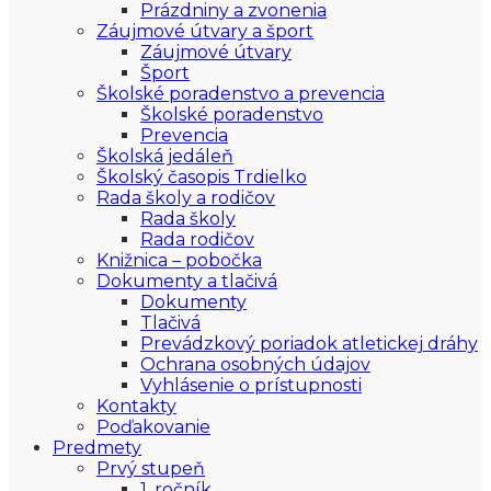
Prázdniny a zvonenia
Záujmové útvary a šport
Záujmové útvary
Šport
Školské poradenstvo a prevencia
Školské poradenstvo
Prevencia
Školská jedáleň
Školský časopis Trdielko
Rada školy a rodičov
Rada školy
Rada rodičov
Knižnica – pobočka
Dokumenty a tlačivá
Dokumenty
Tlačivá
Prevádzkový poriadok atletickej dráhy
Ochrana osobných údajov
Vyhlásenie o prístupnosti
Kontakty
Poďakovanie
Predmety
Prvý stupeň
1. ročník