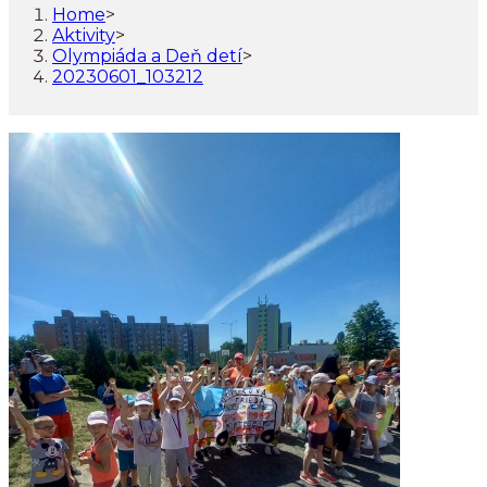
Home
>
Aktivity
>
Olympiáda a Deň detí
>
20230601_103212