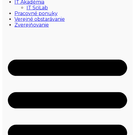
IT Akadémia
IT SciLab
Pracovné ponuky
Verejné obstarávanie
Zverejňovanie