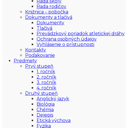
Rada školy
Rada rodičov
Knižnica – pobočka
Dokumenty a tlačivá
Dokumenty
Tlačivá
Prevádzkový poriadok atletickej dráhy
Ochrana osobných údajov
Vyhlásenie o prístupnosti
Kontakty
Poďakovanie
Predmety
Prvý stupeň
1. ročník
2. ročník
3. ročník
4. ročník
Druhý stupeň
Anglický jazyk
Biológia
Chémia
Dejepis
Etická výchova
Fyzika