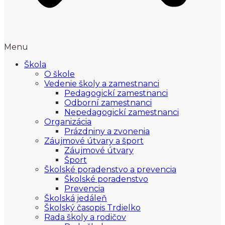
Menu
Škola
O škole
Vedenie školy a zamestnanci
Pedagogickí zamestnanci
Odborní zamestnanci
Nepedagogickí zamestnanci
Organizácia
Prázdniny a zvonenia
Záujmové útvary a šport
Záujmové útvary
Šport
Školské poradenstvo a prevencia
Školské poradenstvo
Prevencia
Školská jedáleň
Školský časopis Trdielko
Rada školy a rodičov