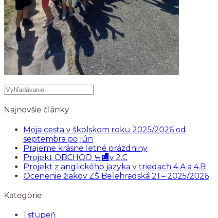
Najnovšie články
Moja cesta v školskom roku 2025/2026 od
septembra po jún
Prajeme krásne letné prázdniny
Projekt OBCHOD 🛒🏬v 2.C
Projekt z anglického jazyka v triedach 4.A a 4.B
Ocenenie žiakov ZŠ Belehradská 21 – 2025/2026
Kategórie
1.stupeň