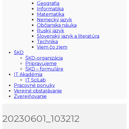
Geografia
Informatika
Matematika
Nemecký jazyk
Občianska náuka
Ruský jazyk
Slovenský jazyk a literatúra
Technika
Viem čo zjem
ŠKD
ŠKD-organizácia
Pripravujeme
ŠKD – formuláre
IT Akadémia
IT SciLab
Pracovné ponuky
Verejné obstarávanie
Zverejňovanie
20230601_103212