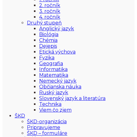
2. ročník
3. ročník
4. ročník
Druhý stupeň
Anglický jazyk
Biológia
Chémia
Dejepis
Etická výchova
Fyzika
Geografia
Informatika
Matematika
Nemecký jazyk
Občianska náuka
Ruský jazyk
Slovenský jazyk a literatúra
Technika
Viem čo zjem
ŠKD
ŠKD-organizácia
Pripravujeme
ŠKD – formuláre