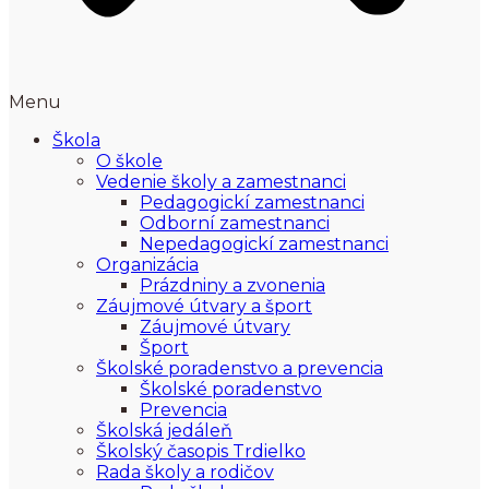
Menu
Škola
O škole
Vedenie školy a zamestnanci
Pedagogickí zamestnanci
Odborní zamestnanci
Nepedagogickí zamestnanci
Organizácia
Prázdniny a zvonenia
Záujmové útvary a šport
Záujmové útvary
Šport
Školské poradenstvo a prevencia
Školské poradenstvo
Prevencia
Školská jedáleň
Školský časopis Trdielko
Rada školy a rodičov