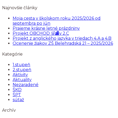
Najnovšie články
Moja cesta v školskom roku 2025/2026 od
septembra po jún
Prajeme krásne letné prázdniny
Projekt OBCHOD 🛒🏬v 2.C
Projekt z anglického jazyka v triedach 4.A a 4.B
Ocenenie žiakov ZŠ Belehradská 21 – 2025/2026
Kategórie
1.stupeň
2.stupeň
Aktivity
Aktuality
Nezaradené
ŠKD
ŠPT
súťaž
Archív