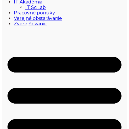
IT Akadémia
IT SciLab
Pracovné ponuky
Verejné obstarávanie
Zverejňovanie