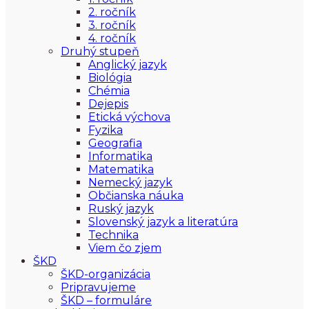
2. ročník
3. ročník
4. ročník
Druhý stupeň
Anglický jazyk
Biológia
Chémia
Dejepis
Etická výchova
Fyzika
Geografia
Informatika
Matematika
Nemecký jazyk
Občianska náuka
Ruský jazyk
Slovenský jazyk a literatúra
Technika
Viem čo zjem
ŠKD
ŠKD-organizácia
Pripravujeme
ŠKD – formuláre