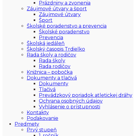
Prázdniny a zvonenia
Záujmové útvary a šport
Záujmové útvary
Šport
Školské poradenstvo a prevencia
Školské poradenstvo
Prevencia
Školská jedáleň
Školský časopis Trdielko
Rada školy a rodičov
Rada školy
Rada rodičov
Knižnica – pobočka
Dokumenty a tlačivá
Dokumenty
Tlačivá
Prevádzkový poriadok atletickej dráhy
Ochrana osobných údajov
Vyhlásenie o prístupnosti
Kontakty
Poďakovanie
Predmety
Prvý stupeň
1. ročník