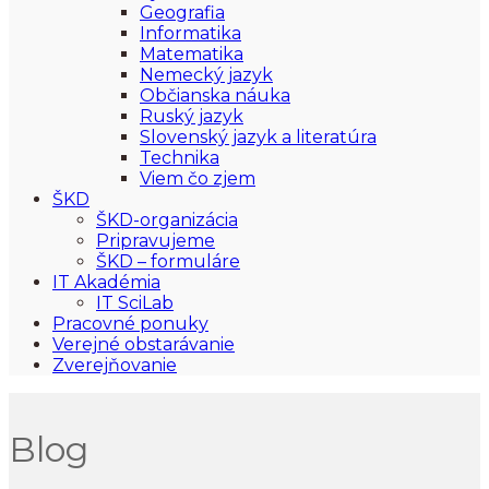
Geografia
Informatika
Matematika
Nemecký jazyk
Občianska náuka
Ruský jazyk
Slovenský jazyk a literatúra
Technika
Viem čo zjem
ŠKD
ŠKD-organizácia
Pripravujeme
ŠKD – formuláre
IT Akadémia
IT SciLab
Pracovné ponuky
Verejné obstarávanie
Zverejňovanie
Blog