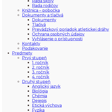
Rada školy
Rada rodičov
Knižnica – pobočka
Dokumenty a tlačivá
Dokumenty
Tlačivá
Prevádzkový poriadok atletickej dráhy
Ochrana osobných údajov
Vyhlásenie o prístupnosti
Kontakty
Poďakovanie
Predmety
Prvý stupeň
1. ročník
2. ročník
3. ročník
4. ročník
Druhý stupeň
Anglický jazyk
Biológia
Chémia
Dejepis
Etická výchova
Fyzika