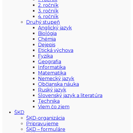
2. ročník
3. ročník
4. ročník
Druhý stupeň
Anglický jazyk
Biológia
Chémia
Dejepis
Etická výchova
Fyzika
Geografia
Informatika
Matematika
Nemecký jazyk
Občianska náuka
Ruský jazyk
Slovenský jazyk a literatúra
Technika
Viem čo zjem
ŠKD
ŠKD-organizácia
Pripravujeme
ŠKD – formuláre