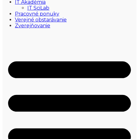
IT Akadémia
IT SciLab
Pracovné ponuky
Verejné obstarávanie
Zverejňovanie