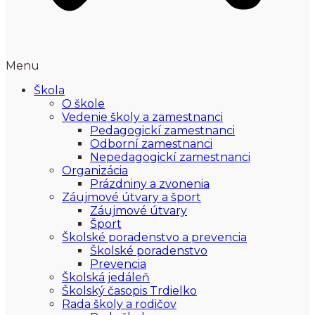
Menu
Škola
O škole
Vedenie školy a zamestnanci
Pedagogickí zamestnanci
Odborní zamestnanci
Nepedagogickí zamestnanci
Organizácia
Prázdniny a zvonenia
Záujmové útvary a šport
Záujmové útvary
Šport
Školské poradenstvo a prevencia
Školské poradenstvo
Prevencia
Školská jedáleň
Školský časopis Trdielko
Rada školy a rodičov