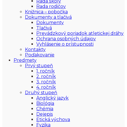
Rada školy
Rada rodičov
Knižnica – pobočka
Dokumenty a tlačivá
Dokumenty
Tlačivá
Prevádzkový poriadok atletickej dráhy
Ochrana osobných údajov
Vyhlásenie o prístupnosti
Kontakty
Poďakovanie
Predmety
Prvý stupeň
1. ročník
2. ročník
3. ročník
4. ročník
Druhý stupeň
Anglický jazyk
Biológia
Chémia
Dejepis
Etická výchova
Fyzika