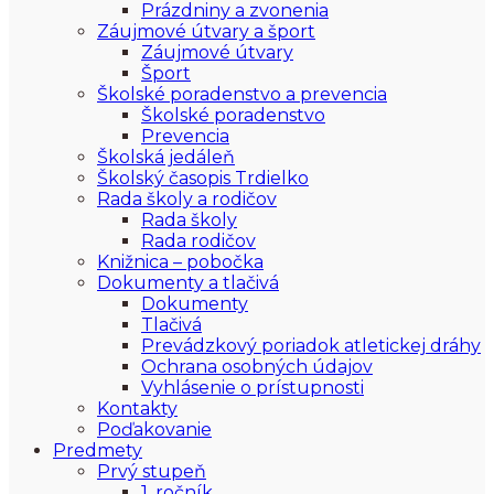
Prázdniny a zvonenia
Záujmové útvary a šport
Záujmové útvary
Šport
Školské poradenstvo a prevencia
Školské poradenstvo
Prevencia
Školská jedáleň
Školský časopis Trdielko
Rada školy a rodičov
Rada školy
Rada rodičov
Knižnica – pobočka
Dokumenty a tlačivá
Dokumenty
Tlačivá
Prevádzkový poriadok atletickej dráhy
Ochrana osobných údajov
Vyhlásenie o prístupnosti
Kontakty
Poďakovanie
Predmety
Prvý stupeň
1. ročník