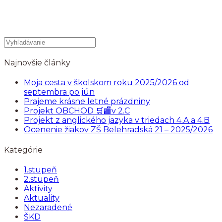
Najnovšie články
Moja cesta v školskom roku 2025/2026 od
septembra po jún
Prajeme krásne letné prázdniny
Projekt OBCHOD 🛒🏬v 2.C
Projekt z anglického jazyka v triedach 4.A a 4.B
Ocenenie žiakov ZŠ Belehradská 21 – 2025/2026
Kategórie
1.stupeň
2.stupeň
Aktivity
Aktuality
Nezaradené
ŠKD