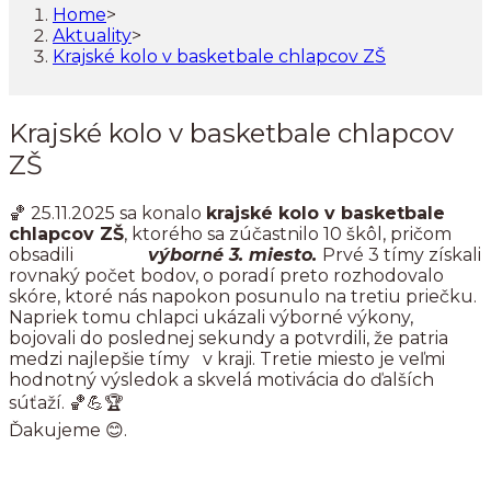
Home
>
Aktuality
>
Krajské kolo v basketbale chlapcov ZŠ
Krajské kolo v basketbale chlapcov
ZŠ
🏀 25.11.2025 sa konalo
krajské kolo v basketbale
chlapcov ZŠ
, ktorého sa zúčastnilo 10 škôl, pričom
obsadili
výborné 3. miesto.
Prvé 3 tímy získali
rovnaký počet bodov, o poradí preto rozhodovalo
skóre, ktoré nás napokon posunulo na tretiu priečku.
Napriek tomu chlapci ukázali výborné výkony,
bojovali do poslednej sekundy a potvrdili, že patria
medzi najlepšie tímy v kraji. Tretie miesto je veľmi
hodnotný výsledok a skvelá motivácia do ďalších
súťaží. 🏀💪🏆
Ďakujeme 😊.