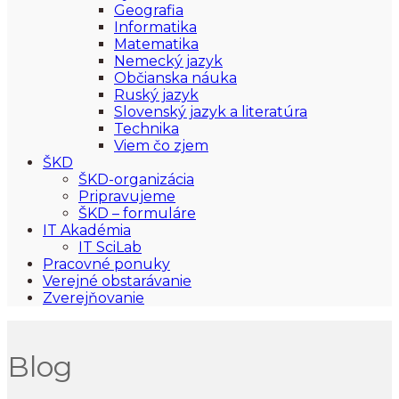
Geografia
Informatika
Matematika
Nemecký jazyk
Občianska náuka
Ruský jazyk
Slovenský jazyk a literatúra
Technika
Viem čo zjem
ŠKD
ŠKD-organizácia
Pripravujeme
ŠKD – formuláre
IT Akadémia
IT SciLab
Pracovné ponuky
Verejné obstarávanie
Zverejňovanie
Blog