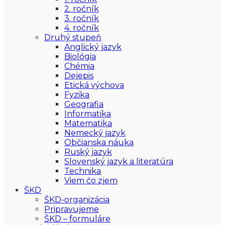
2. ročník
3. ročník
4. ročník
Druhý stupeň
Anglický jazyk
Biológia
Chémia
Dejepis
Etická výchova
Fyzika
Geografia
Informatika
Matematika
Nemecký jazyk
Občianska náuka
Ruský jazyk
Slovenský jazyk a literatúra
Technika
Viem čo zjem
ŠKD
ŠKD-organizácia
Pripravujeme
ŠKD – formuláre