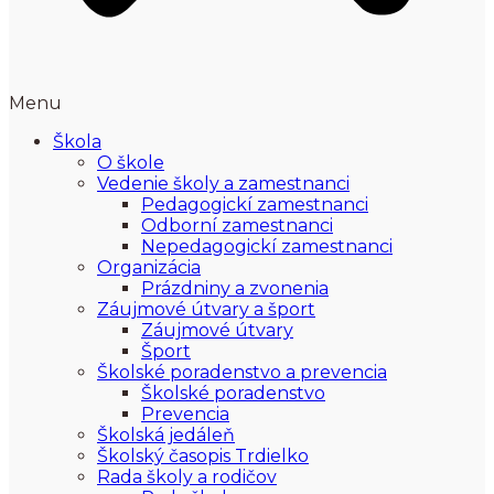
Menu
Škola
O škole
Vedenie školy a zamestnanci
Pedagogickí zamestnanci
Odborní zamestnanci
Nepedagogickí zamestnanci
Organizácia
Prázdniny a zvonenia
Záujmové útvary a šport
Záujmové útvary
Šport
Školské poradenstvo a prevencia
Školské poradenstvo
Prevencia
Školská jedáleň
Školský časopis Trdielko
Rada školy a rodičov