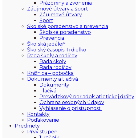
Prázdniny a zvonenia
Záujmové útvary a šport
Záujmové útvary
Šport
Školské poradenstvo a prevencia
Školské poradenstvo
Prevencia
Školská jedáleň
Školský časopis Trdielko
Rada školy a rodičov
Rada školy
Rada rodičov
Knižnica – pobočka
Dokumenty a tlačivá
Dokumenty
Tlačivá
Prevádzkový poriadok atletickej dráhy
Ochrana osobných údajov
Vyhlásenie o prístupnosti
Kontakty
Poďakovanie
Predmety
Prvý stupeň
1. ročník