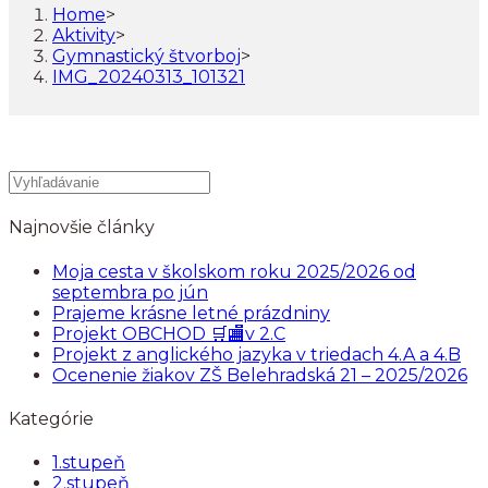
Home
>
Aktivity
>
Gymnastický štvorboj
>
IMG_20240313_101321
Najnovšie články
Moja cesta v školskom roku 2025/2026 od
septembra po jún
Prajeme krásne letné prázdniny
Projekt OBCHOD 🛒🏬v 2.C
Projekt z anglického jazyka v triedach 4.A a 4.B
Ocenenie žiakov ZŠ Belehradská 21 – 2025/2026
Kategórie
1.stupeň
2.stupeň