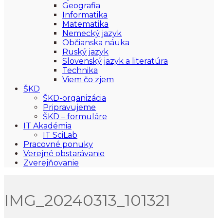
Geografia
Informatika
Matematika
Nemecký jazyk
Občianska náuka
Ruský jazyk
Slovenský jazyk a literatúra
Technika
Viem čo zjem
ŠKD
ŠKD-organizácia
Pripravujeme
ŠKD – formuláre
IT Akadémia
IT SciLab
Pracovné ponuky
Verejné obstarávanie
Zverejňovanie
IMG_20240313_101321