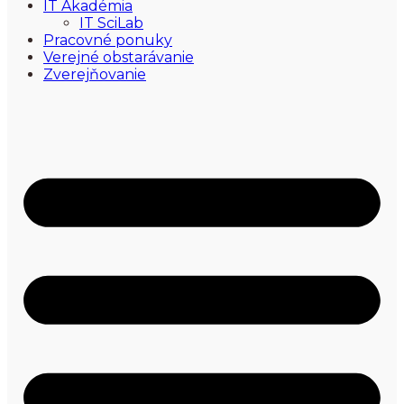
IT Akadémia
IT SciLab
Pracovné ponuky
Verejné obstarávanie
Zverejňovanie