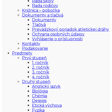
Rada školy
Rada rodičov
Knižnica – pobočka
Dokumenty a tlačivá
Dokumenty
Tlačivá
Prevádzkový poriadok atletickej dráhy
Ochrana osobných údajov
Vyhlásenie o prístupnosti
Kontakty
Poďakovanie
Predmety
Prvý stupeň
1. ročník
2. ročník
3. ročník
4. ročník
Druhý stupeň
Anglický jazyk
Biológia
Chémia
Dejepis
Etická výchova
Fyzika