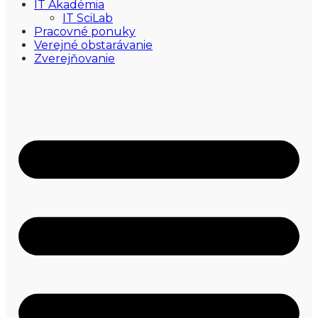
IT Akadémia
IT SciLab
Pracovné ponuky
Verejné obstarávanie
Zverejňovanie