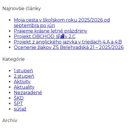
Najnovšie články
Moja cesta v školskom roku 2025/2026 od
septembra po jún
Prajeme krásne letné prázdniny
Projekt OBCHOD 🛒🏬v 2.C
Projekt z anglického jazyka v triedach 4.A a 4.B
Ocenenie žiakov ZŠ Belehradská 21 – 2025/2026
Kategórie
1.stupeň
2.stupeň
Aktivity
Aktuality
Nezaradené
ŠKD
ŠPT
súťaž
Archív