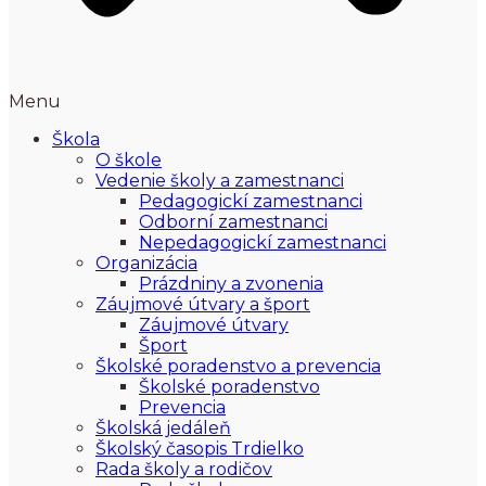
Menu
Škola
O škole
Vedenie školy a zamestnanci
Pedagogickí zamestnanci
Odborní zamestnanci
Nepedagogickí zamestnanci
Organizácia
Prázdniny a zvonenia
Záujmové útvary a šport
Záujmové útvary
Šport
Školské poradenstvo a prevencia
Školské poradenstvo
Prevencia
Školská jedáleň
Školský časopis Trdielko
Rada školy a rodičov