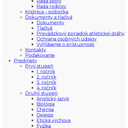
Rada školy
Rada rodičov
Knižnica – pobočka
Dokumenty a tlačivá
Dokumenty
Tlačivá
Prevádzkový poriadok atletickej dráhy
Ochrana osobných údajov
Vyhlásenie o prístupnosti
Kontakty
Poďakovanie
Predmety
Prvý stupeň
1. ročník
2. ročník
3. ročník
4. ročník
Druhý stupeň
Anglický jazyk
Biológia
Chémia
Dejepis
Etická výchova
Fyzika