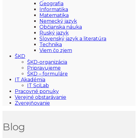
Geografia
Informatika
Matematika
Nemecký jazyk
Občianska náuka
Ruský jazyk
Slovenský jazyk a literatúra
Technika
Viem čo zjem
ŠKD
ŠKD-organizácia
Pripravujeme
ŠKD – formuláre
IT Akadémia
IT SciLab
Pracovné ponuky
Verejné obstarávanie
Zverejňovanie
Blog