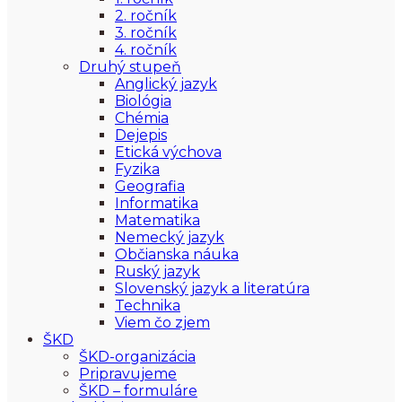
2. ročník
3. ročník
4. ročník
Druhý stupeň
Anglický jazyk
Biológia
Chémia
Dejepis
Etická výchova
Fyzika
Geografia
Informatika
Matematika
Nemecký jazyk
Občianska náuka
Ruský jazyk
Slovenský jazyk a literatúra
Technika
Viem čo zjem
ŠKD
ŠKD-organizácia
Pripravujeme
ŠKD – formuláre