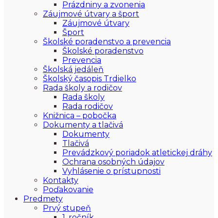
Prázdniny a zvonenia
Záujmové útvary a šport
Záujmové útvary
Šport
Školské poradenstvo a prevencia
Školské poradenstvo
Prevencia
Školská jedáleň
Školský časopis Trdielko
Rada školy a rodičov
Rada školy
Rada rodičov
Knižnica – pobočka
Dokumenty a tlačivá
Dokumenty
Tlačivá
Prevádzkový poriadok atletickej dráhy
Ochrana osobných údajov
Vyhlásenie o prístupnosti
Kontakty
Poďakovanie
Predmety
Prvý stupeň
1. ročník