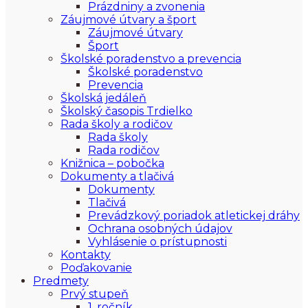
Prázdniny a zvonenia
Záujmové útvary a šport
Záujmové útvary
Šport
Školské poradenstvo a prevencia
Školské poradenstvo
Prevencia
Školská jedáleň
Školský časopis Trdielko
Rada školy a rodičov
Rada školy
Rada rodičov
Knižnica – pobočka
Dokumenty a tlačivá
Dokumenty
Tlačivá
Prevádzkový poriadok atletickej dráhy
Ochrana osobných údajov
Vyhlásenie o prístupnosti
Kontakty
Poďakovanie
Predmety
Prvý stupeň
1. ročník