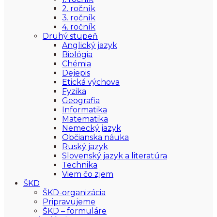
2. ročník
3. ročník
4. ročník
Druhý stupeň
Anglický jazyk
Biológia
Chémia
Dejepis
Etická výchova
Fyzika
Geografia
Informatika
Matematika
Nemecký jazyk
Občianska náuka
Ruský jazyk
Slovenský jazyk a literatúra
Technika
Viem čo zjem
ŠKD
ŠKD-organizácia
Pripravujeme
ŠKD – formuláre