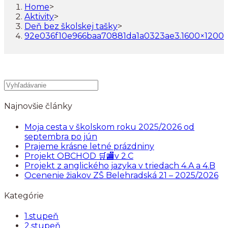
Home
>
Aktivity
>
Deň bez školskej tašky
>
92e036f10e966baa70881da1a0323ae3.1600×1200
Najnovšie články
Moja cesta v školskom roku 2025/2026 od
septembra po jún
Prajeme krásne letné prázdniny
Projekt OBCHOD 🛒🏬v 2.C
Projekt z anglického jazyka v triedach 4.A a 4.B
Ocenenie žiakov ZŠ Belehradská 21 – 2025/2026
Kategórie
1.stupeň
2.stupeň