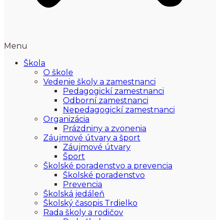
Menu
Škola
O škole
Vedenie školy a zamestnanci
Pedagogickí zamestnanci
Odborní zamestnanci
Nepedagogickí zamestnanci
Organizácia
Prázdniny a zvonenia
Záujmové útvary a šport
Záujmové útvary
Šport
Školské poradenstvo a prevencia
Školské poradenstvo
Prevencia
Školská jedáleň
Školský časopis Trdielko
Rada školy a rodičov