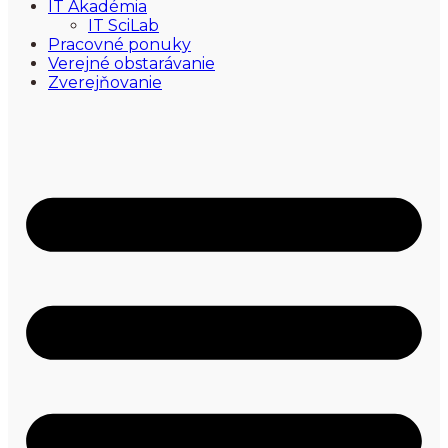
IT Akadémia
IT SciLab
Pracovné ponuky
Verejné obstarávanie
Zverejňovanie