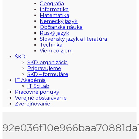
Geografia
Informatika
Matematika
Nemecký jazyk
Občianska náuka
Ruský jazyk
Slovenský jazyk a literatúra
Technika
Viem čo zjem
ŠKD
ŠKD-organizácia
Pripravujeme
ŠKD – formuláre
IT Akadémia
IT SciLab
Pracovné ponuky
Verejné obstarávanie
Zverejňovanie
92e036f10e966baa70881da