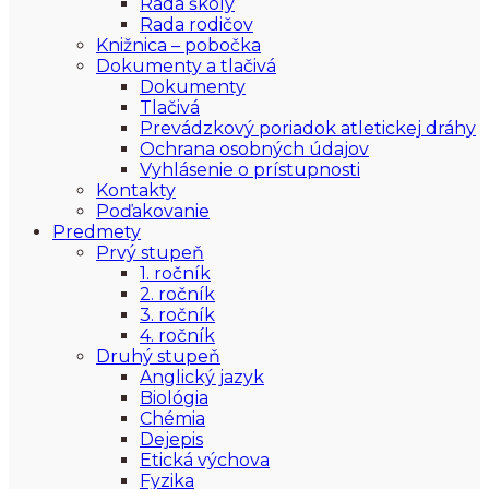
Rada školy
Rada rodičov
Knižnica – pobočka
Dokumenty a tlačivá
Dokumenty
Tlačivá
Prevádzkový poriadok atletickej dráhy
Ochrana osobných údajov
Vyhlásenie o prístupnosti
Kontakty
Poďakovanie
Predmety
Prvý stupeň
1. ročník
2. ročník
3. ročník
4. ročník
Druhý stupeň
Anglický jazyk
Biológia
Chémia
Dejepis
Etická výchova
Fyzika