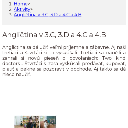
Home
>
Aktivity
>
Angličtina v 3.C, 3.D a 4.C a 4.B
Angličtina v 3.C, 3.D a 4.C a 4.B
Angličtina sa dá učiť veľmi príjemne a zábavne. Aj naši
tretiaci a štvrtáci si to vyskúšali. Tretiaci sa naučili a
zahrali si novú pieseň o povolaniach: Two kind
doctors… Štvrtáci si zasa vyskúšali predávať, kupovať,
platiť a pekne sa pozdraviť v obchode. Aj takto sa dá
niečo naučiť.