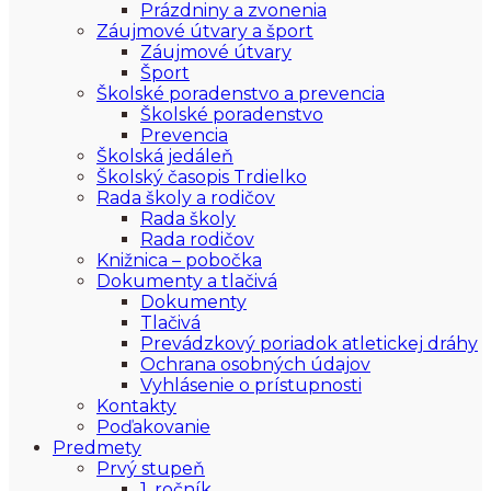
Prázdniny a zvonenia
Záujmové útvary a šport
Záujmové útvary
Šport
Školské poradenstvo a prevencia
Školské poradenstvo
Prevencia
Školská jedáleň
Školský časopis Trdielko
Rada školy a rodičov
Rada školy
Rada rodičov
Knižnica – pobočka
Dokumenty a tlačivá
Dokumenty
Tlačivá
Prevádzkový poriadok atletickej dráhy
Ochrana osobných údajov
Vyhlásenie o prístupnosti
Kontakty
Poďakovanie
Predmety
Prvý stupeň
1. ročník