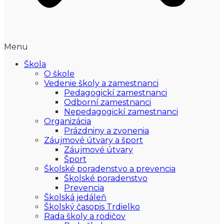
Menu
Škola
O škole
Vedenie školy a zamestnanci
Pedagogickí zamestnanci
Odborní zamestnanci
Nepedagogickí zamestnanci
Organizácia
Prázdniny a zvonenia
Záujmové útvary a šport
Záujmové útvary
Šport
Školské poradenstvo a prevencia
Školské poradenstvo
Prevencia
Školská jedáleň
Školský časopis Trdielko
Rada školy a rodičov