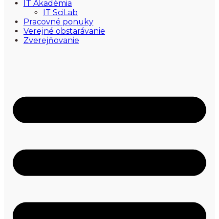
IT Akadémia
IT SciLab
Pracovné ponuky
Verejné obstarávanie
Zverejňovanie