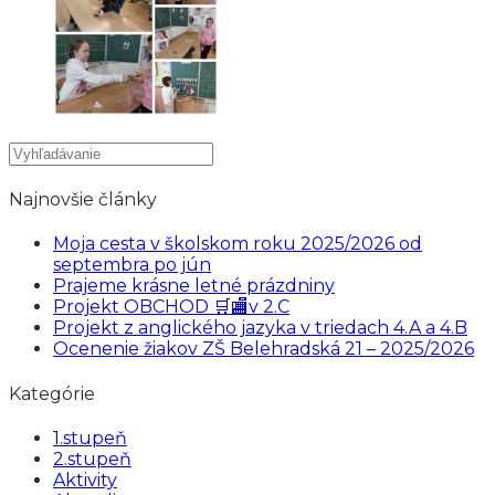
Najnovšie články
Moja cesta v školskom roku 2025/2026 od
septembra po jún
Prajeme krásne letné prázdniny
Projekt OBCHOD 🛒🏬v 2.C
Projekt z anglického jazyka v triedach 4.A a 4.B
Ocenenie žiakov ZŠ Belehradská 21 – 2025/2026
Kategórie
1.stupeň
2.stupeň
Aktivity