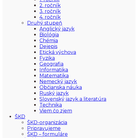
2. ročník
3. ročník
4. ročník
Druhý stupeň
Anglický jazyk
Biológia
Chémia
Dejepis
Etická výchova
Fyzika
Geografia
Informatika
Matematika
Nemecký jazyk
Občianska náuka
Ruský jazyk
Slovenský jazyk a literatúra
Technika
Viem čo zjem
ŠKD
ŠKD-organizácia
Pripravujeme
ŠKD – formuláre