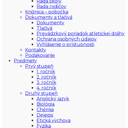
Rada školy
Rada rodičov
Knižnica – pobočka
Dokumenty a tlačivá
Dokumenty
Tlačivá
Prevádzkový poriadok atletickej dráhy
Ochrana osobných údajov
Vyhlásenie o prístupnosti
Kontakty
Poďakovanie
Predmety
Prvý stupeň
1. ročník
2. ročník
3. ročník
4. ročník
Druhý stupeň
Anglický jazyk
Biológia
Chémia
Dejepis
Etická výchova
Fyzika