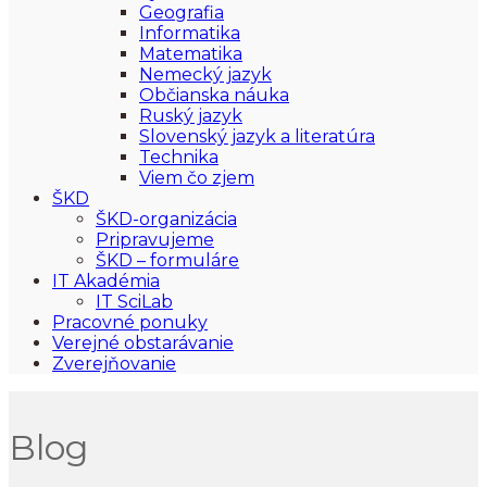
Geografia
Informatika
Matematika
Nemecký jazyk
Občianska náuka
Ruský jazyk
Slovenský jazyk a literatúra
Technika
Viem čo zjem
ŠKD
ŠKD-organizácia
Pripravujeme
ŠKD – formuláre
IT Akadémia
IT SciLab
Pracovné ponuky
Verejné obstarávanie
Zverejňovanie
Blog