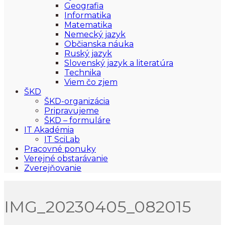
Geografia
Informatika
Matematika
Nemecký jazyk
Občianska náuka
Ruský jazyk
Slovenský jazyk a literatúra
Technika
Viem čo zjem
ŠKD
ŠKD-organizácia
Pripravujeme
ŠKD – formuláre
IT Akadémia
IT SciLab
Pracovné ponuky
Verejné obstarávanie
Zverejňovanie
IMG_20230405_082015