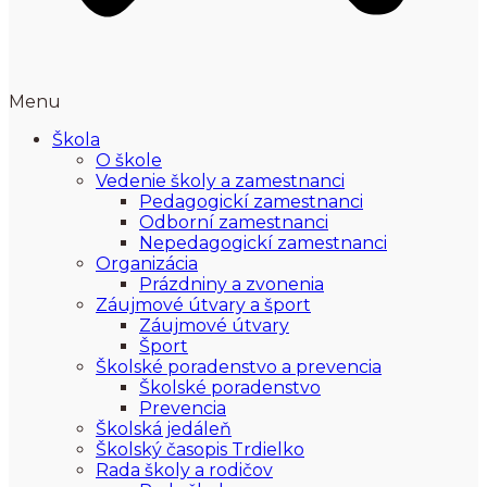
Menu
Škola
O škole
Vedenie školy a zamestnanci
Pedagogickí zamestnanci
Odborní zamestnanci
Nepedagogickí zamestnanci
Organizácia
Prázdniny a zvonenia
Záujmové útvary a šport
Záujmové útvary
Šport
Školské poradenstvo a prevencia
Školské poradenstvo
Prevencia
Školská jedáleň
Školský časopis Trdielko
Rada školy a rodičov