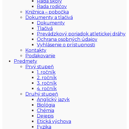
Rada školy
Rada rodičov
Knižnica – pobočka
Dokumenty a tlačivá
Dokumenty
Tlačivá
Prevádzkový poriadok atletickej dráhy
Ochrana osobných údajov
Vyhlásenie o prístupnosti
Kontakty
Poďakovanie
Predmety
Prvý stupeň
1. ročník
2. ročník
3. ročník
4. ročník
Druhý stupeň
Anglický jazyk
Biológia
Chémia
Dejepis
Etická výchova
Fyzika