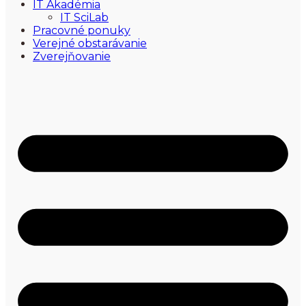
IT Akadémia
IT SciLab
Pracovné ponuky
Verejné obstarávanie
Zverejňovanie