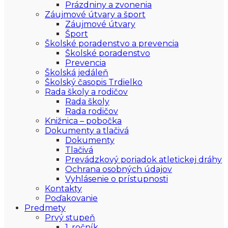
Prázdniny a zvonenia
Záujmové útvary a šport
Záujmové útvary
Šport
Školské poradenstvo a prevencia
Školské poradenstvo
Prevencia
Školská jedáleň
Školský časopis Trdielko
Rada školy a rodičov
Rada školy
Rada rodičov
Knižnica – pobočka
Dokumenty a tlačivá
Dokumenty
Tlačivá
Prevádzkový poriadok atletickej dráhy
Ochrana osobných údajov
Vyhlásenie o prístupnosti
Kontakty
Poďakovanie
Predmety
Prvý stupeň
1. ročník