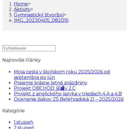
Home
>
Aktivity
>
Gymnastický štvorboj
>
IMG_20230405_082015
Najnovšie články
Moja cesta v školskom roku 2025/2026 od
septembra po jún
Prajeme krásne letné prázdniny
Projekt OBCHOD 🛒🏬v 2.C
Projekt z anglického jazyka v triedach 4.A a 4.B
Ocenenie žiakov ZŠ Belehradská 21 – 2025/2026
Kategórie
1.stupeň
2.stupeň