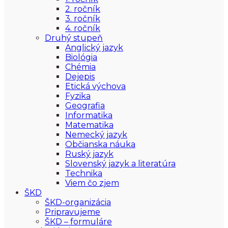
2. ročník
3. ročník
4. ročník
Druhý stupeň
Anglický jazyk
Biológia
Chémia
Dejepis
Etická výchova
Fyzika
Geografia
Informatika
Matematika
Nemecký jazyk
Občianska náuka
Ruský jazyk
Slovenský jazyk a literatúra
Technika
Viem čo zjem
ŠKD
ŠKD-organizácia
Pripravujeme
ŠKD – formuláre