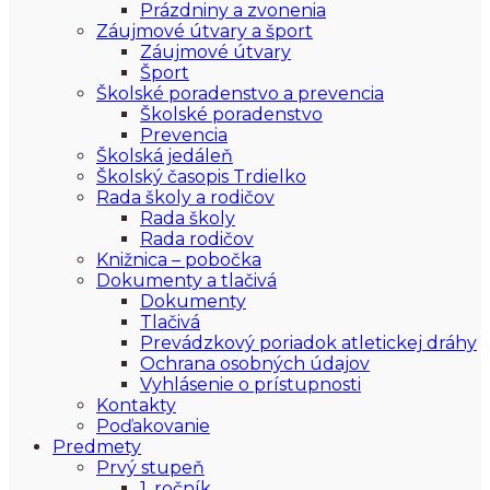
Prázdniny a zvonenia
Záujmové útvary a šport
Záujmové útvary
Šport
Školské poradenstvo a prevencia
Školské poradenstvo
Prevencia
Školská jedáleň
Školský časopis Trdielko
Rada školy a rodičov
Rada školy
Rada rodičov
Knižnica – pobočka
Dokumenty a tlačivá
Dokumenty
Tlačivá
Prevádzkový poriadok atletickej dráhy
Ochrana osobných údajov
Vyhlásenie o prístupnosti
Kontakty
Poďakovanie
Predmety
Prvý stupeň
1. ročník