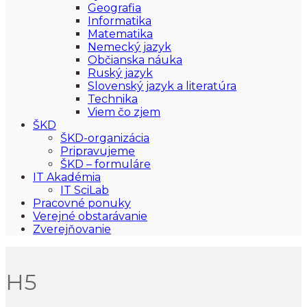
Geografia
Informatika
Matematika
Nemecký jazyk
Občianska náuka
Ruský jazyk
Slovenský jazyk a literatúra
Technika
Viem čo zjem
ŠKD
ŠKD-organizácia
Pripravujeme
ŠKD – formuláre
IT Akadémia
IT SciLab
Pracovné ponuky
Verejné obstarávanie
Zverejňovanie
H5