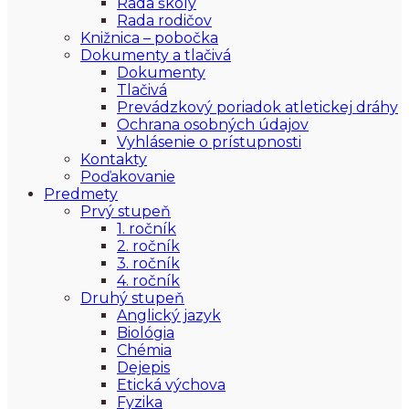
Rada školy
Rada rodičov
Knižnica – pobočka
Dokumenty a tlačivá
Dokumenty
Tlačivá
Prevádzkový poriadok atletickej dráhy
Ochrana osobných údajov
Vyhlásenie o prístupnosti
Kontakty
Poďakovanie
Predmety
Prvý stupeň
1. ročník
2. ročník
3. ročník
4. ročník
Druhý stupeň
Anglický jazyk
Biológia
Chémia
Dejepis
Etická výchova
Fyzika