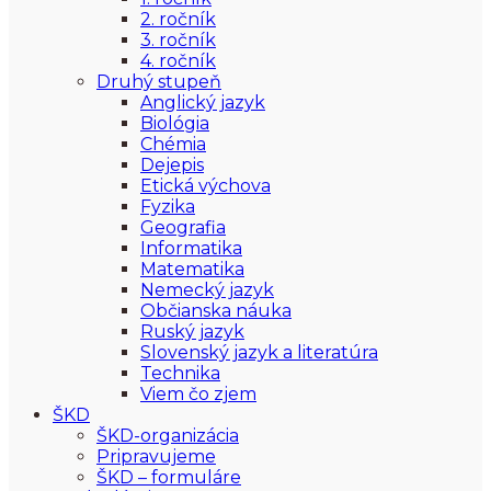
2. ročník
3. ročník
4. ročník
Druhý stupeň
Anglický jazyk
Biológia
Chémia
Dejepis
Etická výchova
Fyzika
Geografia
Informatika
Matematika
Nemecký jazyk
Občianska náuka
Ruský jazyk
Slovenský jazyk a literatúra
Technika
Viem čo zjem
ŠKD
ŠKD-organizácia
Pripravujeme
ŠKD – formuláre