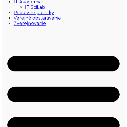
IT Akadémia
IT SciLab
Pracovné ponuky
Verejné obstarávanie
Zverejňovanie