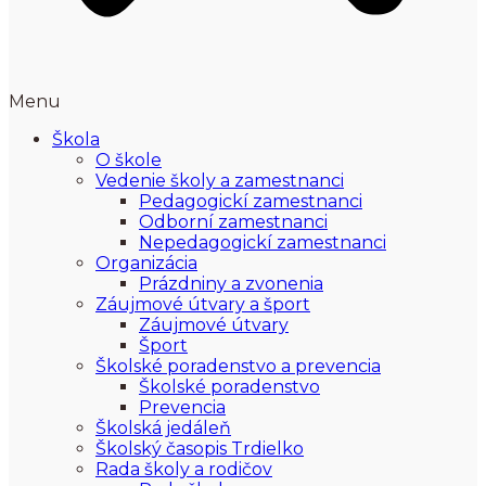
Menu
Škola
O škole
Vedenie školy a zamestnanci
Pedagogickí zamestnanci
Odborní zamestnanci
Nepedagogickí zamestnanci
Organizácia
Prázdniny a zvonenia
Záujmové útvary a šport
Záujmové útvary
Šport
Školské poradenstvo a prevencia
Školské poradenstvo
Prevencia
Školská jedáleň
Školský časopis Trdielko
Rada školy a rodičov