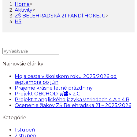
Home
>
Aktivity
>
ZŠ BELEHRADSKÁ 21 FANDÍ HOKEJU
>
H5
Najnovšie články
Moja cesta v školskom roku 2025/2026 od
septembra po jún
Prajeme krásne letné prázdniny
Projekt OBCHOD 🛒🏬v 2.C
Projekt z anglického jazyka v triedach 4.A a 4.B
Ocenenie žiakov ZŠ Belehradská 21 – 2025/2026
Kategórie
1.stupeň
2.stupeň