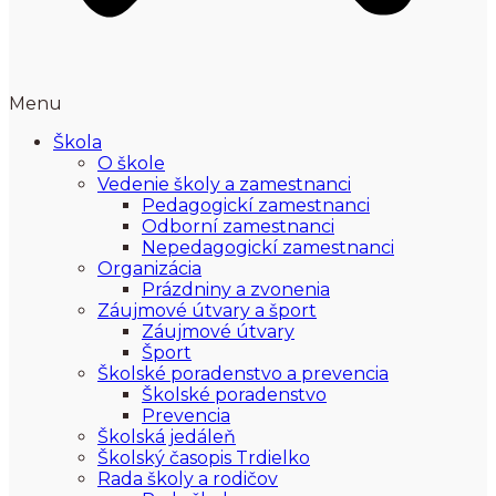
Menu
Škola
O škole
Vedenie školy a zamestnanci
Pedagogickí zamestnanci
Odborní zamestnanci
Nepedagogickí zamestnanci
Organizácia
Prázdniny a zvonenia
Záujmové útvary a šport
Záujmové útvary
Šport
Školské poradenstvo a prevencia
Školské poradenstvo
Prevencia
Školská jedáleň
Školský časopis Trdielko
Rada školy a rodičov