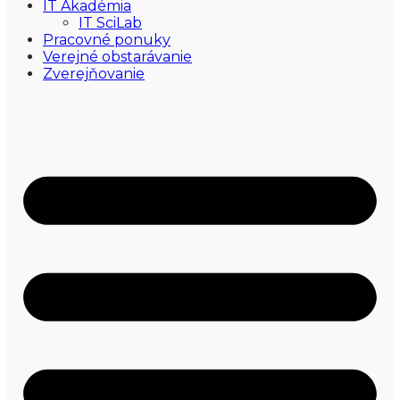
IT Akadémia
IT SciLab
Pracovné ponuky
Verejné obstarávanie
Zverejňovanie