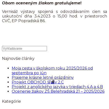
Obom oceneným žiakom gratulujeme
!
Vernisáž výstavy spojená s odovzdávaním cien sa
uskutoční dňa 3.4.2023 o 15,00 hod. v priestoroch
CVČ, EP Popradská 86.
Najnovšie články
Moja cesta v školskom roku 2025/2026 od
septembra po jún
Prajeme krásne letné prázdniny
Projekt OBCHOD 🛒🏬v 2.C
Projekt z anglického jazyka v triedach 4.A a 4.B
Ocenenie žiakov ZŠ Belehradská 21 – 2025/2026
Kategórie