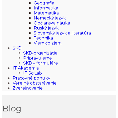
Geografia
Informatika
Matematika
Nemecký jazyk
Občianska náuka
Ruský jazyk
Slovenský jazyk a literatúra
Technika
Viem čo zjem
ŠKD
ŠKD-organizácia
Pripravujeme
ŠKD – formuláre
IT Akadémia
IT SciLab
Pracovné ponuky
Verejné obstarávanie
Zverejňovanie
Blog