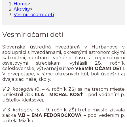
Home
>
Aktivity
>
Vesmír očami detí
Vesmír očami detí
Slovenská ústredná hvezdáreň v Hurbanove v
spolupráci s hvezdárňami, okresnými astronomickými
kabinetmi, centrami voľného času a regionálnymi
osvetovými strediskami vyhlásili 28. ročník
celoslovenskej výtvarnej súťaže
VESMÍR OČAMI DETÍ
.
V prvej etape, v rámci okresných kôl, boli úspešní aj
dvaja žiaci našej školy.
V 2. kategórii
(0. – 4. ročník ZŠ) sa na treťom mieste
umiestnil žiak
III.A
–
MICHAL KOSŤ
– pod vedením p.
učiteľky Kleitsovej.
V 3. kategórii
(5. – 9. ročník ZŠ) tretie miesto získala
žiačka
V.B
–
EMA FEDOROČKOVÁ
– pod vedením p.
učiteľa Mizíka.