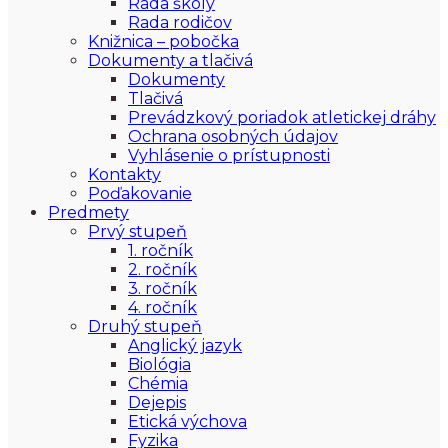
Rada školy
Rada rodičov
Knižnica – pobočka
Dokumenty a tlačivá
Dokumenty
Tlačivá
Prevádzkový poriadok atletickej dráhy
Ochrana osobných údajov
Vyhlásenie o prístupnosti
Kontakty
Poďakovanie
Predmety
Prvý stupeň
1. ročník
2. ročník
3. ročník
4. ročník
Druhý stupeň
Anglický jazyk
Biológia
Chémia
Dejepis
Etická výchova
Fyzika