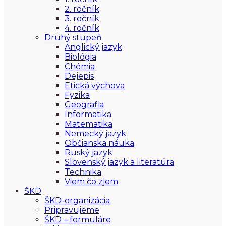
2. ročník
3. ročník
4. ročník
Druhý stupeň
Anglický jazyk
Biológia
Chémia
Dejepis
Etická výchova
Fyzika
Geografia
Informatika
Matematika
Nemecký jazyk
Občianska náuka
Ruský jazyk
Slovenský jazyk a literatúra
Technika
Viem čo zjem
ŠKD
ŠKD-organizácia
Pripravujeme
ŠKD – formuláre