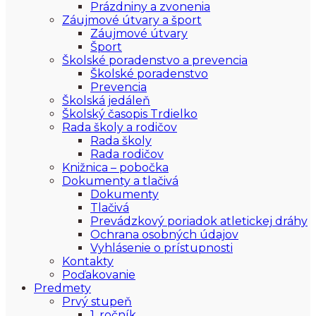
Prázdniny a zvonenia
Záujmové útvary a šport
Záujmové útvary
Šport
Školské poradenstvo a prevencia
Školské poradenstvo
Prevencia
Školská jedáleň
Školský časopis Trdielko
Rada školy a rodičov
Rada školy
Rada rodičov
Knižnica – pobočka
Dokumenty a tlačivá
Dokumenty
Tlačivá
Prevádzkový poriadok atletickej dráhy
Ochrana osobných údajov
Vyhlásenie o prístupnosti
Kontakty
Poďakovanie
Predmety
Prvý stupeň
1. ročník