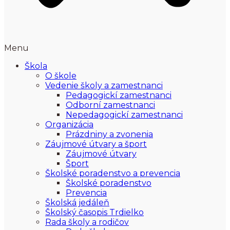
Menu
Škola
O škole
Vedenie školy a zamestnanci
Pedagogickí zamestnanci
Odborní zamestnanci
Nepedagogickí zamestnanci
Organizácia
Prázdniny a zvonenia
Záujmové útvary a šport
Záujmové útvary
Šport
Školské poradenstvo a prevencia
Školské poradenstvo
Prevencia
Školská jedáleň
Školský časopis Trdielko
Rada školy a rodičov