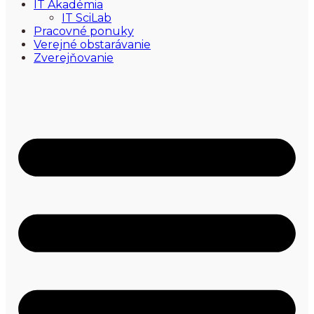
IT Akadémia
IT SciLab
Pracovné ponuky
Verejné obstarávanie
Zverejňovanie