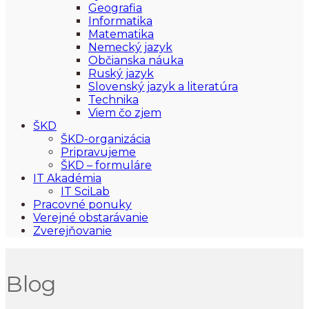
Geografia
Informatika
Matematika
Nemecký jazyk
Občianska náuka
Ruský jazyk
Slovenský jazyk a literatúra
Technika
Viem čo zjem
ŠKD
ŠKD-organizácia
Pripravujeme
ŠKD – formuláre
IT Akadémia
IT SciLab
Pracovné ponuky
Verejné obstarávanie
Zverejňovanie
Blog