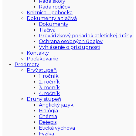
Rada školy
Rada rodičov
Knižnica – pobočka
Dokumenty a tlačivá
Dokumenty
Tlačivá
Prevádzkový poriadok atletickej dráhy
Ochrana osobných údajov
Vyhlásenie o prístupnosti
Kontakty
Poďakovanie
Predmety
Prvý stupeň
1. ročník
2. ročník
3. ročník
4. ročník
Druhý stupeň
Anglický jazyk
Biológia
Chémia
Dejepis
Etická výchova
Fyzika