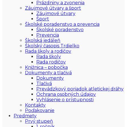
Prázdniny a zvonenia
Záujmové útvary a šport
Záujmové útvary
Šport
Školské poradenstvo a prevencia
Školské poradenstvo
Prevencia
Školská jedáleň
Školský časopis Trdielko
Rada školy a rodičov
Rada školy
Rada rodičov
Knižnica – pobočka
Dokumenty a tlačivá
Dokumenty
Tlačivá
Prevádzkový poriadok atletickej dráhy
Ochrana osobných údajov
Vyhlásenie o prístupnosti
Kontakty
Poďakovanie
Predmety
Prvý stupeň
1. ročník