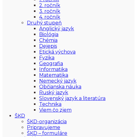
2. ročník
3. ročník
4. ročník
Druhý stupeň
Anglický jazyk
Biológia
Chémia
Dejepis
Etická výchova
Fyzika
Geografia
Informatika
Matematika
Nemecký jazyk
Občianska náuka
Ruský jazyk
Slovenský jazyk a literatúra
Technika
Viem čo zjem
ŠKD
ŠKD-organizácia
Pripravujeme
ŠKD – formuláre