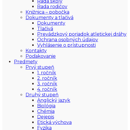
Rada školy
Rada rodičov
Knižnica – pobočka
Dokumenty a tlačivá
Dokumenty
Tlačivá
Prevádzkový poriadok atletickej dráhy
Ochrana osobných údajov
Vyhlásenie o prístupnosti
Kontakty
Poďakovanie
Predmety
Prvý stupeň
1. ročník
2. ročník
3. ročník
4. ročník
Druhý stupeň
Anglický jazyk
Biológia
Chémia
Dejepis
Etická výchova
Fyzika