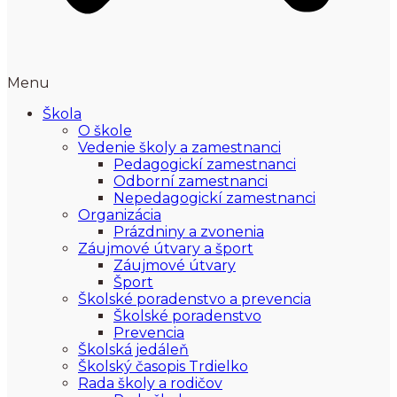
Menu
Škola
O škole
Vedenie školy a zamestnanci
Pedagogickí zamestnanci
Odborní zamestnanci
Nepedagogickí zamestnanci
Organizácia
Prázdniny a zvonenia
Záujmové útvary a šport
Záujmové útvary
Šport
Školské poradenstvo a prevencia
Školské poradenstvo
Prevencia
Školská jedáleň
Školský časopis Trdielko
Rada školy a rodičov