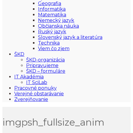
Geografia
Informatika
Matematika
Nemecký jazyk
Občianska náuka
Ruský jazyk
Slovenský jazyk a literatúra
Technika
Viem čo zjem
ŠKD
ŠKD-organizácia
Pripravujeme
ŠKD – formuláre
IT Akadémia
IT SciLab
Pracovné ponuky
Verejné obstarávanie
Zverejňovanie
imgpsh_fullsize_anim