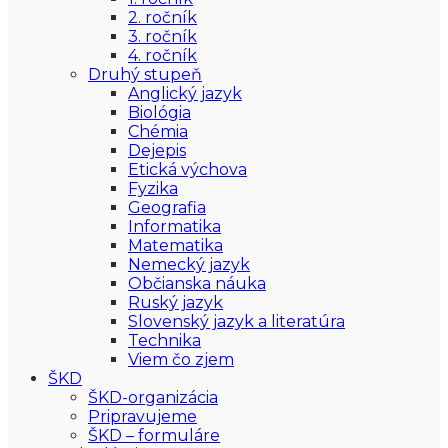
2. ročník
3. ročník
4. ročník
Druhý stupeň
Anglický jazyk
Biológia
Chémia
Dejepis
Etická výchova
Fyzika
Geografia
Informatika
Matematika
Nemecký jazyk
Občianska náuka
Ruský jazyk
Slovenský jazyk a literatúra
Technika
Viem čo zjem
ŠKD
ŠKD-organizácia
Pripravujeme
ŠKD – formuláre