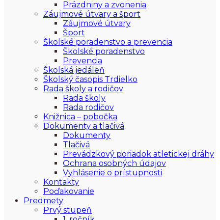
Prázdniny a zvonenia
Záujmové útvary a šport
Záujmové útvary
Šport
Školské poradenstvo a prevencia
Školské poradenstvo
Prevencia
Školská jedáleň
Školský časopis Trdielko
Rada školy a rodičov
Rada školy
Rada rodičov
Knižnica – pobočka
Dokumenty a tlačivá
Dokumenty
Tlačivá
Prevádzkový poriadok atletickej dráhy
Ochrana osobných údajov
Vyhlásenie o prístupnosti
Kontakty
Poďakovanie
Predmety
Prvý stupeň
1. ročník