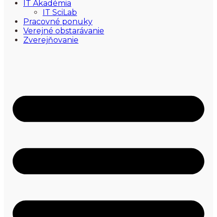
IT Akadémia
IT SciLab
Pracovné ponuky
Verejné obstarávanie
Zverejňovanie