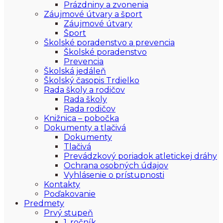
Prázdniny a zvonenia
Záujmové útvary a šport
Záujmové útvary
Šport
Školské poradenstvo a prevencia
Školské poradenstvo
Prevencia
Školská jedáleň
Školský časopis Trdielko
Rada školy a rodičov
Rada školy
Rada rodičov
Knižnica – pobočka
Dokumenty a tlačivá
Dokumenty
Tlačivá
Prevádzkový poriadok atletickej dráhy
Ochrana osobných údajov
Vyhlásenie o prístupnosti
Kontakty
Poďakovanie
Predmety
Prvý stupeň
1. ročník