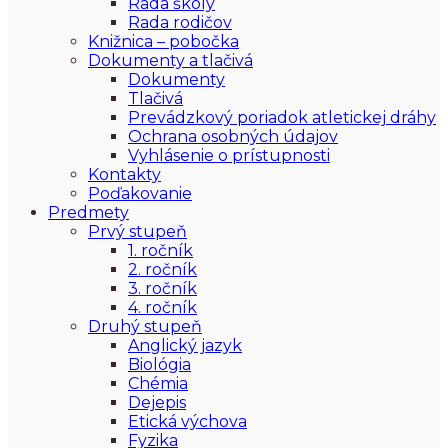
Rada školy
Rada rodičov
Knižnica – pobočka
Dokumenty a tlačivá
Dokumenty
Tlačivá
Prevádzkový poriadok atletickej dráhy
Ochrana osobných údajov
Vyhlásenie o prístupnosti
Kontakty
Poďakovanie
Predmety
Prvý stupeň
1. ročník
2. ročník
3. ročník
4. ročník
Druhý stupeň
Anglický jazyk
Biológia
Chémia
Dejepis
Etická výchova
Fyzika