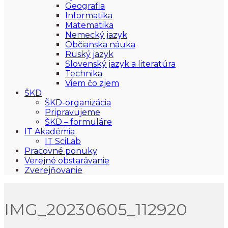
Geografia
Informatika
Matematika
Nemecký jazyk
Občianska náuka
Ruský jazyk
Slovenský jazyk a literatúra
Technika
Viem čo zjem
ŠKD
ŠKD-organizácia
Pripravujeme
ŠKD – formuláre
IT Akadémia
IT SciLab
Pracovné ponuky
Verejné obstarávanie
Zverejňovanie
IMG_20230605_112920