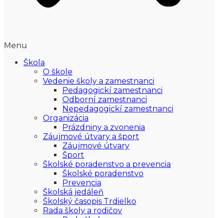
Menu
Škola
O škole
Vedenie školy a zamestnanci
Pedagogickí zamestnanci
Odborní zamestnanci
Nepedagogickí zamestnanci
Organizácia
Prázdniny a zvonenia
Záujmové útvary a šport
Záujmové útvary
Šport
Školské poradenstvo a prevencia
Školské poradenstvo
Prevencia
Školská jedáleň
Školský časopis Trdielko
Rada školy a rodičov