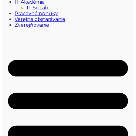
IT Akadémia
IT SciLab
Pracovné ponuky
Verejné obstarávanie
Zverejňovanie