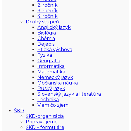
2. ročník
3. ročník
4. ročník
Druhý stupeň
Anglický jazyk
Biológia
Chémia
Dejepis
Etická výchova
Fyzika
Geografia
Informatika
Matematika
Nemecký jazyk
Občianska náuka
Ruský jazyk
Slovenský jazyk a literatúra
Technika
Viem čo zjem
ŠKD
ŠKD-organizácia
Pripravujeme
ŠKD – formuláre