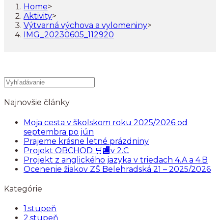
Home
>
Aktivity
>
Výtvarná výchova a vylomeniny
>
IMG_20230605_112920
Najnovšie články
Moja cesta v školskom roku 2025/2026 od
septembra po jún
Prajeme krásne letné prázdniny
Projekt OBCHOD 🛒🏬v 2.C
Projekt z anglického jazyka v triedach 4.A a 4.B
Ocenenie žiakov ZŠ Belehradská 21 – 2025/2026
Kategórie
1.stupeň
2.stupeň