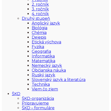
2. ročník
3. ročník
4. ročník
Druhý stupeň
Anglický jazyk
Biológia
Chémia
Dejepis
Etická výchova
Fyzika
Geografia
Informatika
Matematika
Nemecký jazyk
Občianska náuka
Ruský jazyk
Slovenský jazyk a literatúra
Technika
Viem čo zjem
ŠKD
ŠKD-organizácia
Pripravujeme
ŠKD – formuláre