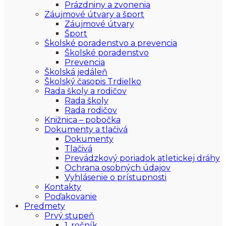
Prázdniny a zvonenia
Záujmové útvary a šport
Záujmové útvary
Šport
Školské poradenstvo a prevencia
Školské poradenstvo
Prevencia
Školská jedáleň
Školský časopis Trdielko
Rada školy a rodičov
Rada školy
Rada rodičov
Knižnica – pobočka
Dokumenty a tlačivá
Dokumenty
Tlačivá
Prevádzkový poriadok atletickej dráhy
Ochrana osobných údajov
Vyhlásenie o prístupnosti
Kontakty
Poďakovanie
Predmety
Prvý stupeň
1. ročník