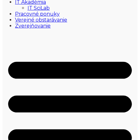
IT Akadémia
IT SciLab
Pracovné ponuky
Verejné obstarávanie
Zverejňovanie