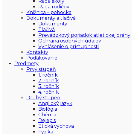
Rada školy
Rada rodičov
Knižnica – pobočka
Dokumenty a tlačivá
Dokumenty
Tlačivá
Prevádzkový poriadok atletickej dráhy
Ochrana osobných údajov
Vyhlásenie o prístupnosti
Kontakty
Poďakovanie
Predmety
Prvý stupeň
1. ročník
2. ročník
3. ročník
4. ročník
Druhý stupeň
Anglický jazyk
Biológia
Chémia
Dejepis
Etická výchova
Fyzika