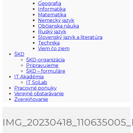
Geografia
Informatika
Matematika
Nemecký jazyk
Občianska náuka
Ruský jazyk
Slovenský jazyk a literatúra
Technika
Viem čo zjem
ŠKD
ŠKD-organizácia
Pripravujeme
ŠKD – formuláre
IT Akadémia
IT SciLab
Pracovné ponuky
Verejné obstarávanie
Zverejňovanie
IMG_20230418_110635005