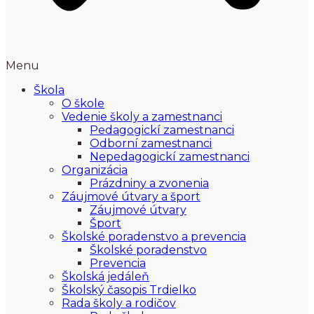
Menu
Škola
O škole
Vedenie školy a zamestnanci
Pedagogickí zamestnanci
Odborní zamestnanci
Nepedagogickí zamestnanci
Organizácia
Prázdniny a zvonenia
Záujmové útvary a šport
Záujmové útvary
Šport
Školské poradenstvo a prevencia
Školské poradenstvo
Prevencia
Školská jedáleň
Školský časopis Trdielko
Rada školy a rodičov