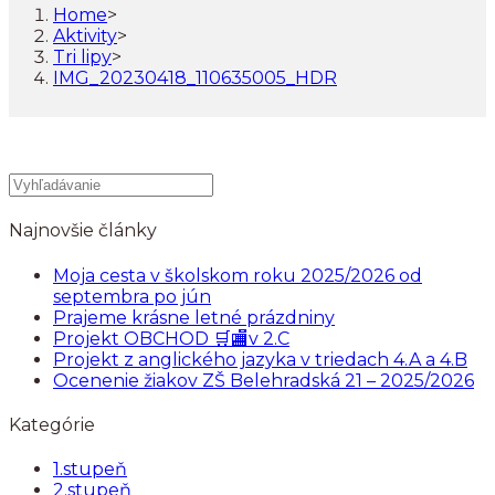
Home
>
Aktivity
>
Tri lipy
>
IMG_20230418_110635005_HDR
Najnovšie články
Moja cesta v školskom roku 2025/2026 od
septembra po jún
Prajeme krásne letné prázdniny
Projekt OBCHOD 🛒🏬v 2.C
Projekt z anglického jazyka v triedach 4.A a 4.B
Ocenenie žiakov ZŠ Belehradská 21 – 2025/2026
Kategórie
1.stupeň
2.stupeň