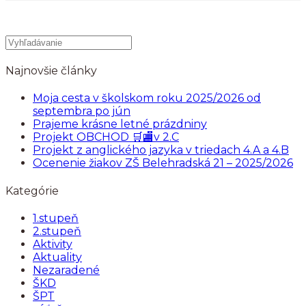
Najnovšie články
Moja cesta v školskom roku 2025/2026 od
septembra po jún
Prajeme krásne letné prázdniny
Projekt OBCHOD 🛒🏬v 2.C
Projekt z anglického jazyka v triedach 4.A a 4.B
Ocenenie žiakov ZŠ Belehradská 21 – 2025/2026
Kategórie
1.stupeň
2.stupeň
Aktivity
Aktuality
Nezaradené
ŠKD
ŠPT