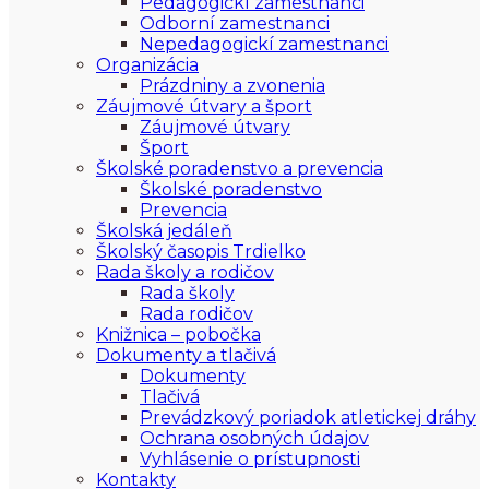
Pedagogickí zamestnanci
Odborní zamestnanci
Nepedagogickí zamestnanci
Organizácia
Prázdniny a zvonenia
Záujmové útvary a šport
Záujmové útvary
Šport
Školské poradenstvo a prevencia
Školské poradenstvo
Prevencia
Školská jedáleň
Školský časopis Trdielko
Rada školy a rodičov
Rada školy
Rada rodičov
Knižnica – pobočka
Dokumenty a tlačivá
Dokumenty
Tlačivá
Prevádzkový poriadok atletickej dráhy
Ochrana osobných údajov
Vyhlásenie o prístupnosti
Kontakty