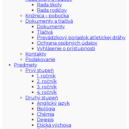
Rada školy
Rada rodičov
Knižnica – pobočka
Dokumenty a tlačivá
Dokumenty
Tlačivá
Prevádzkový poriadok atletickej dráhy
Ochrana osobných údajov
Vyhlásenie o prístupnosti
Kontakty
Poďakovanie
Predmety
Prvý stupeň
1. ročník
2. ročník
3. ročník
4. ročník
Druhý stupeň
Anglický jazyk
Biológia
Chémia
Dejepis
Etická výchova