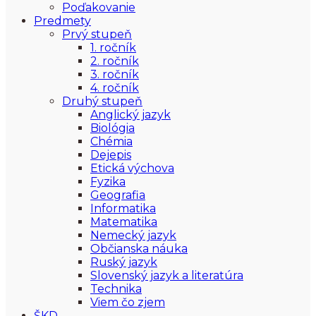
Poďakovanie
Predmety
Prvý stupeň
1. ročník
2. ročník
3. ročník
4. ročník
Druhý stupeň
Anglický jazyk
Biológia
Chémia
Dejepis
Etická výchova
Fyzika
Geografia
Informatika
Matematika
Nemecký jazyk
Občianska náuka
Ruský jazyk
Slovenský jazyk a literatúra
Technika
Viem čo zjem
ŠKD