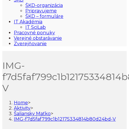
ŠKD-organizácia
Pripravujeme
ŠKD – formuláre
IT Akadémia
IT SciLab
Pracovné ponuky
Verejné obstarávanie
Zverejňovanie
IMG-
f7d5faf799c1b12175334814
V
Home
>
Aktivity
>
Šaliansky Maťko
>
IMG-f7d5faf799c1b12175334814b80d24bd-V