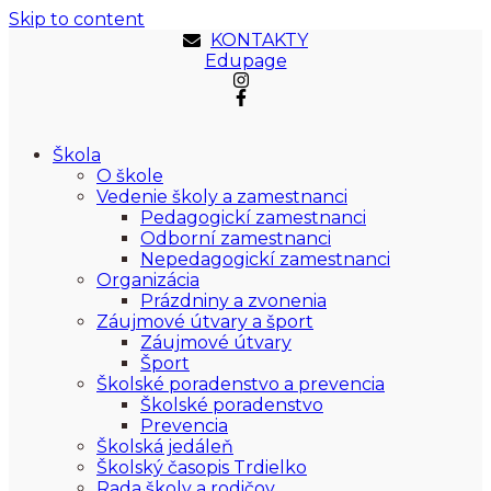
Skip to content
KONTAKTY
Edupage
Škola
O škole
Vedenie školy a zamestnanci
Pedagogickí zamestnanci
Odborní zamestnanci
Nepedagogickí zamestnanci
Organizácia
Prázdniny a zvonenia
Záujmové útvary a šport
Záujmové útvary
Šport
Školské poradenstvo a prevencia
Školské poradenstvo
Prevencia
Školská jedáleň
Školský časopis Trdielko
Rada školy a rodičov