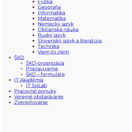
Fyzika
Geografia
Informatika
Matematika
Nemecký jazyk
Občianska náuka
Ruský jazyk
Slovenský jazyk a literatúra
Technika
Viem čo zjem
ŠKD
ŠKD-organizácia
Pripravujeme
ŠKD – formuláre
IT Akadémia
IT SciLab
Pracovné ponuky
Verejné obstarávanie
Zverejňovanie