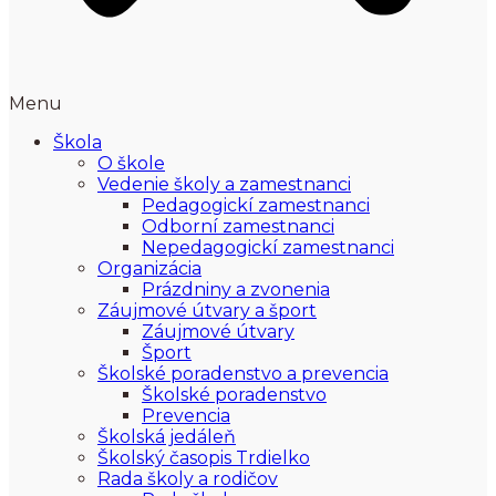
Menu
Škola
O škole
Vedenie školy a zamestnanci
Pedagogickí zamestnanci
Odborní zamestnanci
Nepedagogickí zamestnanci
Organizácia
Prázdniny a zvonenia
Záujmové útvary a šport
Záujmové útvary
Šport
Školské poradenstvo a prevencia
Školské poradenstvo
Prevencia
Školská jedáleň
Školský časopis Trdielko
Rada školy a rodičov