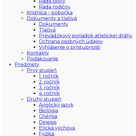
Rada školy
Rada rodičov
Knižnica – pobočka
Dokumenty a tlačivá
Dokumenty
Tlačivá
Prevádzkový poriadok atletickej dráhy
Ochrana osobných údajov
Vyhlásenie o prístupnosti
Kontakty
Poďakovanie
Predmety
Prvý stupeň
1. ročník
2. ročník
3. ročník
4. ročník
Druhý stupeň
Anglický jazyk
Biológia
Chémia
Dejepis
Etická výchova
Fyzika