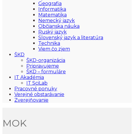
Geografia
Informatika
Matematika
Nemecký jazyk
Občianska náuka
Ruský jazyk
Slovenský jazyk a literatúra
Technika
Viem čo zjem
ŠKD
ŠKD-organizácia
Pripravujeme
ŠKD – formuláre
IT Akadémia
IT SciLab
Pracovné ponuky
Verejné obstarávanie
Zverejňovanie
MOK