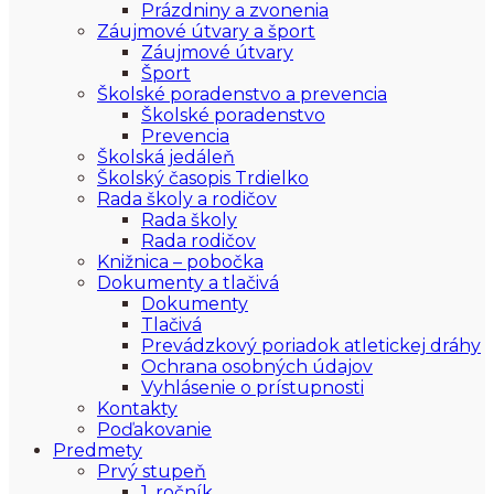
Prázdniny a zvonenia
Záujmové útvary a šport
Záujmové útvary
Šport
Školské poradenstvo a prevencia
Školské poradenstvo
Prevencia
Školská jedáleň
Školský časopis Trdielko
Rada školy a rodičov
Rada školy
Rada rodičov
Knižnica – pobočka
Dokumenty a tlačivá
Dokumenty
Tlačivá
Prevádzkový poriadok atletickej dráhy
Ochrana osobných údajov
Vyhlásenie o prístupnosti
Kontakty
Poďakovanie
Predmety
Prvý stupeň
1. ročník