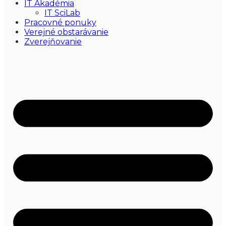
IT Akadémia
IT SciLab
Pracovné ponuky
Verejné obstarávanie
Zverejňovanie