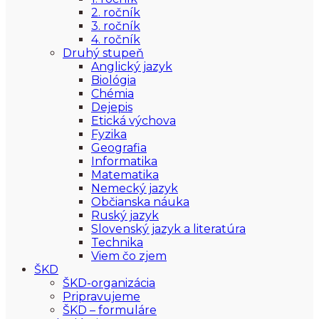
2. ročník
3. ročník
4. ročník
Druhý stupeň
Anglický jazyk
Biológia
Chémia
Dejepis
Etická výchova
Fyzika
Geografia
Informatika
Matematika
Nemecký jazyk
Občianska náuka
Ruský jazyk
Slovenský jazyk a literatúra
Technika
Viem čo zjem
ŠKD
ŠKD-organizácia
Pripravujeme
ŠKD – formuláre