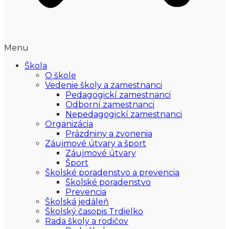
Menu
Škola
O škole
Vedenie školy a zamestnanci
Pedagogickí zamestnanci
Odborní zamestnanci
Nepedagogickí zamestnanci
Organizácia
Prázdniny a zvonenia
Záujmové útvary a šport
Záujmové útvary
Šport
Školské poradenstvo a prevencia
Školské poradenstvo
Prevencia
Školská jedáleň
Školský časopis Trdielko
Rada školy a rodičov