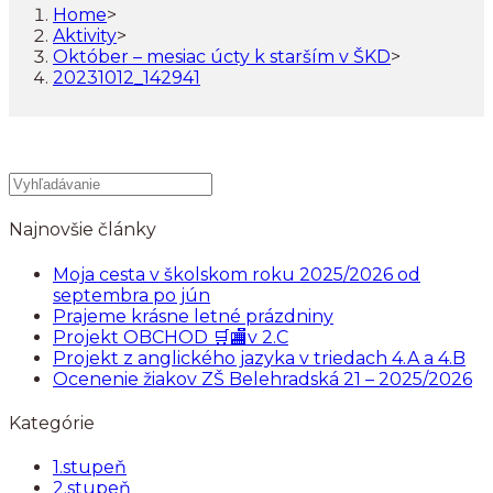
Home
>
Aktivity
>
Október – mesiac úcty k starším v ŠKD
>
20231012_142941
Najnovšie články
Moja cesta v školskom roku 2025/2026 od
septembra po jún
Prajeme krásne letné prázdniny
Projekt OBCHOD 🛒🏬v 2.C
Projekt z anglického jazyka v triedach 4.A a 4.B
Ocenenie žiakov ZŠ Belehradská 21 – 2025/2026
Kategórie
1.stupeň
2.stupeň