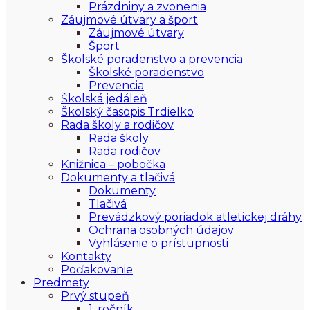
Prázdniny a zvonenia
Záujmové útvary a šport
Záujmové útvary
Šport
Školské poradenstvo a prevencia
Školské poradenstvo
Prevencia
Školská jedáleň
Školský časopis Trdielko
Rada školy a rodičov
Rada školy
Rada rodičov
Knižnica – pobočka
Dokumenty a tlačivá
Dokumenty
Tlačivá
Prevádzkový poriadok atletickej dráhy
Ochrana osobných údajov
Vyhlásenie o prístupnosti
Kontakty
Poďakovanie
Predmety
Prvý stupeň
1. ročník