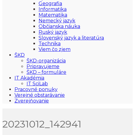
Geografia
Informatika
Matematika
Nemecký jazyk
Občianska náuka
Ruský jazyk
Slovenský jazyk a literatúra
Technika
Viem čo zjem
ŠKD
ŠKD-organizácia
Pripravujeme
ŠKD – formuláre
IT Akadémia
IT SciLab
Pracovné ponuky
Verejné obstarávanie
Zverejňovanie
20231012_142941