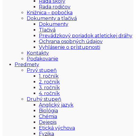
Rada školy
Rada rodičov
Knižnica – pobočka
Dokumenty a tlačivá
Dokumenty
Tlačivá
Prevádzkový poriadok atletickej dráhy
Ochrana osobných údajov
Vyhlásenie o prístupnosti
Kontakty
Poďakovanie
Predmety
Prvý stupeň
1. ročník
2. ročník
3. ročník
4. ročník
Druhý stupeň
Anglický jazyk
Biológia
Chémia
Dejepis
Etická výchova
Fyzika