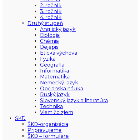
2. ročník
3. ročník
4. ročník
Druhý stupeň
Anglický jazyk
Biológia
Chémia
Dejepis
Etická výchova
Fyzika
Geografia
Informatika
Matematika
Nemecký jazyk
Občianska náuka
Ruský jazyk
Slovenský jazyk a literatúra
Technika
Viem čo zjem
ŠKD
ŠKD-organizácia
Pripravujeme
ŠKD – formuláre