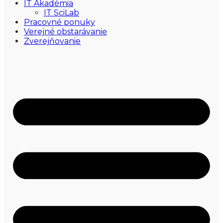
IT Akadémia
IT SciLab
Pracovné ponuky
Verejné obstarávanie
Zverejňovanie