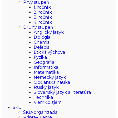
Prvý stupeň
1. ročník
2. ročník
3. ročník
4. ročník
Druhý stupeň
Anglický jazyk
Biológia
Chémia
Dejepis
Etická výchova
Fyzika
Geografia
Informatika
Matematika
Nemecký jazyk
Občianska náuka
Ruský jazyk
Slovenský jazyk a literatúra
Technika
Viem čo zjem
ŠKD
ŠKD-organizácia
Pripravujeme