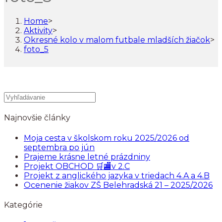
Home
>
Aktivity
>
Okresné kolo v malom futbale mladších žiačok
>
foto_5
Najnovšie články
Moja cesta v školskom roku 2025/2026 od
septembra po jún
Prajeme krásne letné prázdniny
Projekt OBCHOD 🛒🏬v 2.C
Projekt z anglického jazyka v triedach 4.A a 4.B
Ocenenie žiakov ZŠ Belehradská 21 – 2025/2026
Kategórie