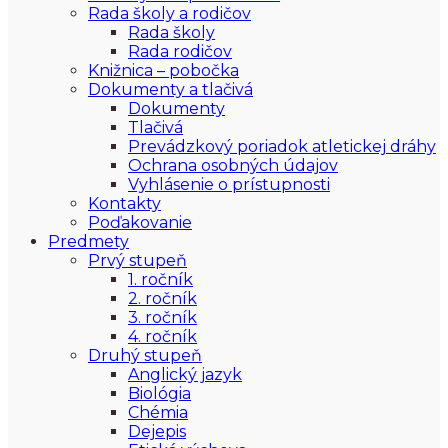
Rada školy a rodičov
Rada školy
Rada rodičov
Knižnica – pobočka
Dokumenty a tlačivá
Dokumenty
Tlačivá
Prevádzkový poriadok atletickej dráhy
Ochrana osobných údajov
Vyhlásenie o prístupnosti
Kontakty
Poďakovanie
Predmety
Prvý stupeň
1. ročník
2. ročník
3. ročník
4. ročník
Druhý stupeň
Anglický jazyk
Biológia
Chémia
Dejepis