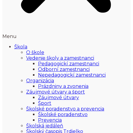
Menu
Škola
O škole
Vedenie školy a zamestnanci
Pedagogickí zamestnanci
Odborní zamestnanci
Nepedagogickí zamestnanci
Organizácia
Prázdniny a zvonenia
Záujmové útvary a šport
Záujmové útvary
Šport
Školské poradenstvo a prevencia
Školské poradenstvo
Prevencia
Školská jedáleň
Školský časopis Trdielko