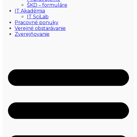
ŠKD – formuláre
IT Akadémia
IT SciLab
Pracovné ponuky
Verejné obstarávanie
Zverejňovanie