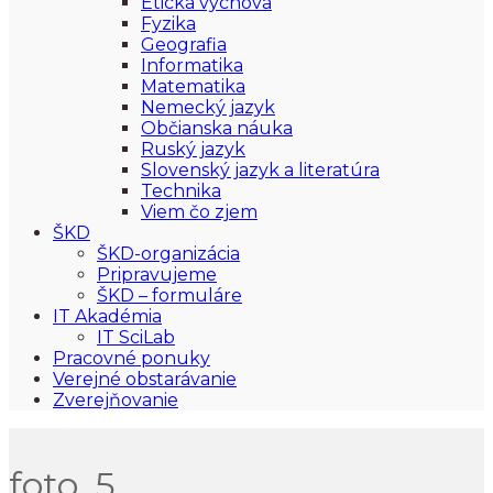
Etická výchova
Fyzika
Geografia
Informatika
Matematika
Nemecký jazyk
Občianska náuka
Ruský jazyk
Slovenský jazyk a literatúra
Technika
Viem čo zjem
ŠKD
ŠKD-organizácia
Pripravujeme
ŠKD – formuláre
IT Akadémia
IT SciLab
Pracovné ponuky
Verejné obstarávanie
Zverejňovanie
foto_5