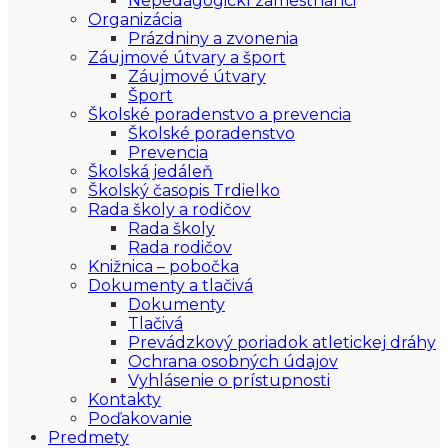
Nepedagogickí zamestnanci
Organizácia
Prázdniny a zvonenia
Záujmové útvary a šport
Záujmové útvary
Šport
Školské poradenstvo a prevencia
Školské poradenstvo
Prevencia
Školská jedáleň
Školský časopis Trdielko
Rada školy a rodičov
Rada školy
Rada rodičov
Knižnica – pobočka
Dokumenty a tlačivá
Dokumenty
Tlačivá
Prevádzkový poriadok atletickej dráhy
Ochrana osobných údajov
Vyhlásenie o prístupnosti
Kontakty
Poďakovanie
Predmety