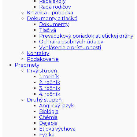
Rada školy
Rada rodičov
Knižnica – pobočka
Dokumenty a tlačivá
Dokumenty
Tlačivá
Prevádzkový poriadok atletickej dráhy
Ochrana osobných údajov
Vyhlásenie o prístupnosti
Kontakty
Poďakovanie
Predmety
Prvý stupeň
1. ročník
2. ročník
3. ročník
4. ročník
Druhý stupeň
Anglický jazyk
Biológia
Chémia
Dejepis
Etická výchova
Fyzika