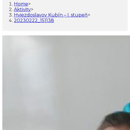
Home
>
Aktivity
>
Hviezdoslavov Kubín – I. stupeň
>
20230222_151138