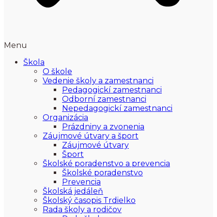
Menu
Škola
O škole
Vedenie školy a zamestnanci
Pedagogickí zamestnanci
Odborní zamestnanci
Nepedagogickí zamestnanci
Organizácia
Prázdniny a zvonenia
Záujmové útvary a šport
Záujmové útvary
Šport
Školské poradenstvo a prevencia
Školské poradenstvo
Prevencia
Školská jedáleň
Školský časopis Trdielko
Rada školy a rodičov