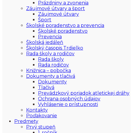
Prázdniny a zvonenia
Záujmové útvary a šport
Záujmové útvary
Šport
Školské poradenstvo a prevencia
Školské poradenstvo
Prevencia
Školská jedáleň
Školský časopis Trdielko
Rada školy a rodičov
Rada školy
Rada rodičov
Knižnica – pobočka
Dokumenty a tlačivá
Dokumenty
Tlačivá
Prevádzkový poriadok atletickej dráhy
Ochrana osobných údajov
Vyhlásenie o prístupnosti
Kontakty
Poďakovanie
Predmety
Prvý stupeň
1. ročník