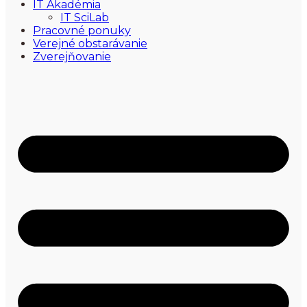
IT Akadémia
IT SciLab
Pracovné ponuky
Verejné obstarávanie
Zverejňovanie