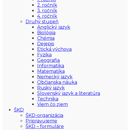
2. ročník
3. ročník
4. ročník
Druhý stupeň
Anglický jazyk
Biológia
Chémia
Dejepis
Etická výchova
Fyzika
Geografia
Informatika
Matematika
Nemecký jazyk
Občianska náuka
Ruský jazyk
Slovenský jazyk a literatúra
Technika
Viem čo zjem
ŠKD
ŠKD-organizácia
Pripravujeme
ŠKD – formuláre