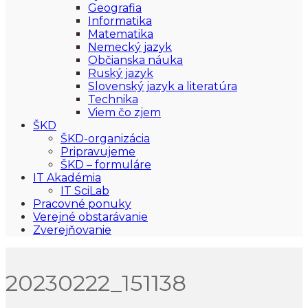
Geografia
Informatika
Matematika
Nemecký jazyk
Občianska náuka
Ruský jazyk
Slovenský jazyk a literatúra
Technika
Viem čo zjem
ŠKD
ŠKD-organizácia
Pripravujeme
ŠKD – formuláre
IT Akadémia
IT SciLab
Pracovné ponuky
Verejné obstarávanie
Zverejňovanie
20230222_151138