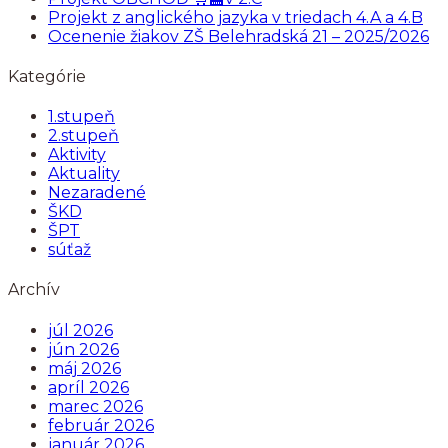
Projekt z anglického jazyka v triedach 4.A a 4.B
Ocenenie žiakov ZŠ Belehradská 21 – 2025/2026
Kategórie
1.stupeň
2.stupeň
Aktivity
Aktuality
Nezaradené
ŠKD
ŠPT
súťaž
Archív
júl 2026
jún 2026
máj 2026
apríl 2026
marec 2026
február 2026
január 2026