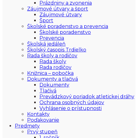
Prázdniny a zvonenia
Záujmové útvary a šport
Záujmové útvary
Šport
Školské poradenstvo a prevencia
Školské poradenstvo
Prevencia
Školská jedáleň
Školský časopis Trdielko
Rada školy a rodičov
Rada školy
Rada rodičov
Knižnica – pobočka
Dokumenty a tlačivá
Dokumenty
Tlačivá
Prevádzkový poriadok atletickej dráhy
Ochrana osobných údajov
Vyhlásenie o prístupnosti
Kontakty
Poďakovanie
Predmety
Prvý stupeň
1. ročník