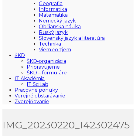
Geografia
Informatika
Matematika
Nemecký jazyk
Občianska náuka
Ruský jazyk
Slovenský jazyk a literatúra
Technika
Viem čo zjem
ŠKD
ŠKD-organizácia
Pripravujeme
ŠKD – formuláre
IT Akadémia
IT SciLab
Pracovné ponuky
Verejné obstarávanie
Zverejňovanie
IMG_20230220_142302475