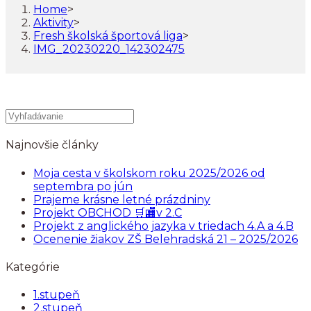
Home
>
Aktivity
>
Fresh školská športová liga
>
IMG_20230220_142302475
Najnovšie články
Moja cesta v školskom roku 2025/2026 od
septembra po jún
Prajeme krásne letné prázdniny
Projekt OBCHOD 🛒🏬v 2.C
Projekt z anglického jazyka v triedach 4.A a 4.B
Ocenenie žiakov ZŠ Belehradská 21 – 2025/2026
Kategórie
1.stupeň
2.stupeň