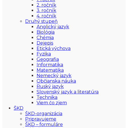
2. ročník
3. ročník
4. ročník
Druhý stupeň
Anglický jazyk
Biológia
Chémia
Dejepis
Etická výchova
Fyzika
Geografia
Informatika
Matematika
Nemecký jazyk
Občianska náuka
Ruský jazyk
Slovenský jazyk a literatúra
Technika
Viem čo zjem
ŠKD
ŠKD-organizácia
Pripravujeme
ŠKD – formuláre