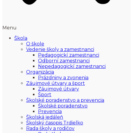
Menu
Škola
O škole
Vedenie školy a zamestnanci
Pedagogickí zamestnanci
Odborní zamestnanci
Nepedagogickí zamestnanci
Organizácia
Prázdniny a zvonenia
Záujmové útvary a šport
Záujmové útvary
Šport
Školské poradenstvo a prevencia
Školské poradenstvo
Prevencia
Školská jedáleň
Školský časopis Trdielko
Rada školy a rodičov