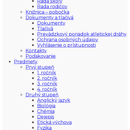
Rada školy
Rada rodičov
Knižnica – pobočka
Dokumenty a tlačivá
Dokumenty
Tlačivá
Prevádzkový poriadok atletickej dráhy
Ochrana osobných údajov
Vyhlásenie o prístupnosti
Kontakty
Poďakovanie
Predmety
Prvý stupeň
1. ročník
2. ročník
3. ročník
4. ročník
Druhý stupeň
Anglický jazyk
Biológia
Chémia
Dejepis
Etická výchova
Fyzika