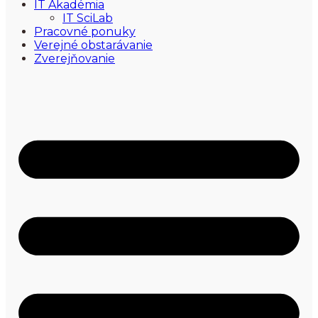
IT Akadémia
IT SciLab
Pracovné ponuky
Verejné obstarávanie
Zverejňovanie