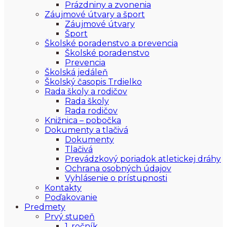
Prázdniny a zvonenia
Záujmové útvary a šport
Záujmové útvary
Šport
Školské poradenstvo a prevencia
Školské poradenstvo
Prevencia
Školská jedáleň
Školský časopis Trdielko
Rada školy a rodičov
Rada školy
Rada rodičov
Knižnica – pobočka
Dokumenty a tlačivá
Dokumenty
Tlačivá
Prevádzkový poriadok atletickej dráhy
Ochrana osobných údajov
Vyhlásenie o prístupnosti
Kontakty
Poďakovanie
Predmety
Prvý stupeň
1. ročník