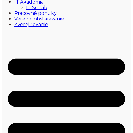
IT Akadémia
IT SciLab
Pracovné ponuky
Verejné obstarávanie
Zverejňovanie