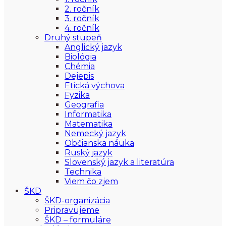
2. ročník
3. ročník
4. ročník
Druhý stupeň
Anglický jazyk
Biológia
Chémia
Dejepis
Etická výchova
Fyzika
Geografia
Informatika
Matematika
Nemecký jazyk
Občianska náuka
Ruský jazyk
Slovenský jazyk a literatúra
Technika
Viem čo zjem
ŠKD
ŠKD-organizácia
Pripravujeme
ŠKD – formuláre