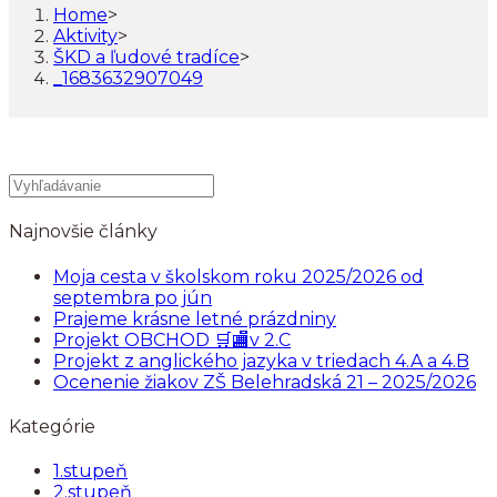
Home
>
Aktivity
>
ŠKD a ľudové tradíce
>
_1683632907049
Najnovšie články
Moja cesta v školskom roku 2025/2026 od
septembra po jún
Prajeme krásne letné prázdniny
Projekt OBCHOD 🛒🏬v 2.C
Projekt z anglického jazyka v triedach 4.A a 4.B
Ocenenie žiakov ZŠ Belehradská 21 – 2025/2026
Kategórie
1.stupeň
2.stupeň