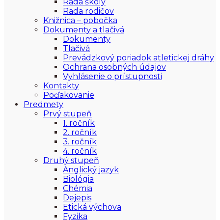
Rada školy
Rada rodičov
Knižnica – pobočka
Dokumenty a tlačivá
Dokumenty
Tlačivá
Prevádzkový poriadok atletickej dráhy
Ochrana osobných údajov
Vyhlásenie o prístupnosti
Kontakty
Poďakovanie
Predmety
Prvý stupeň
1. ročník
2. ročník
3. ročník
4. ročník
Druhý stupeň
Anglický jazyk
Biológia
Chémia
Dejepis
Etická výchova
Fyzika