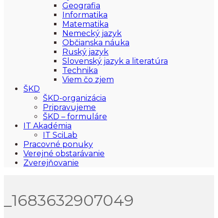
Geografia
Informatika
Matematika
Nemecký jazyk
Občianska náuka
Ruský jazyk
Slovenský jazyk a literatúra
Technika
Viem čo zjem
ŠKD
ŠKD-organizácia
Pripravujeme
ŠKD – formuláre
IT Akadémia
IT SciLab
Pracovné ponuky
Verejné obstarávanie
Zverejňovanie
_1683632907049