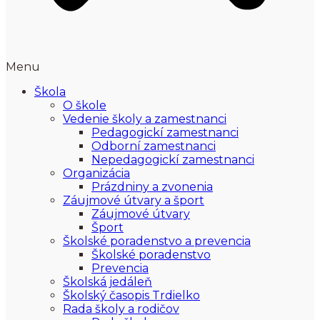
Menu
Škola
O škole
Vedenie školy a zamestnanci
Pedagogickí zamestnanci
Odborní zamestnanci
Nepedagogickí zamestnanci
Organizácia
Prázdniny a zvonenia
Záujmové útvary a šport
Záujmové útvary
Šport
Školské poradenstvo a prevencia
Školské poradenstvo
Prevencia
Školská jedáleň
Školský časopis Trdielko
Rada školy a rodičov